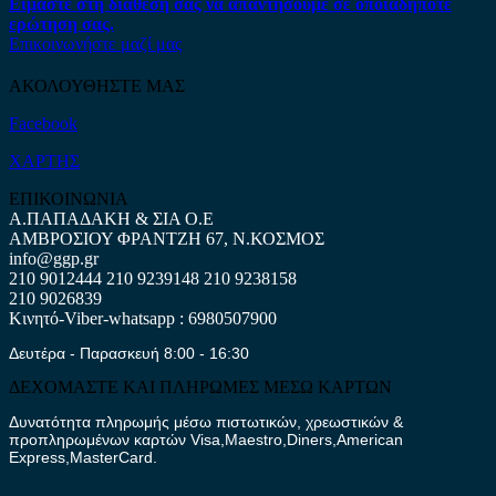
Είμαστε στη διάθεση σας να απαντήσουμε σε οποιαδήποτε
ερώτηση σας.
Επικοινωνήστε μαζί μας
ΑΚΟΛΟΥΘΗΣΤΕ ΜΑΣ
Facebook
ΧΑΡΤΗΣ
ΕΠΙΚΟΙΝΩΝΙΑ
Α.ΠΑΠΑΔΑΚΗ & ΣΙΑ Ο.Ε
ΑΜΒΡΟΣΙΟΥ ΦΡΑΝΤΖΗ 67, Ν.ΚΟΣΜΟΣ
info@ggp.gr
210 9012444
210 9239148
210 9238158
210 9026839
Κινητό-Viber-whatsapp : 6980507900
Δευτέρα - Παρασκευή 8:00 - 16:30
ΔΕΧΟΜΑΣΤΕ ΚΑΙ ΠΛΗΡΩΜΕΣ ΜΕΣΩ ΚΑΡΤΩΝ
Δυνατότητα πληρωμής μέσω πιστωτικών, χρεωστικών &
προπληρωμένων καρτών Visa,Maestro,Diners,American
Express,MasterCard.