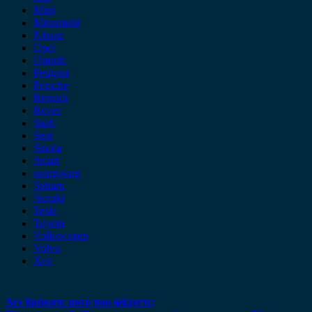
Mini
Mitsubishi
Nissan
Opel
Omoda
Peugeot
Porsche
Renault
Rover
Saab
Seat
Skoda
Smart
ssangyong
Subaru
Suzuki
Tesla
Toyota
Volkswagen
Volvo
Xev
Δεν βρήκατε αυτό που ψάχνετε;