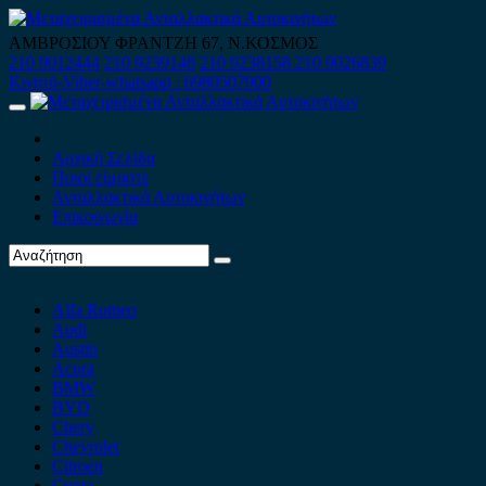
Skip
to
ΑΜΒΡΟΣΙΟΥ ΦΡΑΝΤΖΗ 67, Ν.ΚΟΣΜΟΣ
content
210 9012444
210 9239148
210 9238158
210 9026839
Κινητό-Viber-whatsapp : 6980507900
Primary
Menu
Αρχική Σελίδα
Ποιοί είμαστε
Ανταλλακτικά Αυτοκινήτων
Επικοινωνία
Alfa Romeo
Audi
Austin
Acura
BMW
BYD
Chery
Chevrolet
Citroen
Cupra