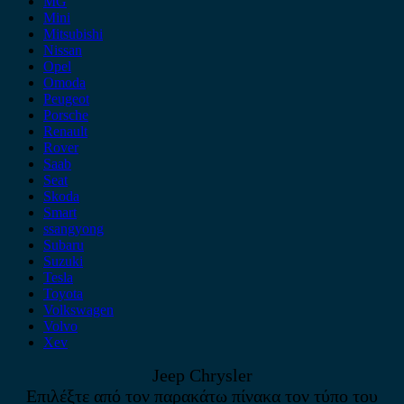
MG
Mini
Mitsubishi
Nissan
Opel
Omoda
Peugeot
Porsche
Renault
Rover
Saab
Seat
Skoda
Smart
ssangyong
Subaru
Suzuki
Tesla
Toyota
Volkswagen
Volvo
Xev
Jeep Chrysler
Επιλέξτε από τον παρακάτω πίνακα τον τύπο του