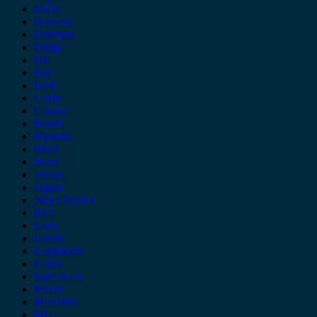
Dacia
Daewoo
Daihatsu
Dodge
DS
Fiat
Ford
Geely
Gonow
Honda
Hyundai
Isuzu
iveco
Jaecoo
Jaguar
Jeep Chrysler
KIA
Lada
Lancia
Leapmotor
Lexus
Lynk & co
Mazda
Mercedes
MG