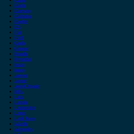
Dacia
Daewoo
Daihatsu
Dodge
DS
Fiat
Ford
Geely
Gonow
Honda
Hyundai
Isuzu
iveco
Jaecoo
Jaguar
Jeep Chrysler
KIA
Lada
Lancia
Leapmotor
Lexus
Lynk & co
Mazda
Mercedes