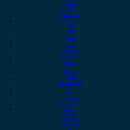
Dacia
Daewoo
Daihatsu
Dodge
DS
Fiat
Ford
Geely
Gonow
Honda
Hyundai
Isuzu
iveco
Jaecoo
Jaguar
Jeep Chrysler
KIA
Lada
Lancia
Leapmotor
Lexus
Lynk & co
Mazda
Mercedes