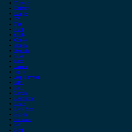
Daewoo
Daihatsu
Dodge
DS
Fiat
Ford
Geely
Gonow
Honda
Hyundai
Isuzu
iveco
Jaecoo
Jaguar
Jeep Chrysler
KIA
Lada
Lancia
Leapmotor
Lexus
Lynk & co
Mazda
Mercedes
MG
Mini