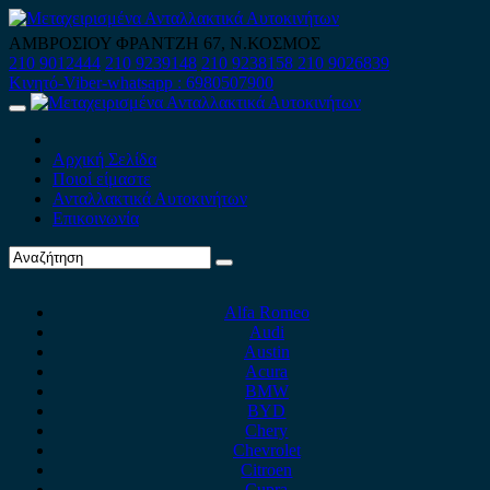
Skip
to
ΑΜΒΡΟΣΙΟΥ ΦΡΑΝΤΖΗ 67, Ν.ΚΟΣΜΟΣ
content
210 9012444
210 9239148
210 9238158
210 9026839
Κινητό-Viber-whatsapp : 6980507900
Primary
Menu
Αρχική Σελίδα
Ποιοί είμαστε
Ανταλλακτικά Αυτοκινήτων
Επικοινωνία
Alfa Romeo
Audi
Austin
Acura
BMW
BYD
Chery
Chevrolet
Citroen
Cupra