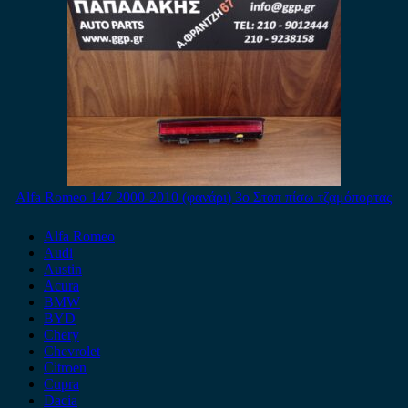
Alfa Romeo 147 2000-2010 (φανάρι) 3ο Στοπ πίσω τζαμόπορτας
Alfa Romeo
Audi
Austin
Acura
BMW
BYD
Chery
Chevrolet
Citroen
Cupra
Dacia