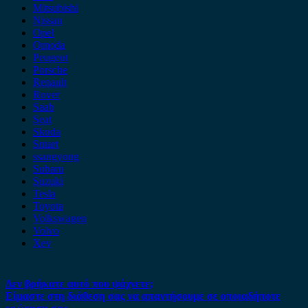
Mitsubishi
Nissan
Opel
Omoda
Peugeot
Porsche
Renault
Rover
Saab
Seat
Skoda
Smart
ssangyong
Subaru
Suzuki
Tesla
Toyota
Volkswagen
Volvo
Xev
Δεν βρήκατε αυτό που ψάχνετε;
Είμαστε στη διάθεση σας να απαντήσουμε σε οποιαδήποτε