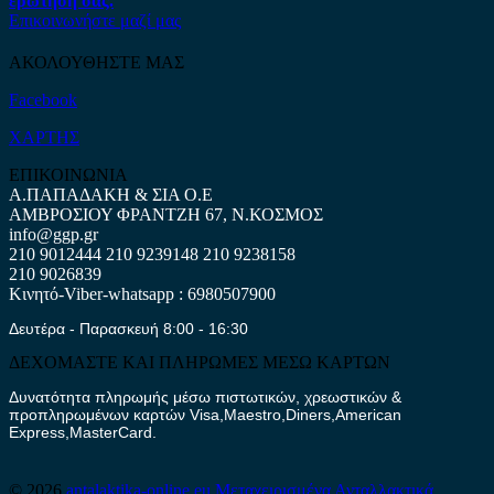
ερώτηση σας.
Επικοινωνήστε μαζί μας
ΑΚΟΛΟΥΘΗΣΤΕ ΜΑΣ
Facebook
ΧΑΡΤΗΣ
ΕΠΙΚΟΙΝΩΝΙΑ
Α.ΠΑΠΑΔΑΚΗ & ΣΙΑ Ο.Ε
ΑΜΒΡΟΣΙΟΥ ΦΡΑΝΤΖΗ 67, Ν.ΚΟΣΜΟΣ
info@ggp.gr
210 9012444
210 9239148
210 9238158
210 9026839
Κινητό-Viber-whatsapp : 6980507900
Δευτέρα - Παρασκευή 8:00 - 16:30
ΔΕΧΟΜΑΣΤΕ ΚΑΙ ΠΛΗΡΩΜΕΣ ΜΕΣΩ ΚΑΡΤΩΝ
Δυνατότητα πληρωμής μέσω πιστωτικών, χρεωστικών &
προπληρωμένων καρτών Visa,Maestro,Diners,American
Express,MasterCard.
© 2026
antalaktika-online.eu
Μεταχειρισμένα Ανταλλακτικά