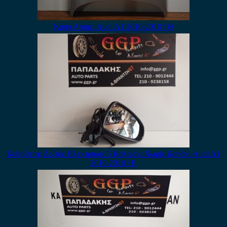
Καπό Ασημί Audi A1 2010-2018 / Θ
Καθρέπτης Δεξιός Ηλεκτρικός 5 Καλώδια Χωρίς Καπάκι Audi A1
2010-2018 / Ε