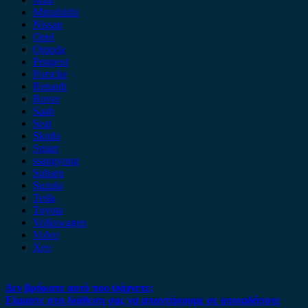
Mitsubishi
Nissan
Opel
Omoda
Peugeot
Porsche
Renault
Rover
Saab
Seat
Skoda
Smart
ssangyong
Subaru
Suzuki
Tesla
Toyota
Volkswagen
Volvo
Xev
Δεν βρήκατε αυτό που ψάχνετε;
Είμαστε στη διάθεση σας να απαντήσουμε σε οποιαδήποτε