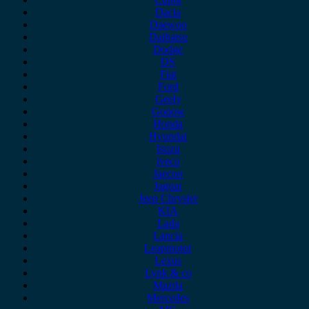
Dacia
Daewoo
Daihatsu
Dodge
DS
Fiat
Ford
Geely
Gonow
Honda
Hyundai
Isuzu
iveco
Jaecoo
Jaguar
Jeep Chrysler
KIA
Lada
Lancia
Leapmotor
Lexus
Lynk & co
Mazda
Mercedes