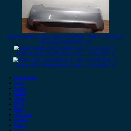
Προφυλακτήρας Πίσω Ασημί Αισθητήρες Audi A1 2010-2014
(Κωδικός: 8X0807421) / Θ
Πόρτα Εμπρός Δεξιά Άσπρη Audi A1 2010-2018 / Ε
Πόρτα Πίσω Αριστερή Κρεμ Audi A1 2010-2018 / Ε
Alfa Romeo
Audi
Austin
Acura
BMW
BYD
Chery
Chevrolet
Citroen
Cupra
Dacia