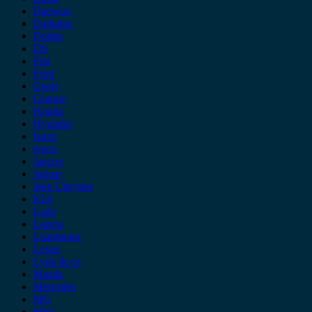
Daewoo
Daihatsu
Dodge
DS
Fiat
Ford
Geely
Gonow
Honda
Hyundai
Isuzu
iveco
Jaecoo
Jaguar
Jeep Chrysler
KIA
Lada
Lancia
Leapmotor
Lexus
Lynk & co
Mazda
Mercedes
MG
Mini