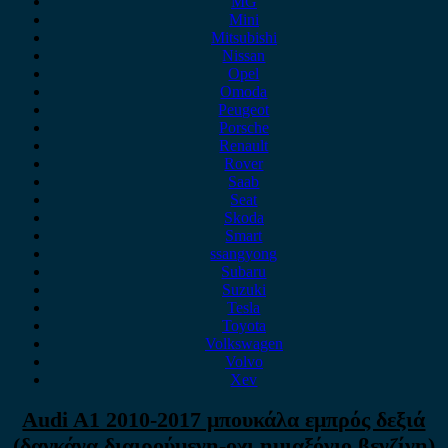
MG
Mini
Mitsubishi
Nissan
Opel
Omoda
Peugeot
Porsche
Renault
Rover
Saab
Seat
Skoda
Smart
ssangyong
Subaru
Suzuki
Tesla
Toyota
Volkswagen
Volvo
Xev
Audi A1 2010-2017 μπουκάλα εμπρός δεξιά
(δαγκάνα διαιρούμενη-οχι ημιαξόνιο βενζίνη)