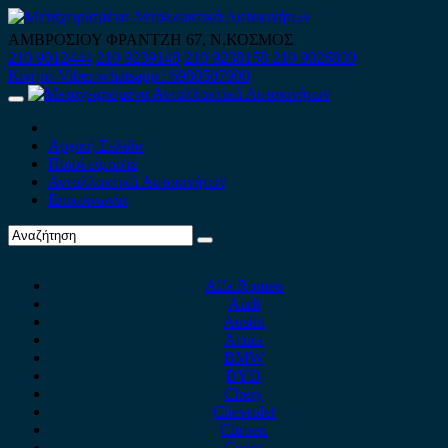
Skip
to
ΑΜΒΡΟΣΙΟΥ ΦΡΑΝΤΖΗ 67, Ν.ΚΟΣΜΟΣ
content
210 9012444
210 9239148
210 9238158
210 9026839
Κινητό-Viber-whatsapp : 6980507900
Primary
Menu
Αρχική Σελίδα
Ποιοί είμαστε
Ανταλλακτικά Αυτοκινήτων
Επικοινωνία
Alfa Romeo
Audi
Austin
Acura
BMW
BYD
Chery
Chevrolet
Citroen
Cupra