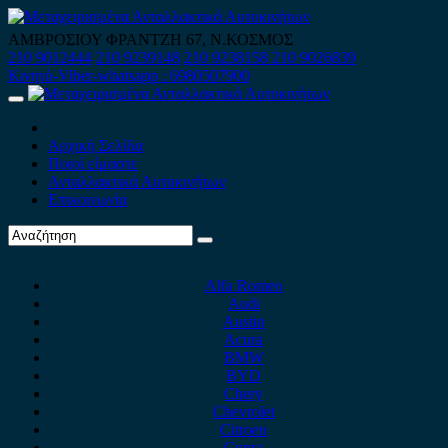
Skip
to
ΑΜΒΡΟΣΙΟΥ ΦΡΑΝΤΖΗ 67, Ν.ΚΟΣΜΟΣ
content
210 9012444
210 9239148
210 9238158
210 9026839
Κινητό-Viber-whatsapp : 6980507900
Primary
Menu
Αρχική Σελίδα
Ποιοί είμαστε
Ανταλλακτικά Αυτοκινήτων
Επικοινωνία
Alfa Romeo
Audi
Austin
Acura
BMW
BYD
Chery
Chevrolet
Citroen
Cupra