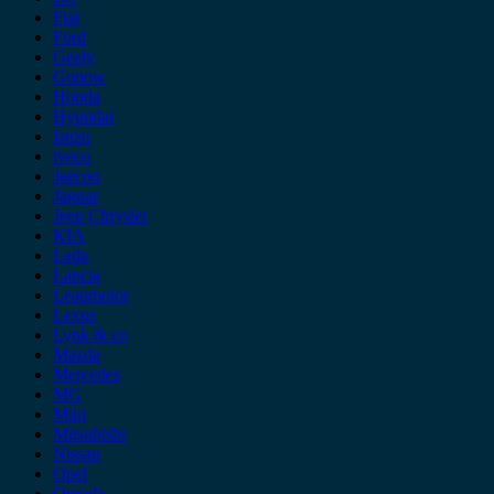
Fiat
Ford
Geely
Gonow
Honda
Hyundai
Isuzu
iveco
Jaecoo
Jaguar
Jeep Chrysler
KIA
Lada
Lancia
Leapmotor
Lexus
Lynk & co
Mazda
Mercedes
MG
Mini
Mitsubishi
Nissan
Opel
Omoda