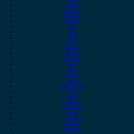
Dacia
Daewoo
Daihatsu
Dodge
DS
Fiat
Ford
Geely
Gonow
Honda
Hyundai
Isuzu
iveco
Jaecoo
Jaguar
Jeep Chrysler
KIA
Lada
Lancia
Leapmotor
Lexus
Lynk & co
Mazda
Mercedes