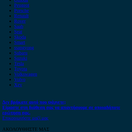
Peugeot
Porsche
Renault
Rover
Saab
Seat
Skoda
Smart
ssangyong
Subaru
Suzuki
Tesla
Toyota
Volkswagen
Volvo
Xev
Δεν βρήκατε αυτό που ψάχνετε;
Είμαστε στη διάθεση σας να απαντήσουμε σε οποιαδήποτε
ερώτηση σας.
Επικοινωνήστε μαζί μας
ΑΚΟΛΟΥΘΗΣΤΕ ΜΑΣ