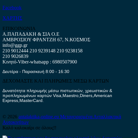
Facebook
ΧΑΡΤΗΣ
ΕΠΙΚΟΙΝΩΝΙΑ
Α.ΠΑΠΑΔΑΚΗ & ΣΙΑ Ο.Ε
ΑΜΒΡΟΣΙΟΥ ΦΡΑΝΤΖΗ 67, Ν.ΚΟΣΜΟΣ
info@ggp.gr
210 9012444
210 9239148
210 9238158
210 9026839
Κινητό-Viber-whatsapp : 6980507900
Δευτέρα - Παρασκευή 8:00 - 16:30
ΔΕΧΟΜΑΣΤΕ ΚΑΙ ΠΛΗΡΩΜΕΣ ΜΕΣΩ ΚΑΡΤΩΝ
Δυνατότητα πληρωμής μέσω πιστωτικών, χρεωστικών &
προπληρωμένων καρτών Visa,Maestro,Diners,American
Express,MasterCard.
© 2026
antalaktika-online.eu
Μεταχειρισμένα Ανταλλακτικά
Αυτοκινήτων
Καλό καλοκαίρι σε όλους!!