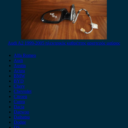
Audi A2 1999-2005 ηλεκτρικός καθρέπτης αριστερός μαύρος
Alfa Romeo
Audi
Austin
Acura
BMW
BYD
Chery
Chevrolet
Citroen
Cupra
Dacia
Daewoo
Daihatsu
Dodge
DS