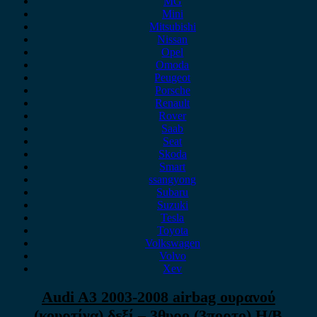
MG
Mini
Mitsubishi
Nissan
Opel
Omoda
Peugeot
Porsche
Renault
Rover
Saab
Seat
Skoda
Smart
ssangyong
Subaru
Suzuki
Tesla
Toyota
Volkswagen
Volvo
Xev
Audi A3 2003-2008 airbag ουρανού
(κουρτίνα) δεξί – 3θυρο (3πορτο) H/B