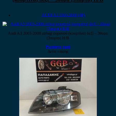
AUDI A3 2003-2008 (8P)
Audi A3 2003-2008 airbag ουρανού (κουρτίνα) δεξί – 3θυρο
(3πορτο) H/B
Ρωτήστε τιμή
Δείτε επίσης