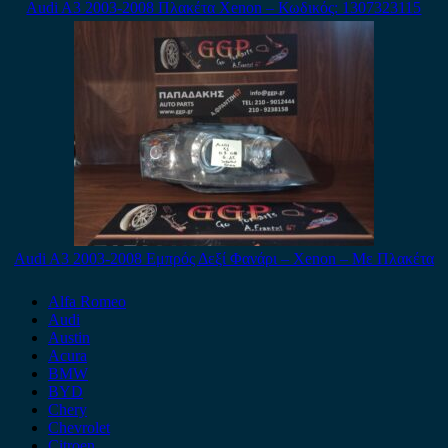
Audi A3 2003-2008 Πλακέτα Xenon – Κωδικός: 1307323115
Audi A3 2003-2008 Εμπρός Δεξί Φανάρι – Xenon – Με Πλακέτα
Alfa Romeo
Audi
Austin
Acura
BMW
BYD
Chery
Chevrolet
Citroen