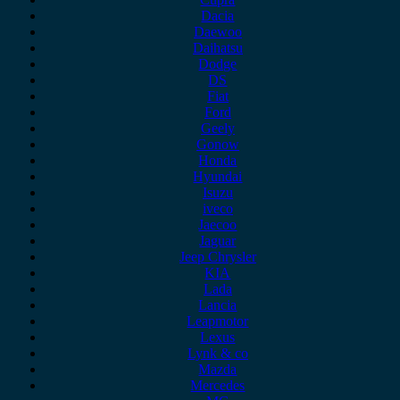
Dacia
Daewoo
Daihatsu
Dodge
DS
Fiat
Ford
Geely
Gonow
Honda
Hyundai
Isuzu
iveco
Jaecoo
Jaguar
Jeep Chrysler
KIA
Lada
Lancia
Leapmotor
Lexus
Lynk & co
Mazda
Mercedes