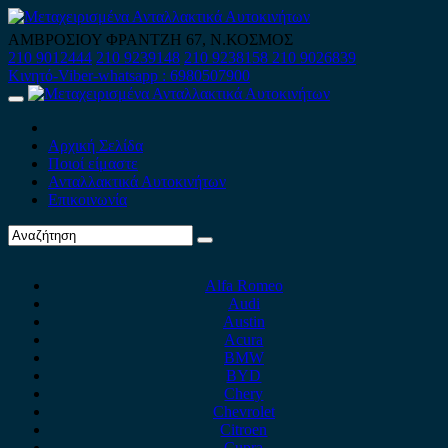
Skip
to
ΑΜΒΡΟΣΙΟΥ ΦΡΑΝΤΖΗ 67, Ν.ΚΟΣΜΟΣ
content
210 9012444
210 9239148
210 9238158
210 9026839
Κινητό-Viber-whatsapp : 6980507900
Primary
Menu
Αρχική Σελίδα
Ποιοί είμαστε
Ανταλλακτικά Αυτοκινήτων
Επικοινωνία
Alfa Romeo
Audi
Austin
Acura
BMW
BYD
Chery
Chevrolet
Citroen
Cupra