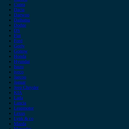
Cupra
Dacia
Daewoo
Daihatsu
Dodge
DS
Fiat
Ford
Geely
Gonow
Honda
Hyundai
Isuzu
iveco
Jaecoo
Jaguar
Jeep Chrysler
KIA
Lada
Lancia
Leapmotor
Lexus
Lynk & co
Mazda
Mercedes