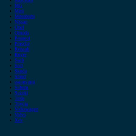
MG
Mini
Mitsubishi
Nissan
Opel
Omoda
Peugeot
Porsche
Renault
Rover
Saab
Seat
Skoda
Smart
ssangyong
Subaru
Suzuki
Tesla
Toyota
Volkswagen
Volvo
Xev