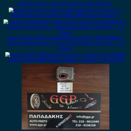
Φανάρι Εμπρός Αριστερό Audi A3 2003-2008 / Π
Φανάρι πίσω Δεξί Audi A3 2005-2008 5πορτο (5θυρο) / Γ
Audi A3 2003-2008 / Volkswagen (vw) Golf 5 2004-2008 Σετ
Ψυγεία (Ψυγείο Νερού – Ψυγείο AIR/TION 1.6 Βενζίνη – 1.9
Diesel)
Audi A3 2003-2008 Πλακέτα Xenon – Κωδικός: 1307329066