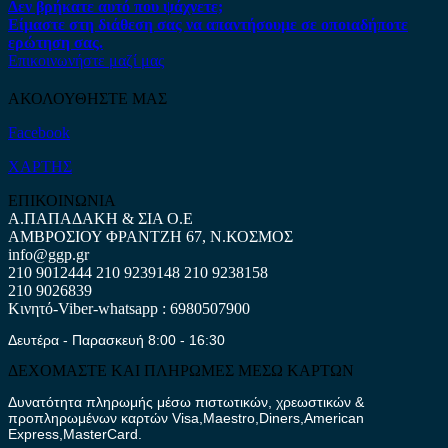
Δεν βρήκατε αυτό που ψάχνετε;
Είμαστε στη διάθεση σας να απαντήσουμε σε οποιαδήποτε
ερώτηση σας.
Επικοινωνήστε μαζί μας
ΑΚΟΛΟΥΘΗΣΤΕ ΜΑΣ
Facebook
ΧΑΡΤΗΣ
ΕΠΙΚΟΙΝΩΝΙΑ
Α.ΠΑΠΑΔΑΚΗ & ΣΙΑ Ο.Ε
ΑΜΒΡΟΣΙΟΥ ΦΡΑΝΤΖΗ 67, Ν.ΚΟΣΜΟΣ
info@ggp.gr
210 9012444
210 9239148
210 9238158
210 9026839
Κινητό-Viber-whatsapp : 6980507900
Δευτέρα - Παρασκευή 8:00 - 16:30
ΔΕΧΟΜΑΣΤΕ ΚΑΙ ΠΛΗΡΩΜΕΣ ΜΕΣΩ ΚΑΡΤΩΝ
Δυνατότητα πληρωμής μέσω πιστωτικών, χρεωστικών &
προπληρωμένων καρτών Visa,Maestro,Diners,American
Express,MasterCard.