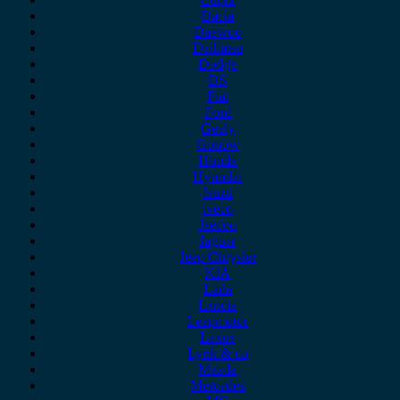
Dacia
Daewoo
Daihatsu
Dodge
DS
Fiat
Ford
Geely
Gonow
Honda
Hyundai
Isuzu
iveco
Jaecoo
Jaguar
Jeep Chrysler
KIA
Lada
Lancia
Leapmotor
Lexus
Lynk & co
Mazda
Mercedes