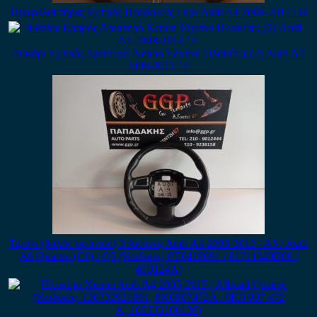
Προφυλακτήρας Εμπρός Προβολείς Γκρι Audi A4 2008-2012 / Θ
Φανάρι Εμπρός Αριστερό Xenon Έξυπνο Πλακέτες (2) Audi A4
2008-2012 / Ε
Τιμόνι (βολάν τιμονιού) 3 Ακτίνες Audi A4 2008-2012 / A5 / Audi
A6 Quattro (C6) / Q5 (Κωδικός: 8T0419091 / 61711340B00 /
4F0124A)