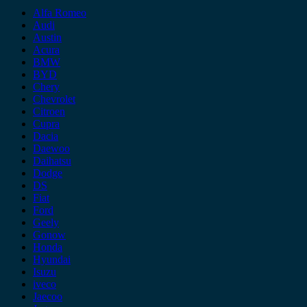
Alfa Romeo
Audi
Austin
Acura
BMW
BYD
Chery
Chevrolet
Citroen
Cupra
Dacia
Daewoo
Daihatsu
Dodge
DS
Fiat
Ford
Geely
Gonow
Honda
Hyundai
Isuzu
iveco
Jaecoo