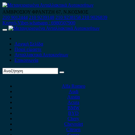
Skip
to
ΑΜΒΡΟΣΙΟΥ ΦΡΑΝΤΖΗ 67, Ν.ΚΟΣΜΟΣ
content
210 9012444
210 9239148
210 9238158
210 9026839
Κινητό-Viber-whatsapp : 6980507900
Primary
Menu
Αρχική Σελίδα
Ποιοί είμαστε
Ανταλλακτικά Αυτοκινήτων
Επικοινωνία
Alfa Romeo
Audi
Austin
Acura
BMW
BYD
Chery
Chevrolet
Citroen
Cupra