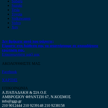
Subaru
Suzuki
Tesla
Toyota
Volkswagen
Volvo
Xev
Δεν βρήκατε αυτό που ψάχνετε;
Είμαστε στη διάθεση σας να απαντήσουμε σε οποιαδήποτε
ερώτηση σας.
Επικοινωνήστε μαζί μας
ΑΚΟΛΟΥΘΗΣΤΕ ΜΑΣ
Facebook
ΧΑΡΤΗΣ
ΕΠΙΚΟΙΝΩΝΙΑ
Α.ΠΑΠΑΔΑΚΗ & ΣΙΑ Ο.Ε
ΑΜΒΡΟΣΙΟΥ ΦΡΑΝΤΖΗ 67, Ν.ΚΟΣΜΟΣ
info@ggp.gr
210 9012444
210 9239148
210 9238158