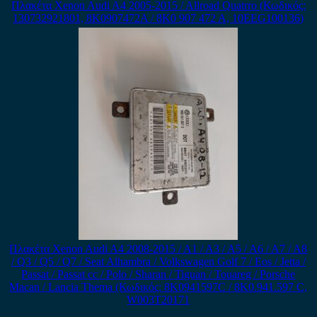
Πλακέτα Xenon Audi A4 2005-2015 / Allroad Quatrro (Κωδικός:
130732921801, 8K0907472A / 8K0 907 472 A, 10EEG100136)
Πλακέτα Xenon Audi A4 2008-2015 / A1 / A3 / A5 / A6 / A7 / A8
/ Q3 / Q5 / Q7 / Seat Alhambra / Volkswagen Golf 7 / Eos / Jetta /
Passat / Passat cc / Polo / Sharan / Tiguan / Touareg / Porsche
Macan / Lancia Thema (Κωδικός: 8K0941597C / 8K0.941.597 C,
W003T20171