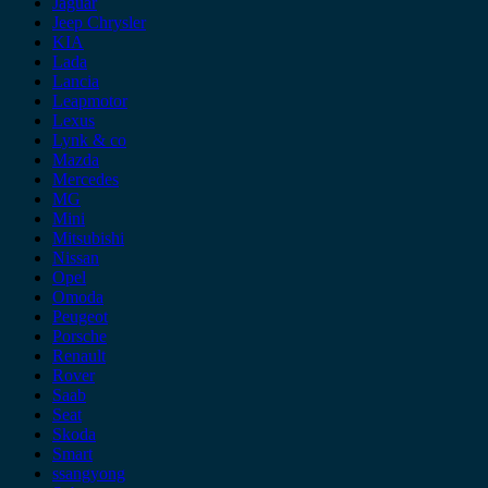
Jaguar
Jeep Chrysler
KIA
Lada
Lancia
Leapmotor
Lexus
Lynk & co
Mazda
Mercedes
MG
Mini
Mitsubishi
Nissan
Opel
Omoda
Peugeot
Porsche
Renault
Rover
Saab
Seat
Skoda
Smart
ssangyong