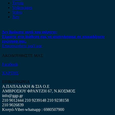
Toyota
Volkswagen
Volvo
Xev
Δεν βρήκατε αυτό που ψάχνετε;
Είμαστε στη διάθεση σας να απαντήσουμε σε οποιαδήποτε
ερώτηση σας.
Επικοινωνήστε μαζί μας
ΑΚΟΛΟΥΘΗΣΤΕ ΜΑΣ
Facebook
ΧΑΡΤΗΣ
ΕΠΙΚΟΙΝΩΝΙΑ
Α.ΠΑΠΑΔΑΚΗ & ΣΙΑ Ο.Ε
ΑΜΒΡΟΣΙΟΥ ΦΡΑΝΤΖΗ 67, Ν.ΚΟΣΜΟΣ
info@ggp.gr
210 9012444
210 9239148
210 9238158
210 9026839
Κινητό-Viber-whatsapp : 6980507900