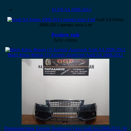
AUDI A4 2008-2015
Audi A4 Sedan
2008-2012 φαναρι πισω Led
Ρωτήστε τιμή
Δείτε επίσης
Βάση Κάτω Φανού (2) Εμπρός Αριστερή Audi A4 2008-2012
Προφυλακτήρας Εμπρός Προβολείς Γκρι Audi A4 2008-2012 / Θ