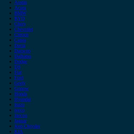
Austin
Acura
BMW
BYD
Chery
Chevrolet
Citroen
Cupra
Dacia
Daewoo
Daihatsu
Dodge
DS
Fiat
Ford
Geely
Gonow
Honda
Hyundai
Isuzu
iveco
Jaecoo
Jaguar
Jeep Chrysler
KIA