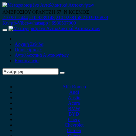
Skip
to
ΑΜΒΡΟΣΙΟΥ ΦΡΑΝΤΖΗ 67, Ν.ΚΟΣΜΟΣ
content
210 9012444
210 9239148
210 9238158
210 9026839
Κινητό-Viber-whatsapp : 6980507900
Primary
Menu
Αρχική Σελίδα
Ποιοί είμαστε
Ανταλλακτικά Αυτοκινήτων
Επικοινωνία
Alfa Romeo
Audi
Austin
Acura
BMW
BYD
Chery
Chevrolet
Citroen
Cupra