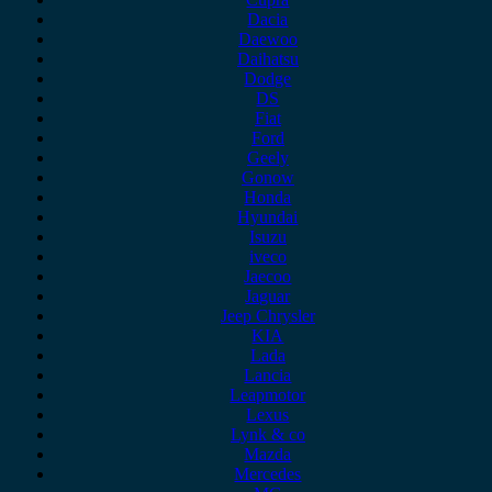
Dacia
Daewoo
Daihatsu
Dodge
DS
Fiat
Ford
Geely
Gonow
Honda
Hyundai
Isuzu
iveco
Jaecoo
Jaguar
Jeep Chrysler
KIA
Lada
Lancia
Leapmotor
Lexus
Lynk & co
Mazda
Mercedes