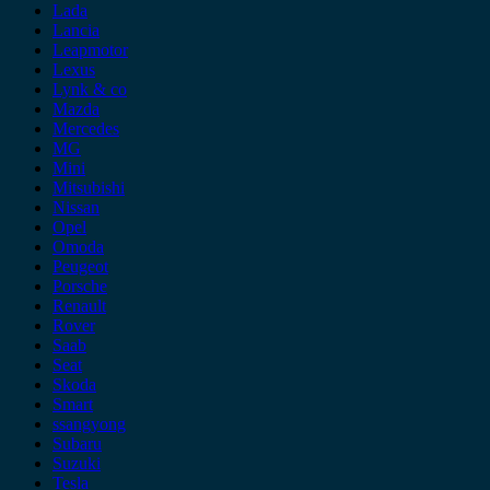
Lada
Lancia
Leapmotor
Lexus
Lynk & co
Mazda
Mercedes
MG
Mini
Mitsubishi
Nissan
Opel
Omoda
Peugeot
Porsche
Renault
Rover
Saab
Seat
Skoda
Smart
ssangyong
Subaru
Suzuki
Tesla