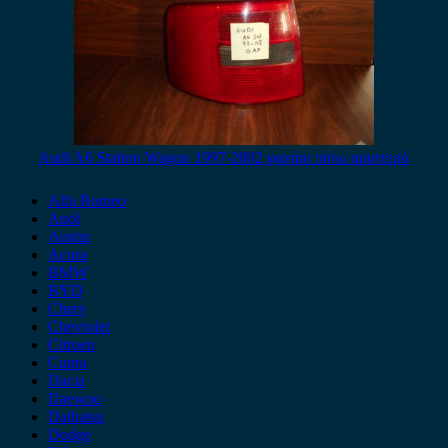
Audi A6 Station Wagon 1997-2002 φανάρι πίσω αριστερό
Alfa Romeo
Audi
Austin
Acura
BMW
BYD
Chery
Chevrolet
Citroen
Cupra
Dacia
Daewoo
Daihatsu
Dodge