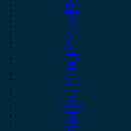
Dacia
Daewoo
Daihatsu
Dodge
DS
Fiat
Ford
Geely
Gonow
Honda
Hyundai
Isuzu
iveco
Jaecoo
Jaguar
Jeep Chrysler
KIA
Lada
Lancia
Leapmotor
Lexus
Lynk & co
Mazda
Mercedes