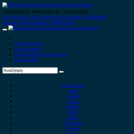
Skip
to
ΑΜΒΡΟΣΙΟΥ ΦΡΑΝΤΖΗ 67, Ν.ΚΟΣΜΟΣ
content
210 9012444
210 9239148
210 9238158
210 9026839
Κινητό-Viber-whatsapp : 6980507900
Primary
Menu
Αρχική Σελίδα
Ποιοί είμαστε
Ανταλλακτικά Αυτοκινήτων
Επικοινωνία
Alfa Romeo
Audi
Austin
Acura
BMW
BYD
Chery
Chevrolet
Citroen
Cupra