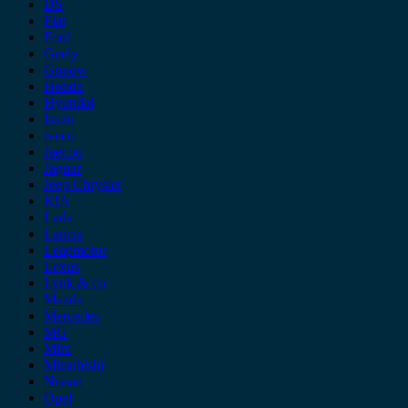
DS
Fiat
Ford
Geely
Gonow
Honda
Hyundai
Isuzu
iveco
Jaecoo
Jaguar
Jeep Chrysler
KIA
Lada
Lancia
Leapmotor
Lexus
Lynk & co
Mazda
Mercedes
MG
Mini
Mitsubishi
Nissan
Opel