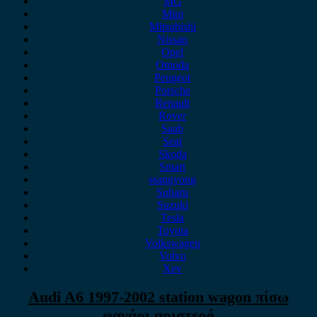
MG
Mini
Mitsubishi
Nissan
Opel
Omoda
Peugeot
Porsche
Renault
Rover
Saab
Seat
Skoda
Smart
ssangyong
Subaru
Suzuki
Tesla
Toyota
Volkswagen
Volvo
Xev
Audi A6 1997-2002 station wagon πίσω
φανάρι αριστερό