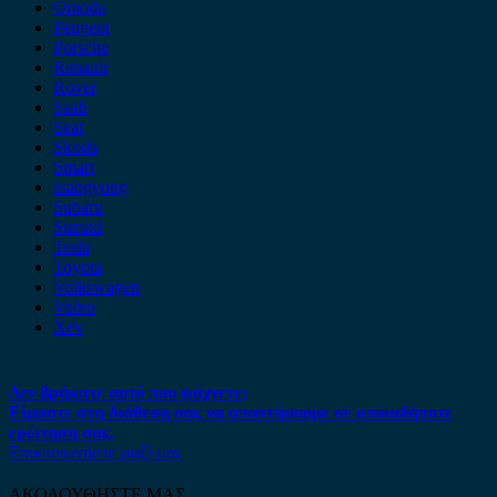
Omoda
Peugeot
Porsche
Renault
Rover
Saab
Seat
Skoda
Smart
ssangyong
Subaru
Suzuki
Tesla
Toyota
Volkswagen
Volvo
Xev
Δεν βρήκατε αυτό που ψάχνετε;
Είμαστε στη διάθεση σας να απαντήσουμε σε οποιαδήποτε
ερώτηση σας.
Επικοινωνήστε μαζί μας
ΑΚΟΛΟΥΘΗΣΤΕ ΜΑΣ