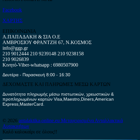
Facebook
ΧΑΡΤΗΣ
ΕΠΙΚΟΙΝΩΝΙΑ
Α.ΠΑΠΑΔΑΚΗ & ΣΙΑ Ο.Ε
ΑΜΒΡΟΣΙΟΥ ΦΡΑΝΤΖΗ 67, Ν.ΚΟΣΜΟΣ
info@ggp.gr
210 9012444
210 9239148
210 9238158
210 9026839
Κινητό-Viber-whatsapp : 6980507900
Δευτέρα - Παρασκευή 8:00 - 16:30
ΔΕΧΟΜΑΣΤΕ ΚΑΙ ΠΛΗΡΩΜΕΣ ΜΕΣΩ ΚΑΡΤΩΝ
Δυνατότητα πληρωμής μέσω πιστωτικών, χρεωστικών &
προπληρωμένων καρτών Visa,Maestro,Diners,American
Express,MasterCard.
© 2026
antalaktika-online.eu
Μεταχειρισμένα Ανταλλακτικά
Αυτοκινήτων
Καλό καλοκαίρι σε όλους!!