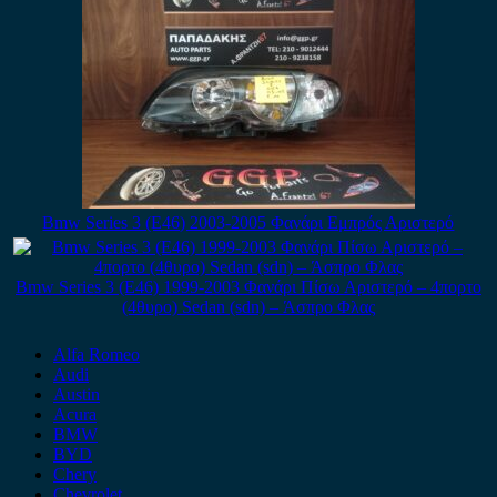
Bmw Series 3 (E46) 2003-2005 Φανάρι Εμπρός Αριστερό
Bmw Series 3 (E46) 1999-2003 Φανάρι Πίσω Αριστερό – 4πορτο
(4θυρο) Sedan (sdn) – Άσπρο Φλας
Alfa Romeo
Audi
Austin
Acura
BMW
BYD
Chery
Chevrolet