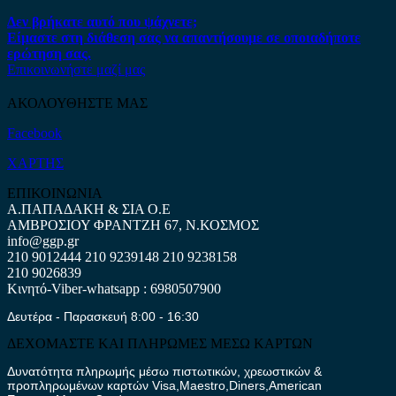
Δεν βρήκατε αυτό που ψάχνετε;
Είμαστε στη διάθεση σας να απαντήσουμε σε οποιαδήποτε
ερώτηση σας.
Επικοινωνήστε μαζί μας
ΑΚΟΛΟΥΘΗΣΤΕ ΜΑΣ
Facebook
ΧΑΡΤΗΣ
ΕΠΙΚΟΙΝΩΝΙΑ
Α.ΠΑΠΑΔΑΚΗ & ΣΙΑ Ο.Ε
ΑΜΒΡΟΣΙΟΥ ΦΡΑΝΤΖΗ 67, Ν.ΚΟΣΜΟΣ
info@ggp.gr
210 9012444
210 9239148
210 9238158
210 9026839
Κινητό-Viber-whatsapp : 6980507900
Δευτέρα - Παρασκευή 8:00 - 16:30
ΔΕΧΟΜΑΣΤΕ ΚΑΙ ΠΛΗΡΩΜΕΣ ΜΕΣΩ ΚΑΡΤΩΝ
Δυνατότητα πληρωμής μέσω πιστωτικών, χρεωστικών &
προπληρωμένων καρτών Visa,Maestro,Diners,American