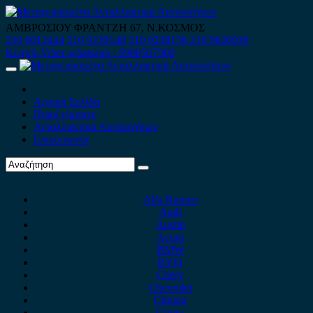
Skip
to
ΑΜΒΡΟΣΙΟΥ ΦΡΑΝΤΖΗ 67, Ν.ΚΟΣΜΟΣ
content
210 9012444
210 9239148
210 9238158
210 9026839
Κινητό-Viber-whatsapp : 6980507900
Primary
Menu
Αρχική Σελίδα
Ποιοί είμαστε
Ανταλλακτικά Αυτοκινήτων
Επικοινωνία
Alfa Romeo
Audi
Austin
Acura
BMW
BYD
Chery
Chevrolet
Citroen
Cupra