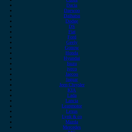
Dacia
Daewoo
Daihatsu
Dodge
DS
Fiat
Ford
Geely
Gonow
Honda
Hyundai
Isuzu
iveco
Jaecoo
Jaguar
Jeep Chrysler
KIA
Lada
Lancia
Leapmotor
Lexus
Lynk & co
Mazda
Mercedes