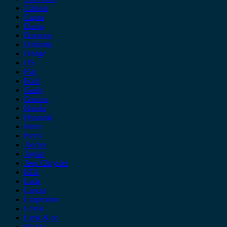
Citroen
Cupra
Dacia
Daewoo
Daihatsu
Dodge
DS
Fiat
Ford
Geely
Gonow
Honda
Hyundai
Isuzu
iveco
Jaecoo
Jaguar
Jeep Chrysler
KIA
Lada
Lancia
Leapmotor
Lexus
Lynk & co
Mazda