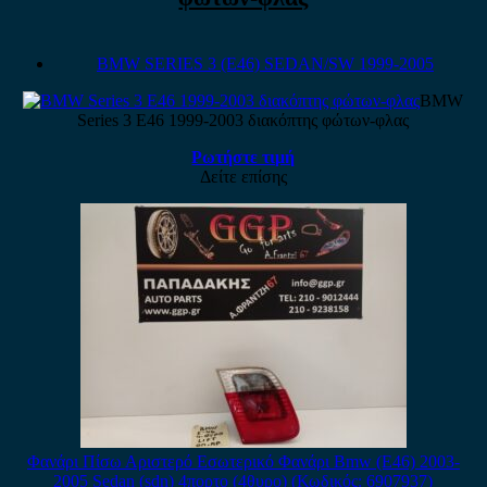
BMW SERIES 3 (E46) SEDAN/SW 1999-2005
BMW
Series 3 E46 1999-2003 διακόπτης φώτων-φλας
Ρωτήστε τιμή
Δείτε επίσης
Φανάρι Πίσω Αριστερό Εσωτερικό Φανάρι Bmw (E46) 2003-
2005 Sedan (sdn) 4πορτο (4θυρο) (Κωδικός: 6907937)