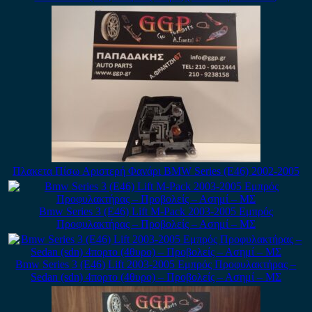
Πλακετα Πίσω Αριστερή Φανάρι BMW Series (E46) 2002-2005
Bmw Series 3 (E46) Lift M-Pack 2003-2005 Εμπρός
Προφυλακτήρας – Προβολείς – Ασημί – ΜΣ
Bmw Series 3 (E46) Lift 2003-2005 Εμπρός Προφυλακτήρας –
Sedan (sdn) 4πορτο (4θυρο) – Προβολείς – Ασημί – ΜΣ