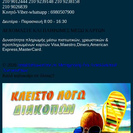
210 9012444
210 9239148
210 9238158
210 9026839
Κινητό-Viber-whatsapp : 6980507900
Δευτέρα - Παρασκευή 8:00 - 16:30
ΔΕΧΟΜΑΣΤΕ ΚΑΙ ΠΛΗΡΩΜΕΣ ΜΕΣΩ ΚΑΡΤΩΝ
Δυνατότητα πληρωμής μέσω πιστωτικών, χρεωστικών &
προπληρωμένων καρτών Visa,Maestro,Diners,American
Express,MasterCard.
© 2026
antalaktika-online.eu
Μεταχειρισμένα Ανταλλακτικά
Αυτοκινήτων
Καλό καλοκαίρι σε όλους!!