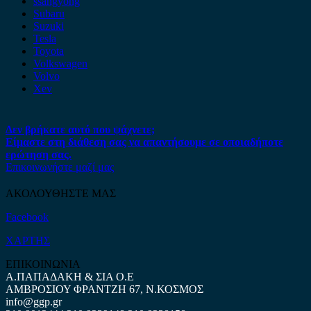
ssangyong
Subaru
Suzuki
Tesla
Toyota
Volkswagen
Volvo
Xev
Δεν βρήκατε αυτό που ψάχνετε;
Είμαστε στη διάθεση σας να απαντήσουμε σε οποιαδήποτε
ερώτηση σας.
Επικοινωνήστε μαζί μας
ΑΚΟΛΟΥΘΗΣΤΕ ΜΑΣ
Facebook
ΧΑΡΤΗΣ
ΕΠΙΚΟΙΝΩΝΙΑ
Α.ΠΑΠΑΔΑΚΗ & ΣΙΑ Ο.Ε
ΑΜΒΡΟΣΙΟΥ ΦΡΑΝΤΖΗ 67, Ν.ΚΟΣΜΟΣ
info@ggp.gr