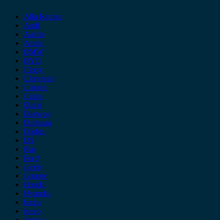
Alfa Romeo
Audi
Austin
Acura
BMW
BYD
Chery
Chevrolet
Citroen
Cupra
Dacia
Daewoo
Daihatsu
Dodge
DS
Fiat
Ford
Geely
Gonow
Honda
Hyundai
Isuzu
iveco
Jaecoo