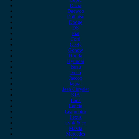
Dacia
Daewoo
Daihatsu
Dodge
DS
Fiat
Ford
Geely
Gonow
Honda
Hyundai
Isuzu
iveco
Jaecoo
Jaguar
Jeep Chrysler
KIA
Lada
Lancia
Leapmotor
Lexus
Lynk & co
Mazda
Mercedes