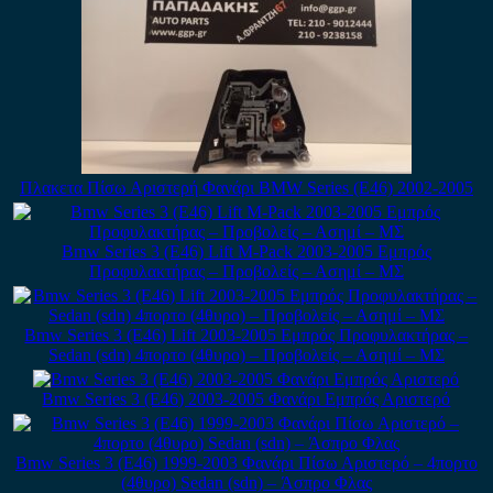
Πλακετα Πίσω Αριστερή Φανάρι BMW Series (E46) 2002-2005
Bmw Series 3 (E46) Lift M-Pack 2003-2005 Εμπρός
Προφυλακτήρας – Προβολείς – Ασημί – ΜΣ
Bmw Series 3 (E46) Lift 2003-2005 Εμπρός Προφυλακτήρας –
Sedan (sdn) 4πορτο (4θυρο) – Προβολείς – Ασημί – ΜΣ
Bmw Series 3 (E46) 2003-2005 Φανάρι Εμπρός Αριστερό
Bmw Series 3 (E46) 1999-2003 Φανάρι Πίσω Αριστερό – 4πορτο
(4θυρο) Sedan (sdn) – Άσπρο Φλας