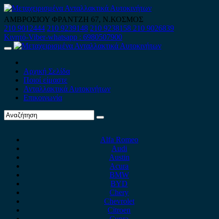
Skip
to
ΑΜΒΡΟΣΙΟΥ ΦΡΑΝΤΖΗ 67, Ν.ΚΟΣΜΟΣ
content
210 9012444
210 9239148
210 9238158
210 9026839
Κινητό-Viber-whatsapp : 6980507900
Primary
Menu
Αρχική Σελίδα
Ποιοί είμαστε
Ανταλλακτικά Αυτοκινήτων
Επικοινωνία
Alfa Romeo
Audi
Austin
Acura
BMW
BYD
Chery
Chevrolet
Citroen
Cupra