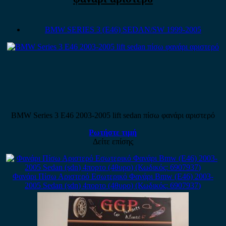
BMW SERIES 3 (E46) SEDAN/SW 1999-2005
BMW Series 3 E46 2003-2005 lift sedan πίσω φανάρι αριστερό
Ρωτήστε τιμή
Δείτε επίσης
Φανάρι Πίσω Αριστερό Εσωτερικό Φανάρι Bmw (E46) 2003-
2005 Sedan (sdn) 4πορτο (4θυρο) (Κωδικός: 6907937)