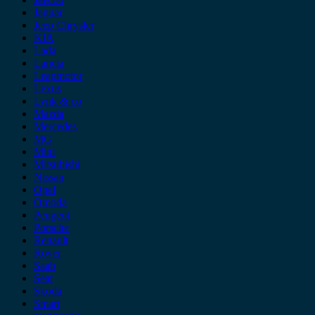
Jaguar
Jeep Chrysler
KIA
Lada
Lancia
Leapmotor
Lexus
Lynk & co
Mazda
Mercedes
MG
Mini
Mitsubishi
Nissan
Opel
Omoda
Peugeot
Porsche
Renault
Rover
Saab
Seat
Skoda
Smart