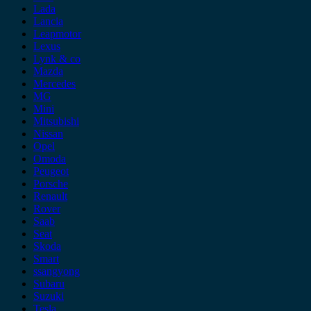
Lada
Lancia
Leapmotor
Lexus
Lynk & co
Mazda
Mercedes
MG
Mini
Mitsubishi
Nissan
Opel
Omoda
Peugeot
Porsche
Renault
Rover
Saab
Seat
Skoda
Smart
ssangyong
Subaru
Suzuki
Tesla