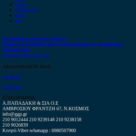
Toyota
Volkswagen
Volvo
Xev
Δεν βρήκατε αυτό που ψάχνετε;
Είμαστε στη διάθεση σας να απαντήσουμε σε οποιαδήποτε
ερώτηση σας.
Επικοινωνήστε μαζί μας
ΑΚΟΛΟΥΘΗΣΤΕ ΜΑΣ
Facebook
ΧΑΡΤΗΣ
ΕΠΙΚΟΙΝΩΝΙΑ
Α.ΠΑΠΑΔΑΚΗ & ΣΙΑ Ο.Ε
ΑΜΒΡΟΣΙΟΥ ΦΡΑΝΤΖΗ 67, Ν.ΚΟΣΜΟΣ
info@ggp.gr
210 9012444
210 9239148
210 9238158
210 9026839
Κινητό-Viber-whatsapp : 6980507900