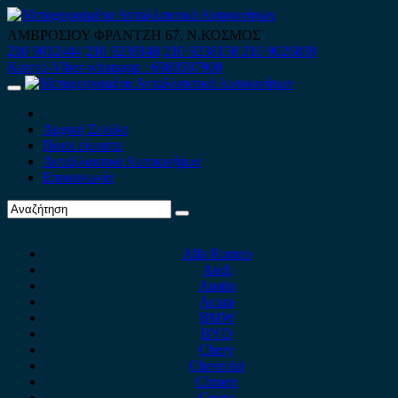
Skip
to
ΑΜΒΡΟΣΙΟΥ ΦΡΑΝΤΖΗ 67, Ν.ΚΟΣΜΟΣ
content
210 9012444
210 9239148
210 9238158
210 9026839
Κινητό-Viber-whatsapp : 6980507900
Primary
Menu
Αρχική Σελίδα
Ποιοί είμαστε
Ανταλλακτικά Αυτοκινήτων
Επικοινωνία
Alfa Romeo
Audi
Austin
Acura
BMW
BYD
Chery
Chevrolet
Citroen
Cupra