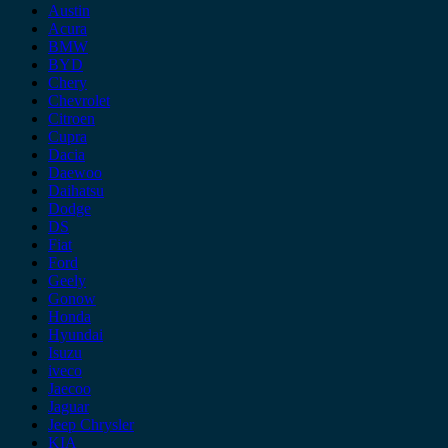
Austin
Acura
BMW
BYD
Chery
Chevrolet
Citroen
Cupra
Dacia
Daewoo
Daihatsu
Dodge
DS
Fiat
Ford
Geely
Gonow
Honda
Hyundai
Isuzu
iveco
Jaecoo
Jaguar
Jeep Chrysler
KIA