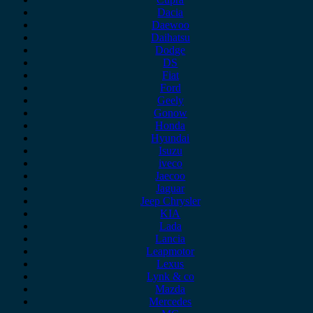
Dacia
Daewoo
Daihatsu
Dodge
DS
Fiat
Ford
Geely
Gonow
Honda
Hyundai
Isuzu
iveco
Jaecoo
Jaguar
Jeep Chrysler
KIA
Lada
Lancia
Leapmotor
Lexus
Lynk & co
Mazda
Mercedes