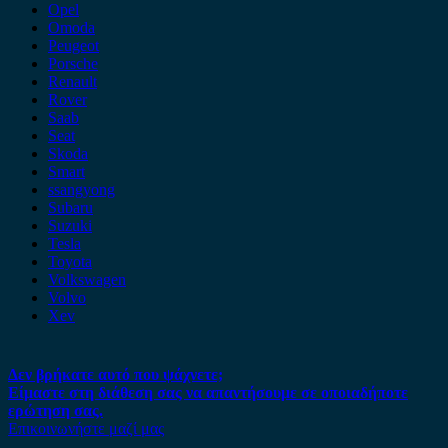
Opel
Omoda
Peugeot
Porsche
Renault
Rover
Saab
Seat
Skoda
Smart
ssangyong
Subaru
Suzuki
Tesla
Toyota
Volkswagen
Volvo
Xev
Δεν βρήκατε αυτό που ψάχνετε;
Είμαστε στη διάθεση σας να απαντήσουμε σε οποιαδήποτε
ερώτηση σας.
Επικοινωνήστε μαζί μας