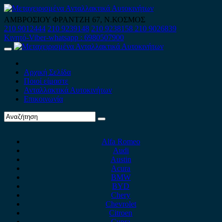
Skip
to
ΑΜΒΡΟΣΙΟΥ ΦΡΑΝΤΖΗ 67, Ν.ΚΟΣΜΟΣ
content
210 9012444
210 9239148
210 9238158
210 9026839
Κινητό-Viber-whatsapp : 6980507900
Primary
Menu
Αρχική Σελίδα
Ποιοί είμαστε
Ανταλλακτικά Αυτοκινήτων
Επικοινωνία
Alfa Romeo
Audi
Austin
Acura
BMW
BYD
Chery
Chevrolet
Citroen
Cupra