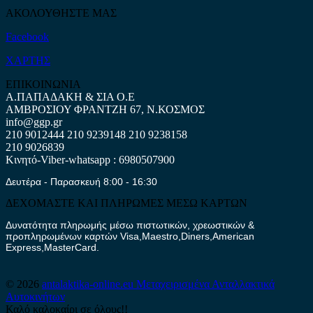
ΑΚΟΛΟΥΘΗΣΤΕ ΜΑΣ
Facebook
ΧΑΡΤΗΣ
ΕΠΙΚΟΙΝΩΝΙΑ
Α.ΠΑΠΑΔΑΚΗ & ΣΙΑ Ο.Ε
ΑΜΒΡΟΣΙΟΥ ΦΡΑΝΤΖΗ 67, Ν.ΚΟΣΜΟΣ
info@ggp.gr
210 9012444
210 9239148
210 9238158
210 9026839
Κινητό-Viber-whatsapp : 6980507900
Δευτέρα - Παρασκευή 8:00 - 16:30
ΔΕΧΟΜΑΣΤΕ ΚΑΙ ΠΛΗΡΩΜΕΣ ΜΕΣΩ ΚΑΡΤΩΝ
Δυνατότητα πληρωμής μέσω πιστωτικών, χρεωστικών &
προπληρωμένων καρτών Visa,Maestro,Diners,American
Express,MasterCard.
© 2026
antalaktika-online.eu
Μεταχειρισμένα Ανταλλακτικά
Αυτοκινήτων
Καλό καλοκαίρι σε όλους!!