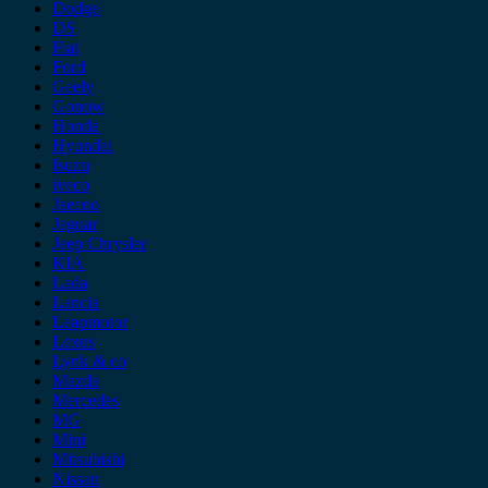
Dodge
DS
Fiat
Ford
Geely
Gonow
Honda
Hyundai
Isuzu
iveco
Jaecoo
Jaguar
Jeep Chrysler
KIA
Lada
Lancia
Leapmotor
Lexus
Lynk & co
Mazda
Mercedes
MG
Mini
Mitsubishi
Nissan