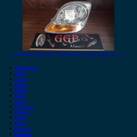
Chevrolet Matiz 2005-2009 φανάρι εμπρός αριστερό – c4
Alfa Romeo
Audi
Austin
Acura
BMW
BYD
Chery
Chevrolet
Citroen
Cupra
Dacia
Daewoo
Daihatsu