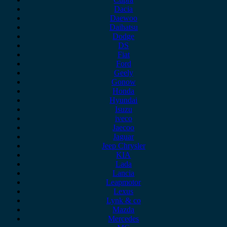
Dacia
Daewoo
Daihatsu
Dodge
DS
Fiat
Ford
Geely
Gonow
Honda
Hyundai
Isuzu
iveco
Jaecoo
Jaguar
Jeep Chrysler
KIA
Lada
Lancia
Leapmotor
Lexus
Lynk & co
Mazda
Mercedes