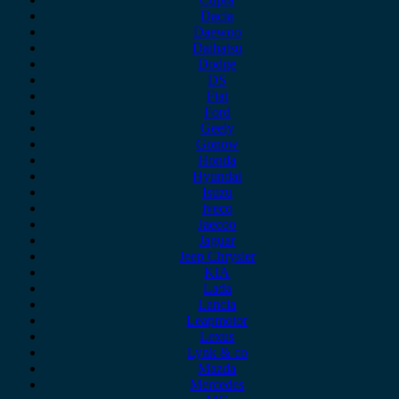
Dacia
Daewoo
Daihatsu
Dodge
DS
Fiat
Ford
Geely
Gonow
Honda
Hyundai
Isuzu
iveco
Jaecoo
Jaguar
Jeep Chrysler
KIA
Lada
Lancia
Leapmotor
Lexus
Lynk & co
Mazda
Mercedes