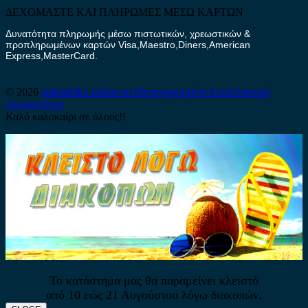
ΔΕΧΟΜΑΣΤΕ ΚΑΙ ΠΛΗΡΩΜΕΣ ΜΕΣΩ ΚΑΡΤΩΝ
Δυνατότητα πληρωμής μέσω πιστωτικών, χρεωστικών &
προπληρωμένων καρτών Visa,Maestro,Diners,American
Express,MasterCard.
© 2026
antalaktika-online.eu
Μεταχειρισμένα Ανταλλακτικά
Αυτοκινήτων
Καλό καλοκαίρι σε όλους!!
Το κατάστημα μας θα παραμείνει κλειστό
από 10 εώς 21 Αυγούστου λόγω διακοπών.