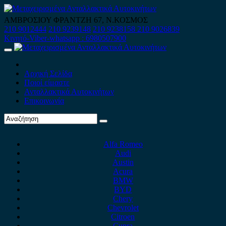
Skip
to
ΑΜΒΡΟΣΙΟΥ ΦΡΑΝΤΖΗ 67, Ν.ΚΟΣΜΟΣ
content
210 9012444
210 9239148
210 9238158
210 9026839
Κινητό-Viber-whatsapp : 6980507900
Primary
Menu
Αρχική Σελίδα
Ποιοί είμαστε
Ανταλλακτικά Αυτοκινήτων
Επικοινωνία
Alfa Romeo
Audi
Austin
Acura
BMW
BYD
Chery
Chevrolet
Citroen
Cupra