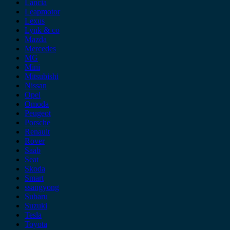
Lancia
Leapmotor
Lexus
Lynk & co
Mazda
Mercedes
MG
Mini
Mitsubishi
Nissan
Opel
Omoda
Peugeot
Porsche
Renault
Rover
Saab
Seat
Skoda
Smart
ssangyong
Subaru
Suzuki
Tesla
Toyota