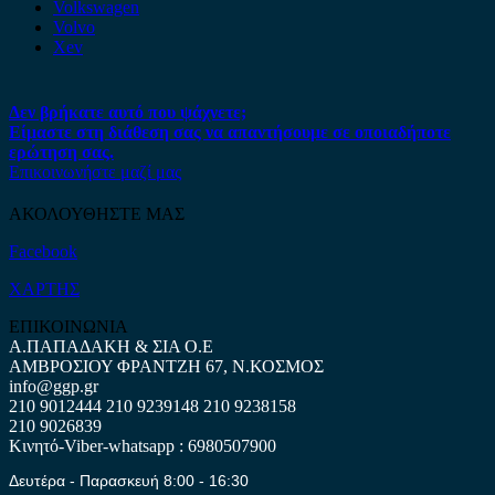
Volkswagen
Volvo
Xev
Δεν βρήκατε αυτό που ψάχνετε;
Είμαστε στη διάθεση σας να απαντήσουμε σε οποιαδήποτε
ερώτηση σας.
Επικοινωνήστε μαζί μας
ΑΚΟΛΟΥΘΗΣΤΕ ΜΑΣ
Facebook
ΧΑΡΤΗΣ
ΕΠΙΚΟΙΝΩΝΙΑ
Α.ΠΑΠΑΔΑΚΗ & ΣΙΑ Ο.Ε
ΑΜΒΡΟΣΙΟΥ ΦΡΑΝΤΖΗ 67, Ν.ΚΟΣΜΟΣ
info@ggp.gr
210 9012444
210 9239148
210 9238158
210 9026839
Κινητό-Viber-whatsapp : 6980507900
Δευτέρα - Παρασκευή 8:00 - 16:30