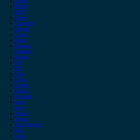
Acura
BMW
BYD
Chery
Chevrolet
Citroen
Cupra
Dacia
Daewoo
Daihatsu
Dodge
DS
Fiat
Ford
Geely
Gonow
Honda
Hyundai
Isuzu
iveco
Jaecoo
Jaguar
Jeep Chrysler
KIA
Lada