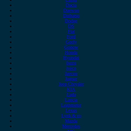
Dacia
Daewoo
Daihatsu
Dodge
DS
Fiat
Ford
Geely
Gonow
Honda
Hyundai
Isuzu
iveco
Jaecoo
Jaguar
Jeep Chrysler
KIA
Lada
Lancia
Leapmotor
Lexus
Lynk & co
Mazda
Mercedes