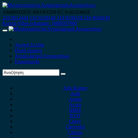
Skip
to
ΑΜΒΡΟΣΙΟΥ ΦΡΑΝΤΖΗ 67, Ν.ΚΟΣΜΟΣ
content
210 9012444
210 9239148
210 9238158
210 9026839
Κινητό-Viber-whatsapp : 6980507900
Primary
Menu
Αρχική Σελίδα
Ποιοί είμαστε
Ανταλλακτικά Αυτοκινήτων
Επικοινωνία
Alfa Romeo
Audi
Austin
Acura
BMW
BYD
Chery
Chevrolet
Citroen
Cupra