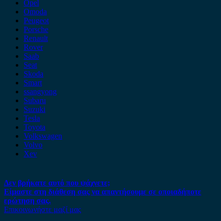
Opel
Omoda
Peugeot
Porsche
Renault
Rover
Saab
Seat
Skoda
Smart
ssangyong
Subaru
Suzuki
Tesla
Toyota
Volkswagen
Volvo
Xev
Δεν βρήκατε αυτό που ψάχνετε;
Είμαστε στη διάθεση σας να απαντήσουμε σε οποιαδήποτε
ερώτηση σας.
Επικοινωνήστε μαζί μας