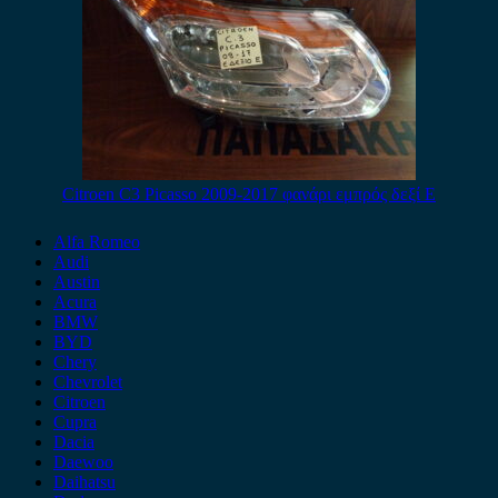
Citroen C3 Picasso 2009-2017 φανάρι εμπρός δεξί E
Alfa Romeo
Audi
Austin
Acura
BMW
BYD
Chery
Chevrolet
Citroen
Cupra
Dacia
Daewoo
Daihatsu