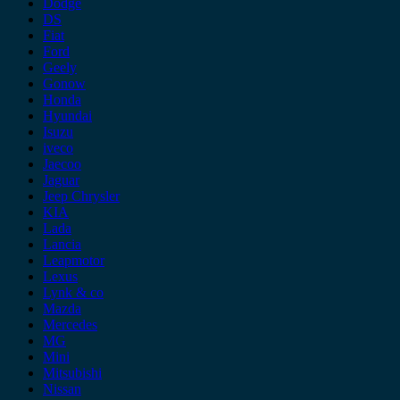
Dodge
DS
Fiat
Ford
Geely
Gonow
Honda
Hyundai
Isuzu
iveco
Jaecoo
Jaguar
Jeep Chrysler
KIA
Lada
Lancia
Leapmotor
Lexus
Lynk & co
Mazda
Mercedes
MG
Mini
Mitsubishi
Nissan