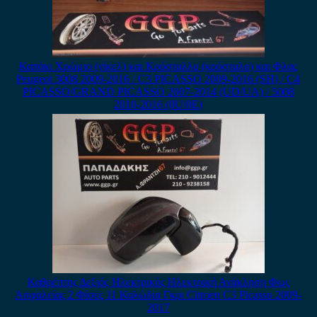
Καπάκι Χρώμιο (νίκελ) και Κρύσταλλο (κρύσταλο) και Φλας
Peugeot 3008 2009-2016 / C3 PICASSO 2009-2016 (SH) / C4
PICASSO/GRAND PICASSO 2007-2014 (UD/UA) / 5008
2010-2016 (0U/0E)
Καθρέπτης Δεξιός Ηλεκτρικός Ηλεκτρική Ανάκληση Φως
Ασφαλείας 2 Φίσες 11 Καλώδια Γκρι Citroen C3 Picasso 2009-
2017