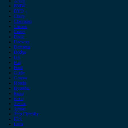
Acura
BMW
BYD
Chery
Chevrolet
Citroen
Cupra
Dacia
Daewoo
Daihatsu
Dodge
DS
Fiat
Ford
Geely
Gonow
Honda
Hyundai
Isuzu
iveco
Jaecoo
Jaguar
Jeep Chrysler
KIA
Lada