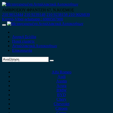
Skip
to
ΑΜΒΡΟΣΙΟΥ ΦΡΑΝΤΖΗ 67, Ν.ΚΟΣΜΟΣ
content
210 9012444
210 9239148
210 9238158
210 9026839
Κινητό-Viber-whatsapp : 6980507900
Primary
Menu
Αρχική Σελίδα
Ποιοί είμαστε
Ανταλλακτικά Αυτοκινήτων
Επικοινωνία
Alfa Romeo
Audi
Austin
Acura
BMW
BYD
Chery
Chevrolet
Citroen
Cupra