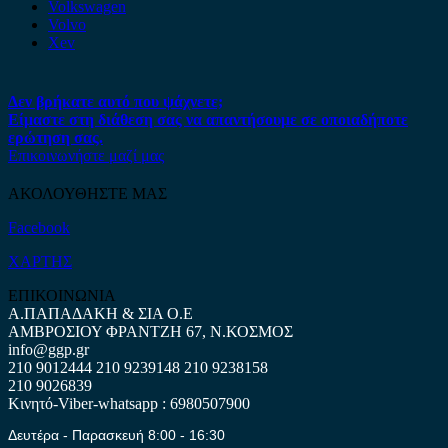
Volkswagen
Volvo
Xev
Δεν βρήκατε αυτό που ψάχνετε;
Είμαστε στη διάθεση σας να απαντήσουμε σε οποιαδήποτε
ερώτηση σας.
Επικοινωνήστε μαζί μας
ΑΚΟΛΟΥΘΗΣΤΕ ΜΑΣ
Facebook
ΧΑΡΤΗΣ
ΕΠΙΚΟΙΝΩΝΙΑ
Α.ΠΑΠΑΔΑΚΗ & ΣΙΑ Ο.Ε
ΑΜΒΡΟΣΙΟΥ ΦΡΑΝΤΖΗ 67, Ν.ΚΟΣΜΟΣ
info@ggp.gr
210 9012444
210 9239148
210 9238158
210 9026839
Κινητό-Viber-whatsapp : 6980507900
Δευτέρα - Παρασκευή 8:00 - 16:30