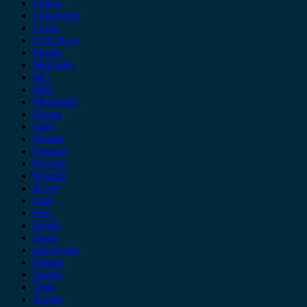
Lancia
Leapmotor
Lexus
Lynk & co
Mazda
Mercedes
MG
Mini
Mitsubishi
Nissan
Opel
Omoda
Peugeot
Porsche
Renault
Rover
Saab
Seat
Skoda
Smart
ssangyong
Subaru
Suzuki
Tesla
Toyota