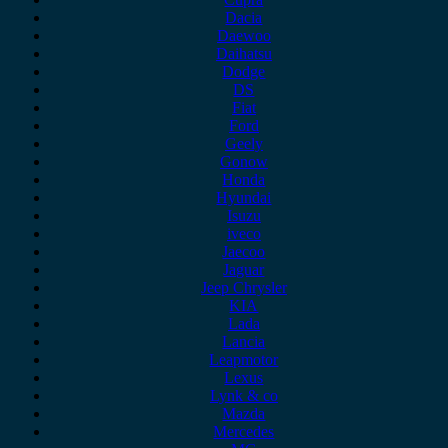
Dacia
Daewoo
Daihatsu
Dodge
DS
Fiat
Ford
Geely
Gonow
Honda
Hyundai
Isuzu
iveco
Jaecoo
Jaguar
Jeep Chrysler
KIA
Lada
Lancia
Leapmotor
Lexus
Lynk & co
Mazda
Mercedes