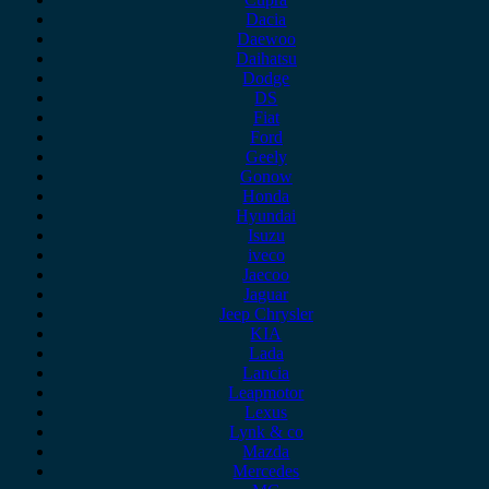
Dacia
Daewoo
Daihatsu
Dodge
DS
Fiat
Ford
Geely
Gonow
Honda
Hyundai
Isuzu
iveco
Jaecoo
Jaguar
Jeep Chrysler
KIA
Lada
Lancia
Leapmotor
Lexus
Lynk & co
Mazda
Mercedes