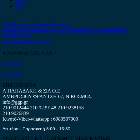
Volvo
Xev
Δεν βρήκατε αυτό που ψάχνετε;
Είμαστε στη διάθεση σας να απαντήσουμε σε οποιαδήποτε
ερώτηση σας.
Επικοινωνήστε μαζί μας
ΑΚΟΛΟΥΘΗΣΤΕ ΜΑΣ
Facebook
ΧΑΡΤΗΣ
ΕΠΙΚΟΙΝΩΝΙΑ
Α.ΠΑΠΑΔΑΚΗ & ΣΙΑ Ο.Ε
ΑΜΒΡΟΣΙΟΥ ΦΡΑΝΤΖΗ 67, Ν.ΚΟΣΜΟΣ
info@ggp.gr
210 9012444
210 9239148
210 9238158
210 9026839
Κινητό-Viber-whatsapp : 6980507900
Δευτέρα - Παρασκευή 8:00 - 16:30
ΔΕΧΟΜΑΣΤΕ ΚΑΙ ΠΛΗΡΩΜΕΣ ΜΕΣΩ ΚΑΡΤΩΝ