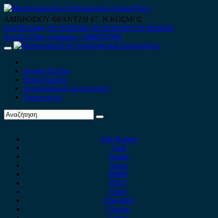
Skip
to
ΑΜΒΡΟΣΙΟΥ ΦΡΑΝΤΖΗ 67, Ν.ΚΟΣΜΟΣ
content
210 9012444
210 9239148
210 9238158
210 9026839
Κινητό-Viber-whatsapp : 6980507900
Primary
Menu
Αρχική Σελίδα
Ποιοί είμαστε
Ανταλλακτικά Αυτοκινήτων
Επικοινωνία
Alfa Romeo
Audi
Austin
Acura
BMW
BYD
Chery
Chevrolet
Citroen
Cupra