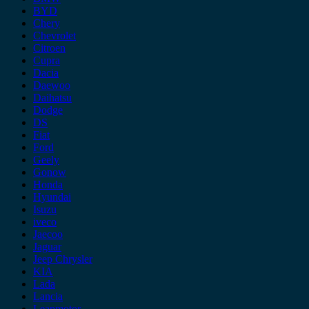
BYD
Chery
Chevrolet
Citroen
Cupra
Dacia
Daewoo
Daihatsu
Dodge
DS
Fiat
Ford
Geely
Gonow
Honda
Hyundai
Isuzu
iveco
Jaecoo
Jaguar
Jeep Chrysler
KIA
Lada
Lancia
Leapmotor