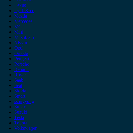
Lexus
Lynk & co
Mazda
Mercedes
MG
Mini
Mitsubishi
Nissan
Opel
Omoda
Peugeot
Porsche
Renault
Rover
Saab
Seat
Skoda
Smart
ssangyong
Subaru
Suzuki
Tesla
Toyota
Volkswagen