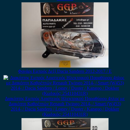
Φανάρι Εμπρός Δεξί Dacia Sandero 2012-2017 / Ε
Διακόπτης Εμπρός Αριστερός Ηλεκτρικού Παραθύρου 4πλος με
Διακόπτη Καθρέπτών Renault Twingo 2014- / Smart (W453)
2014- / Dacia Sandero / Loggy / Duster / Kangoo / Dokker
(Κωδικός: 254110431R)