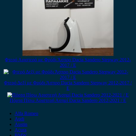
Φτερό Αριστερό με Φρύδι Άσπρο Dacia Sandero Stepway 2012-
2017 / Ε
Φτερό Δεξί με Φρύδι Άσπρο Dacia Sandero Stepway 2012-2017 /
Ε
Πόρτα Πίσω Αριστερή Ασημί Dacia Sandero 2012-2021 / Ε
Alfa Romeo
Audi
Austin
Acura
BMW