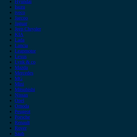
Hyundai
Isuzu
iveco
Jaecoo
Jaguar
Jeep Chrysler
KIA
Lada
Lancia
Leapmotor
Lexus
Lynk & co
Mazda
Mercedes
MG
Mini
Mitsubishi
Nissan
Opel
Omoda
Peugeot
Porsche
Renault
Rover
Saab