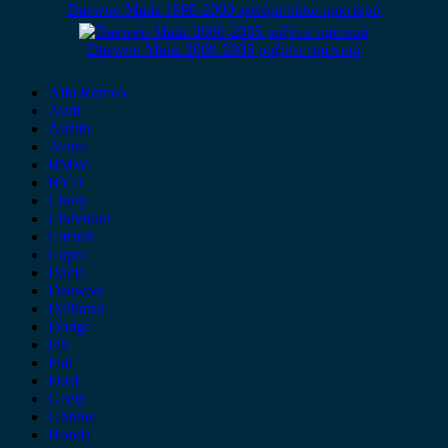
Daewoo Matiz 1998-2000 φανάρι πίσω αριστερό
Daewoo Matiz 2000-2005 ροζέτα τιμονιού
Alfa Romeo
Audi
Austin
Acura
BMW
BYD
Chery
Chevrolet
Citroen
Cupra
Dacia
Daewoo
Daihatsu
Dodge
DS
Fiat
Ford
Geely
Gonow
Honda