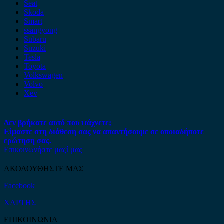
Seat
Skoda
Smart
ssangyong
Subaru
Suzuki
Tesla
Toyota
Volkswagen
Volvo
Xev
Δεν βρήκατε αυτό που ψάχνετε;
Είμαστε στη διάθεση σας να απαντήσουμε σε οποιαδήποτε
ερώτηση σας.
Επικοινωνήστε μαζί μας
ΑΚΟΛΟΥΘΗΣΤΕ ΜΑΣ
Facebook
ΧΑΡΤΗΣ
ΕΠΙΚΟΙΝΩΝΙΑ