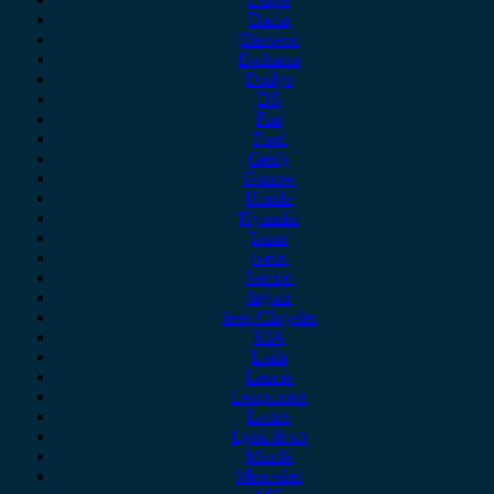
Dacia
Daewoo
Daihatsu
Dodge
DS
Fiat
Ford
Geely
Gonow
Honda
Hyundai
Isuzu
iveco
Jaecoo
Jaguar
Jeep Chrysler
KIA
Lada
Lancia
Leapmotor
Lexus
Lynk & co
Mazda
Mercedes