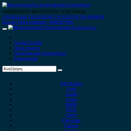
Skip
to
ΑΜΒΡΟΣΙΟΥ ΦΡΑΝΤΖΗ 67, Ν.ΚΟΣΜΟΣ
content
210 9012444
210 9239148
210 9238158
210 9026839
Κινητό-Viber-whatsapp : 6980507900
Primary
Menu
Αρχική Σελίδα
Ποιοί είμαστε
Ανταλλακτικά Αυτοκινήτων
Επικοινωνία
Alfa Romeo
Audi
Austin
Acura
BMW
BYD
Chery
Chevrolet
Citroen
Cupra