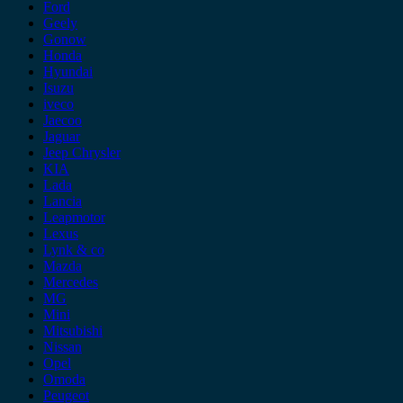
Ford
Geely
Gonow
Honda
Hyundai
Isuzu
iveco
Jaecoo
Jaguar
Jeep Chrysler
KIA
Lada
Lancia
Leapmotor
Lexus
Lynk & co
Mazda
Mercedes
MG
Mini
Mitsubishi
Nissan
Opel
Omoda
Peugeot