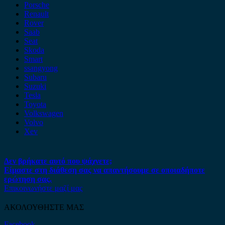
Porsche
Renault
Rover
Saab
Seat
Skoda
Smart
ssangyong
Subaru
Suzuki
Tesla
Toyota
Volkswagen
Volvo
Xev
Δεν βρήκατε αυτό που ψάχνετε;
Είμαστε στη διάθεση σας να απαντήσουμε σε οποιαδήποτε
ερώτηση σας.
Επικοινωνήστε μαζί μας
ΑΚΟΛΟΥΘΗΣΤΕ ΜΑΣ
Facebook