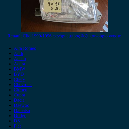
Renault Clio 1990-1996 φανάρι εμπρός δεξί καινούριο γνήσιο
Alfa Romeo
Audi
Austin
Acura
BMW
BYD
Chery
Chevrolet
Citroen
Cupra
Dacia
Daewoo
Daihatsu
Dodge
DS
Fiat