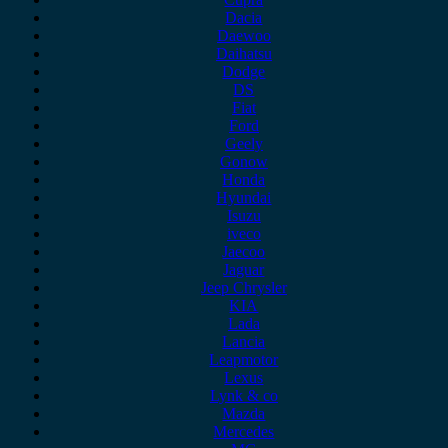
Dacia
Daewoo
Daihatsu
Dodge
DS
Fiat
Ford
Geely
Gonow
Honda
Hyundai
Isuzu
iveco
Jaecoo
Jaguar
Jeep Chrysler
KIA
Lada
Lancia
Leapmotor
Lexus
Lynk & co
Mazda
Mercedes