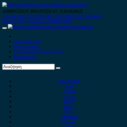
Skip
to
ΑΜΒΡΟΣΙΟΥ ΦΡΑΝΤΖΗ 67, Ν.ΚΟΣΜΟΣ
content
210 9012444
210 9239148
210 9238158
210 9026839
Κινητό-Viber-whatsapp : 6980507900
Primary
Menu
Αρχική Σελίδα
Ποιοί είμαστε
Ανταλλακτικά Αυτοκινήτων
Επικοινωνία
Alfa Romeo
Audi
Austin
Acura
BMW
BYD
Chery
Chevrolet
Citroen
Cupra