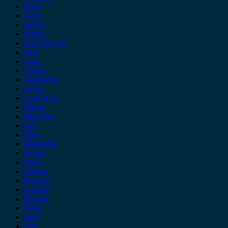
Isuzu
iveco
Jaecoo
Jaguar
Jeep Chrysler
KIA
Lada
Lancia
Leapmotor
Lexus
Lynk & co
Mazda
Mercedes
MG
Mini
Mitsubishi
Nissan
Opel
Omoda
Peugeot
Porsche
Renault
Rover
Saab
Seat