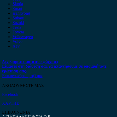
Skoda
Smart
ssangyong
Subaru
Suzuki
Tesla
Toyota
Volkswagen
Volvo
Xev
Δεν βρήκατε αυτό που ψάχνετε;
Είμαστε στη διάθεση σας να απαντήσουμε σε οποιαδήποτε
ερώτηση σας.
Επικοινωνήστε μαζί μας
ΑΚΟΛΟΥΘΗΣΤΕ ΜΑΣ
Facebook
ΧΑΡΤΗΣ
ΕΠΙΚΟΙΝΩΝΙΑ
Α.ΠΑΠΑΔΑΚΗ & ΣΙΑ Ο.Ε