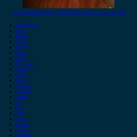
Audi A6 Station Wagon 1997-2002 φανάρι πίσω αριστερό
Alfa Romeo
Audi
Austin
Acura
BMW
BYD
Chery
Chevrolet
Citroen
Cupra
Dacia
Daewoo
Daihatsu
Dodge
DS
Fiat
Ford
Geely
Gonow
Honda
Hyundai