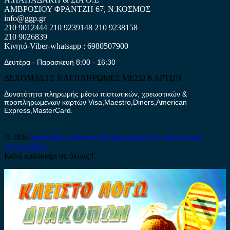
ΑΜΒΡΟΣΙΟΥ ΦΡΑΝΤΖΗ 67, Ν.ΚΟΣΜΟΣ
info@ggp.gr
210 9012444
210 9239148
210 9238158
210 9026839
Κινητό-Viber-whatsapp : 6980507900
Δευτέρα - Παρασκευή 8:00 - 16:30
ΔΕΧΟΜΑΣΤΕ ΚΑΙ ΠΛΗΡΩΜΕΣ ΜΕΣΩ ΚΑΡΤΩΝ
Δυνατότητα πληρωμής μέσω πιστωτικών, χρεωστικών &
προπληρωμένων καρτών Visa,Maestro,Diners,American
Express,MasterCard.
© 2026
antalaktika-online.eu
Μεταχειρισμένα Ανταλλακτικά
Αυτοκινήτων
Καλό καλοκαίρι σε όλους!!