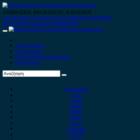
Skip
to
ΑΜΒΡΟΣΙΟΥ ΦΡΑΝΤΖΗ 67, Ν.ΚΟΣΜΟΣ
content
210 9012444
210 9239148
210 9238158
210 9026839
Κινητό-Viber-whatsapp : 6980507900
Primary
Menu
Αρχική Σελίδα
Ποιοί είμαστε
Ανταλλακτικά Αυτοκινήτων
Επικοινωνία
Alfa Romeo
Audi
Austin
Acura
BMW
BYD
Chery
Chevrolet
Citroen
Cupra