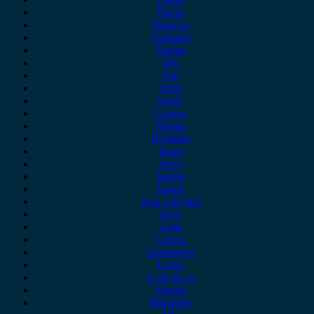
Dacia
Daewoo
Daihatsu
Dodge
DS
Fiat
Ford
Geely
Gonow
Honda
Hyundai
Isuzu
iveco
Jaecoo
Jaguar
Jeep Chrysler
KIA
Lada
Lancia
Leapmotor
Lexus
Lynk & co
Mazda
Mercedes