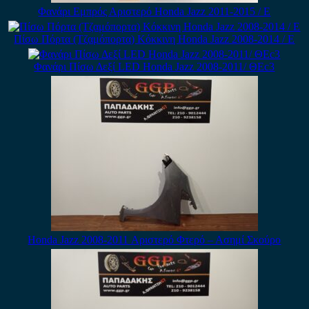
Φανάρι Εμπρός Αριστερό Honda Jazz 2011-2015 / Ε
Πίσω Πόρτα (Τζαμόπορτα) Κόκκινη Honda Jazz 2008-2014 / Ε
Φανάρι Πίσω Δεξί LED Honda Jazz 2008-2011/ ΘΕc3
Honda Jazz 2008-2011 Αριστερό Φτερό – Ασημί Σκούρο