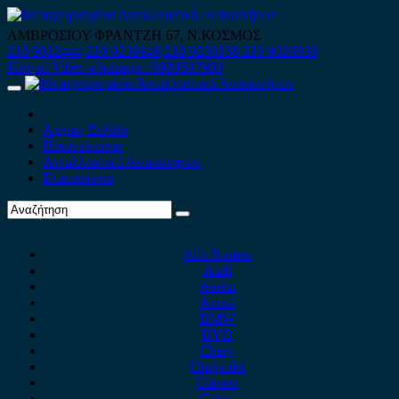
Skip
to
ΑΜΒΡΟΣΙΟΥ ΦΡΑΝΤΖΗ 67, Ν.ΚΟΣΜΟΣ
content
210 9012444
210 9239148
210 9238158
210 9026839
Κινητό-Viber-whatsapp : 6980507900
Primary
Menu
Αρχική Σελίδα
Ποιοί είμαστε
Ανταλλακτικά Αυτοκινήτων
Επικοινωνία
Alfa Romeo
Audi
Austin
Acura
BMW
BYD
Chery
Chevrolet
Citroen
Cupra