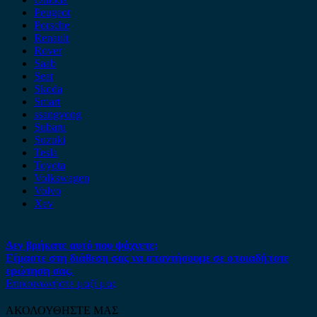
Peugeot
Porsche
Renault
Rover
Saab
Seat
Skoda
Smart
ssangyong
Subaru
Suzuki
Tesla
Toyota
Volkswagen
Volvo
Xev
Δεν βρήκατε αυτό που ψάχνετε;
Είμαστε στη διάθεση σας να απαντήσουμε σε οποιαδήποτε
ερώτηση σας.
Επικοινωνήστε μαζί μας
ΑΚΟΛΟΥΘΗΣΤΕ ΜΑΣ