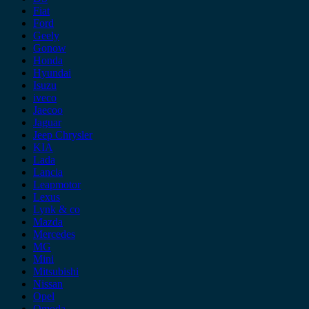
Fiat
Ford
Geely
Gonow
Honda
Hyundai
Isuzu
iveco
Jaecoo
Jaguar
Jeep Chrysler
KIA
Lada
Lancia
Leapmotor
Lexus
Lynk & co
Mazda
Mercedes
MG
Mini
Mitsubishi
Nissan
Opel
Omoda