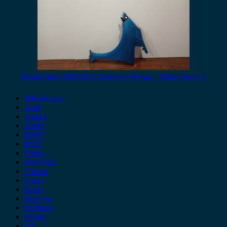
Honda Jazz 2008-2011 Αριστερό Φτερό – Μπλε Ανοιχτό
Alfa Romeo
Audi
Austin
Acura
BMW
BYD
Chery
Chevrolet
Citroen
Cupra
Dacia
Daewoo
Daihatsu
Dodge
DS