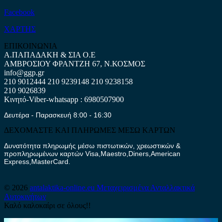
Facebook
ΧΑΡΤΗΣ
ΕΠΙΚΟΙΝΩΝΙΑ
Α.ΠΑΠΑΔΑΚΗ & ΣΙΑ Ο.Ε
ΑΜΒΡΟΣΙΟΥ ΦΡΑΝΤΖΗ 67, Ν.ΚΟΣΜΟΣ
info@ggp.gr
210 9012444
210 9239148
210 9238158
210 9026839
Κινητό-Viber-whatsapp : 6980507900
Δευτέρα - Παρασκευή 8:00 - 16:30
ΔΕΧΟΜΑΣΤΕ ΚΑΙ ΠΛΗΡΩΜΕΣ ΜΕΣΩ ΚΑΡΤΩΝ
Δυνατότητα πληρωμής μέσω πιστωτικών, χρεωστικών &
προπληρωμένων καρτών Visa,Maestro,Diners,American
Express,MasterCard.
© 2026
antalaktika-online.eu
Μεταχειρισμένα Ανταλλακτικά
Αυτοκινήτων
Καλό καλοκαίρι σε όλους!!