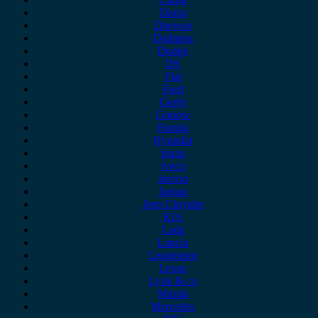
Dacia
Daewoo
Daihatsu
Dodge
DS
Fiat
Ford
Geely
Gonow
Honda
Hyundai
Isuzu
iveco
Jaecoo
Jaguar
Jeep Chrysler
KIA
Lada
Lancia
Leapmotor
Lexus
Lynk & co
Mazda
Mercedes