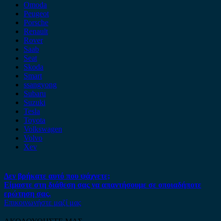
Omoda
Peugeot
Porsche
Renault
Rover
Saab
Seat
Skoda
Smart
ssangyong
Subaru
Suzuki
Tesla
Toyota
Volkswagen
Volvo
Xev
Δεν βρήκατε αυτό που ψάχνετε;
Είμαστε στη διάθεση σας να απαντήσουμε σε οποιαδήποτε
ερώτηση σας.
Επικοινωνήστε μαζί μας