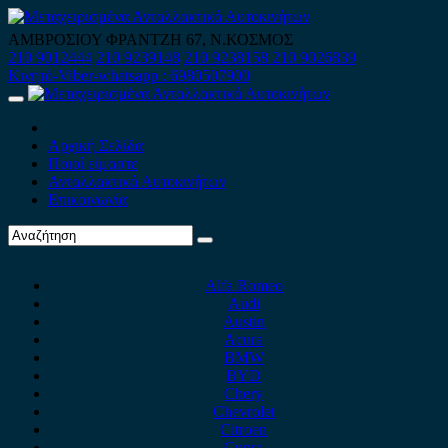
Skip
to
ΑΜΒΡΟΣΙΟΥ ΦΡΑΝΤΖΗ 67, Ν.ΚΟΣΜΟΣ
content
210 9012444
210 9239148
210 9238158
210 9026839
Κινητό-Viber-whatsapp : 6980507900
Primary
Menu
Αρχική Σελίδα
Ποιοί είμαστε
Ανταλλακτικά Αυτοκινήτων
Επικοινωνία
Alfa Romeo
Audi
Austin
Acura
BMW
BYD
Chery
Chevrolet
Citroen
Cupra