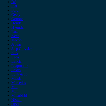
DS
Fiat
Ford
Geely
Gonow
Honda
Hyundai
Isuzu
iveco
Jaecoo
Jaguar
Jeep Chrysler
KIA
Lada
Lancia
Leapmotor
Lexus
Lynk & co
Mazda
Mercedes
MG
Mini
Mitsubishi
Nissan
Opel