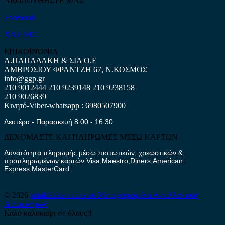
ΑΚΟΛΟΥΘΗΣΤΕ ΜΑΣ
Facebook
ΧΑΡΤΗΣ
ΕΠΙΚΟΙΝΩΝΙΑ
Α.ΠΑΠΑΔΑΚΗ & ΣΙΑ Ο.Ε
ΑΜΒΡΟΣΙΟΥ ΦΡΑΝΤΖΗ 67, Ν.ΚΟΣΜΟΣ
info@ggp.gr
210 9012444
210 9239148
210 9238158
210 9026839
Κινητό-Viber-whatsapp : 6980507900
Δευτέρα - Παρασκευή 8:00 - 16:30
ΔΕΧΟΜΑΣΤΕ ΚΑΙ ΠΛΗΡΩΜΕΣ ΜΕΣΩ ΚΑΡΤΩΝ
Δυνατότητα πληρωμής μέσω πιστωτικών, χρεωστικών &
προπληρωμένων καρτών Visa,Maestro,Diners,American
Express,MasterCard.
© 2026
antalaktika-online.eu
Μεταχειρισμένα Ανταλλακτικά
Αυτοκινήτων
Καλό καλοκαίρι σε όλους!!