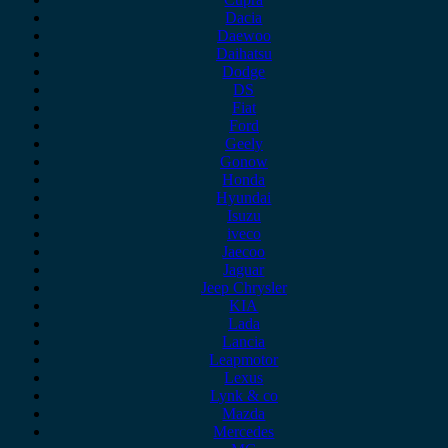
Dacia
Daewoo
Daihatsu
Dodge
DS
Fiat
Ford
Geely
Gonow
Honda
Hyundai
Isuzu
iveco
Jaecoo
Jaguar
Jeep Chrysler
KIA
Lada
Lancia
Leapmotor
Lexus
Lynk & co
Mazda
Mercedes