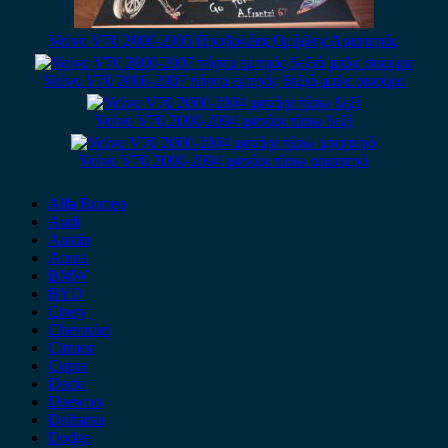
Volvo V70 2000-2005 Προβολέας Ομίχλης Αριστερός
Volvo V70 2000-2007 πόρτα εμπρός δεξιά μπλε σκούρο
Volvo V70 2000-2004 φανάρι πίσω δεξί
Volvo V70 2000-2004 φανάρι πίσω αριστερό
Alfa Romeo
Audi
Austin
Acura
BMW
BYD
Chery
Chevrolet
Citroen
Cupra
Dacia
Daewoo
Daihatsu
Dodge