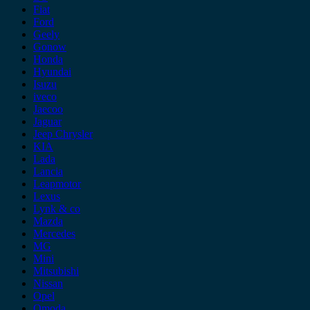
Fiat
Ford
Geely
Gonow
Honda
Hyundai
Isuzu
iveco
Jaecoo
Jaguar
Jeep Chrysler
KIA
Lada
Lancia
Leapmotor
Lexus
Lynk & co
Mazda
Mercedes
MG
Mini
Mitsubishi
Nissan
Opel
Omoda