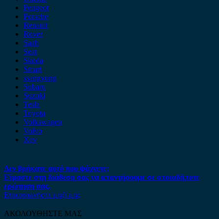
Peugeot
Porsche
Renault
Rover
Saab
Seat
Skoda
Smart
ssangyong
Subaru
Suzuki
Tesla
Toyota
Volkswagen
Volvo
Xev
Δεν βρήκατε αυτό που ψάχνετε;
Είμαστε στη διάθεση σας να απαντήσουμε σε οποιαδήποτε
ερώτηση σας.
Επικοινωνήστε μαζί μας
ΑΚΟΛΟΥΘΗΣΤΕ ΜΑΣ