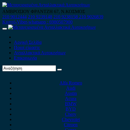
Skip
to
ΑΜΒΡΟΣΙΟΥ ΦΡΑΝΤΖΗ 67, Ν.ΚΟΣΜΟΣ
content
210 9012444
210 9239148
210 9238158
210 9026839
Κινητό-Viber-whatsapp : 6980507900
Primary
Menu
Αρχική Σελίδα
Ποιοί είμαστε
Ανταλλακτικά Αυτοκινήτων
Επικοινωνία
Alfa Romeo
Audi
Austin
Acura
BMW
BYD
Chery
Chevrolet
Citroen
Cupra