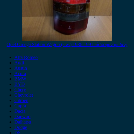
Opel Omega Station Wagon (s.w.) 1986-1991 πίσω φανάρι δεξί
Alfa Romeo
Audi
Austin
Acura
BMW
BYD
Chery
Chevrolet
Citroen
Cupra
Dacia
Daewoo
Daihatsu
Dodge
DS