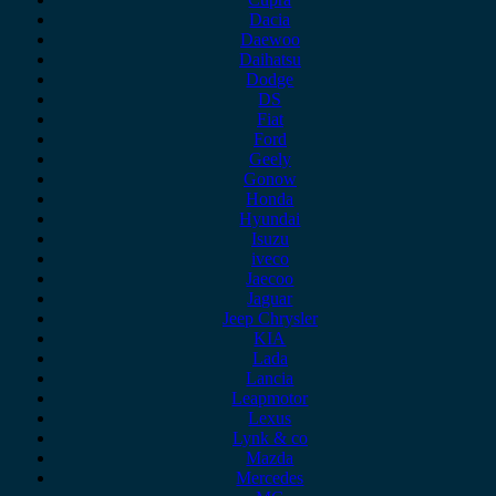
Dacia
Daewoo
Daihatsu
Dodge
DS
Fiat
Ford
Geely
Gonow
Honda
Hyundai
Isuzu
iveco
Jaecoo
Jaguar
Jeep Chrysler
KIA
Lada
Lancia
Leapmotor
Lexus
Lynk & co
Mazda
Mercedes