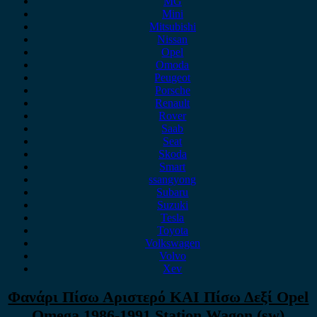
MG
Mini
Mitsubishi
Nissan
Opel
Omoda
Peugeot
Porsche
Renault
Rover
Saab
Seat
Skoda
Smart
ssangyong
Subaru
Suzuki
Tesla
Toyota
Volkswagen
Volvo
Xev
Φανάρι Πίσω Αριστερό ΚΑΙ Πίσω Δεξί Opel
Omega 1986-1991 Station Wagon (sw)