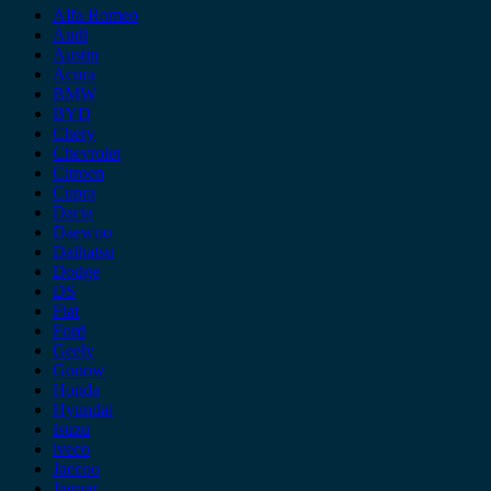
Alfa Romeo
Audi
Austin
Acura
BMW
BYD
Chery
Chevrolet
Citroen
Cupra
Dacia
Daewoo
Daihatsu
Dodge
DS
Fiat
Ford
Geely
Gonow
Honda
Hyundai
Isuzu
iveco
Jaecoo
Jaguar