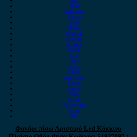
MG
Mini
Mitsubishi
Nissan
Opel
Omoda
Peugeot
Porsche
Renault
Rover
Saab
Seat
Skoda
Smart
ssangyong
Subaru
Suzuki
Tesla
Toyota
Volkswagen
Volvo
Xev
Φανάρι πίσω Αριστερό Led Κόκκινο
Πλαίσιο Οβάλ Φίσα Κωδικός: 51927097 /