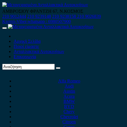
Skip
to
ΑΜΒΡΟΣΙΟΥ ΦΡΑΝΤΖΗ 67, Ν.ΚΟΣΜΟΣ
content
210 9012444
210 9239148
210 9238158
210 9026839
Κινητό-Viber-whatsapp : 6980507900
Primary
Menu
Αρχική Σελίδα
Ποιοί είμαστε
Ανταλλακτικά Αυτοκινήτων
Επικοινωνία
Alfa Romeo
Audi
Austin
Acura
BMW
BYD
Chery
Chevrolet
Citroen
Cupra