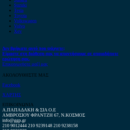
Suzuki
Tesla
Toyota
Volkswagen
Volvo
Xev
Δεν βρήκατε αυτό που ψάχνετε;
Είμαστε στη διάθεση σας να απαντήσουμε σε οποιαδήποτε
ερώτηση σας.
Επικοινωνήστε μαζί μας
ΑΚΟΛΟΥΘΗΣΤΕ ΜΑΣ
Facebook
ΧΑΡΤΗΣ
ΕΠΙΚΟΙΝΩΝΙΑ
Α.ΠΑΠΑΔΑΚΗ & ΣΙΑ Ο.Ε
ΑΜΒΡΟΣΙΟΥ ΦΡΑΝΤΖΗ 67, Ν.ΚΟΣΜΟΣ
info@ggp.gr
210 9012444
210 9239148
210 9238158