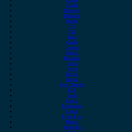
Dacia
Daewoo
Daihatsu
Dodge
DS
Fiat
Ford
Geely
Gonow
Honda
Hyundai
Isuzu
iveco
Jaecoo
Jaguar
Jeep Chrysler
KIA
Lada
Lancia
Leapmotor
Lexus
Lynk & co
Mazda
Mercedes