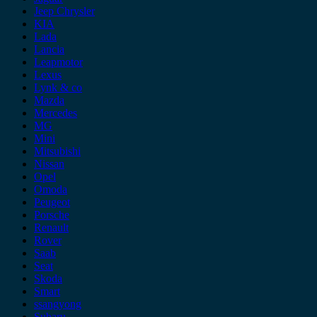
Jeep Chrysler
KIA
Lada
Lancia
Leapmotor
Lexus
Lynk & co
Mazda
Mercedes
MG
Mini
Mitsubishi
Nissan
Opel
Omoda
Peugeot
Porsche
Renault
Rover
Saab
Seat
Skoda
Smart
ssangyong
Subaru