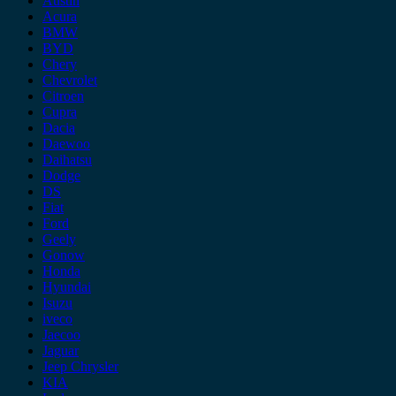
Austin
Acura
BMW
BYD
Chery
Chevrolet
Citroen
Cupra
Dacia
Daewoo
Daihatsu
Dodge
DS
Fiat
Ford
Geely
Gonow
Honda
Hyundai
Isuzu
iveco
Jaecoo
Jaguar
Jeep Chrysler
KIA