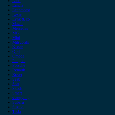
Lada
Lancia
Leapmotor
Lexus
Lynk & co
Mazda
Mercedes
MG
Mini
Mitsubishi
Nissan
Opel
Omoda
Peugeot
Porsche
Renault
Rover
Saab
Seat
Skoda
Smart
ssangyong
Subaru
Suzuki
Tesla