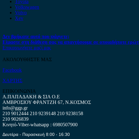
Toyota
Volkswagen
Volvo
Xev
Δεν βρήκατε αυτό που ψάχνετε;
Είμαστε στη διάθεση σας να απαντήσουμε σε οποιαδήποτε ερώτ
Επικοινωνήστε μαζί μας
ΑΚΟΛΟΥΘΗΣΤΕ ΜΑΣ
Facebook
ΧΑΡΤΗΣ
ΕΠΙΚΟΙΝΩΝΙΑ
Α.ΠΑΠΑΔΑΚΗ & ΣΙΑ Ο.Ε
ΑΜΒΡΟΣΙΟΥ ΦΡΑΝΤΖΗ 67, Ν.ΚΟΣΜΟΣ
info@ggp.gr
210 9012444
210 9239148
210 9238158
210 9026839
Κινητό-Viber-whatsapp : 6980507900
Δευτέρα - Παρασκευή 8:00 - 16:30