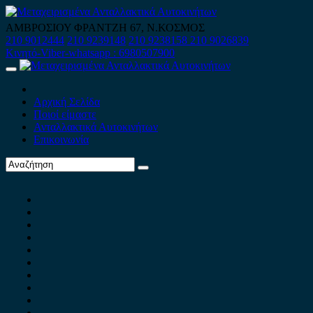
Skip
to
ΑΜΒΡΟΣΙΟΥ ΦΡΑΝΤΖΗ 67, Ν.ΚΟΣΜΟΣ
content
210 9012444
210 9239148
210 9238158
210 9026839
Κινητό-Viber-whatsapp : 6980507900
Primary
Menu
Αρχική Σελίδα
Ποιοί είμαστε
Ανταλλακτικά Αυτοκινήτων
Επικοινωνία