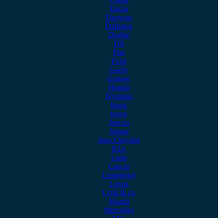
Dacia
Daewoo
Daihatsu
Dodge
DS
Fiat
Ford
Geely
Gonow
Honda
Hyundai
Isuzu
iveco
Jaecoo
Jaguar
Jeep Chrysler
KIA
Lada
Lancia
Leapmotor
Lexus
Lynk & co
Mazda
Mercedes