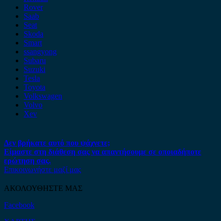
Rover
Saab
Seat
Skoda
Smart
ssangyong
Subaru
Suzuki
Tesla
Toyota
Volkswagen
Volvo
Xev
Δεν βρήκατε αυτό που ψάχνετε;
Είμαστε στη διάθεση σας να απαντήσουμε σε οποιαδήποτε
ερώτηση σας.
Επικοινωνήστε μαζί μας
ΑΚΟΛΟΥΘΗΣΤΕ ΜΑΣ
Facebook