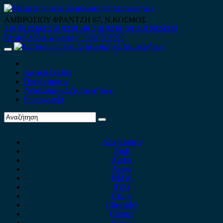
Skip
to
ΑΜΒΡΟΣΙΟΥ ΦΡΑΝΤΖΗ 67, Ν.ΚΟΣΜΟΣ
content
210 9012444
210 9239148
210 9238158
210 9026839
Κινητό-Viber-whatsapp : 6980507900
Primary
Menu
Αρχική Σελίδα
Ποιοί είμαστε
Ανταλλακτικά Αυτοκινήτων
Επικοινωνία
Alfa Romeo
Audi
Austin
Acura
BMW
BYD
Chery
Chevrolet
Citroen
Cupra