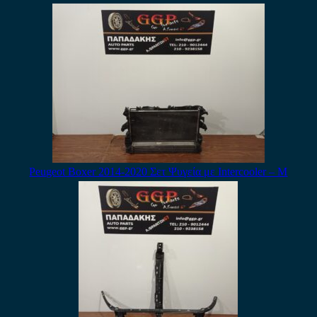
Peugeot Boxer 2014-2020 Σετ Ψυγεία με Intercooler – Μ