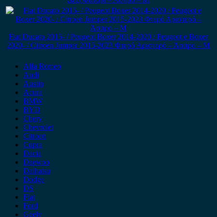
Fiat Ducato 2015- / Peugeot Boxer 2014-2020 / Peugeot e Boxer
2020- / Citroen Jumper 2015-2023 Φτερό Αριστερό – Άσπρο – Μ
Alfa Romeo
Audi
Austin
Acura
BMW
BYD
Chery
Chevrolet
Citroen
Cupra
Dacia
Daewoo
Daihatsu
Dodge
DS
Fiat
Ford
Geely