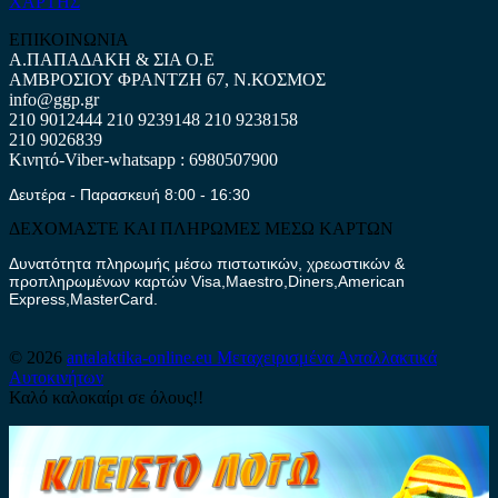
ΧΑΡΤΗΣ
ΕΠΙΚΟΙΝΩΝΙΑ
Α.ΠΑΠΑΔΑΚΗ & ΣΙΑ Ο.Ε
ΑΜΒΡΟΣΙΟΥ ΦΡΑΝΤΖΗ 67, Ν.ΚΟΣΜΟΣ
info@ggp.gr
210 9012444
210 9239148
210 9238158
210 9026839
Κινητό-Viber-whatsapp : 6980507900
Δευτέρα - Παρασκευή 8:00 - 16:30
ΔΕΧΟΜΑΣΤΕ ΚΑΙ ΠΛΗΡΩΜΕΣ ΜΕΣΩ ΚΑΡΤΩΝ
Δυνατότητα πληρωμής μέσω πιστωτικών, χρεωστικών &
προπληρωμένων καρτών Visa,Maestro,Diners,American
Express,MasterCard.
© 2026
antalaktika-online.eu
Μεταχειρισμένα Ανταλλακτικά
Αυτοκινήτων
Καλό καλοκαίρι σε όλους!!