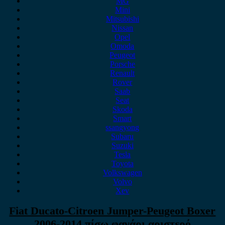
MG
Mini
Mitsubishi
Nissan
Opel
Omoda
Peugeot
Porsche
Renault
Rover
Saab
Seat
Skoda
Smart
ssangyong
Subaru
Suzuki
Tesla
Toyota
Volkswagen
Volvo
Xev
Fiat Ducato-Citroen Jumper-Peugeot Boxer
2006-2014 πίσω φανάρι αριστερό