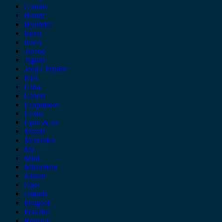
Gonow
Honda
Hyundai
Isuzu
iveco
Jaecoo
Jaguar
Jeep Chrysler
KIA
Lada
Lancia
Leapmotor
Lexus
Lynk & co
Mazda
Mercedes
MG
Mini
Mitsubishi
Nissan
Opel
Omoda
Peugeot
Porsche
Renault