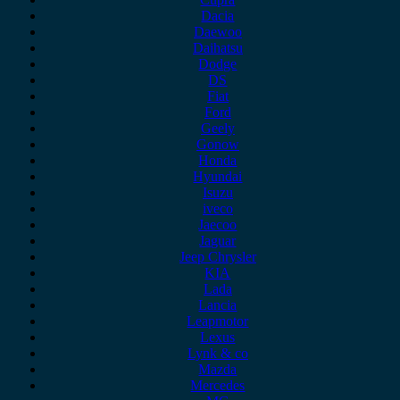
Dacia
Daewoo
Daihatsu
Dodge
DS
Fiat
Ford
Geely
Gonow
Honda
Hyundai
Isuzu
iveco
Jaecoo
Jaguar
Jeep Chrysler
KIA
Lada
Lancia
Leapmotor
Lexus
Lynk & co
Mazda
Mercedes