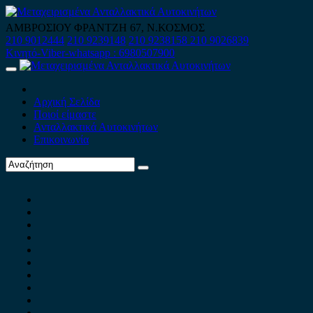
Skip
to
ΑΜΒΡΟΣΙΟΥ ΦΡΑΝΤΖΗ 67, Ν.ΚΟΣΜΟΣ
content
210 9012444
210 9239148
210 9238158
210 9026839
Κινητό-Viber-whatsapp : 6980507900
Primary
Menu
Αρχική Σελίδα
Ποιοί είμαστε
Ανταλλακτικά Αυτοκινήτων
Επικοινωνία