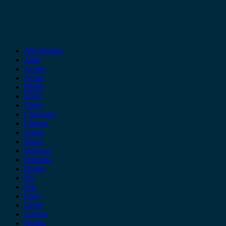
Alfa Romeo
Audi
Austin
Acura
BMW
BYD
Chery
Chevrolet
Citroen
Cupra
Dacia
Daewoo
Daihatsu
Dodge
DS
Fiat
Ford
Geely
Gonow
Honda