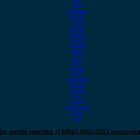
MG
Mini
Mitsubishi
Nissan
Opel
Omoda
Peugeot
Porsche
Renault
Rover
Saab
Seat
Skoda
Smart
ssangyong
Subaru
Suzuki
Tesla
Toyota
Volkswagen
Volvo
Xev
iat panda sporting (100hp) 2003-2012 κρεμαγιέ