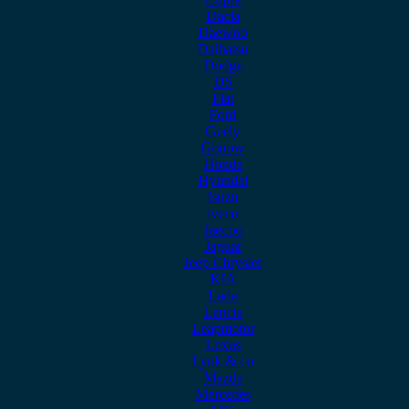
Dacia
Daewoo
Daihatsu
Dodge
DS
Fiat
Ford
Geely
Gonow
Honda
Hyundai
Isuzu
iveco
Jaecoo
Jaguar
Jeep Chrysler
KIA
Lada
Lancia
Leapmotor
Lexus
Lynk & co
Mazda
Mercedes