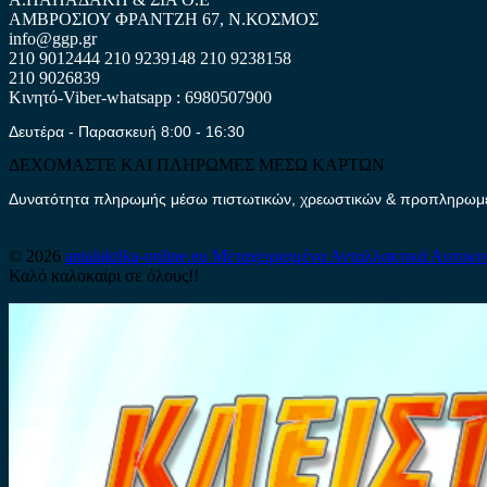
ΑΜΒΡΟΣΙΟΥ ΦΡΑΝΤΖΗ 67, Ν.ΚΟΣΜΟΣ
info@ggp.gr
210 9012444
210 9239148
210 9238158
210 9026839
Κινητό-Viber-whatsapp : 6980507900
Δευτέρα - Παρασκευή 8:00 - 16:30
ΔΕΧΟΜΑΣΤΕ ΚΑΙ ΠΛΗΡΩΜΕΣ ΜΕΣΩ ΚΑΡΤΩΝ
Δυνατότητα πληρωμής μέσω πιστωτικών, χρεωστικών & προπληρωμέν
© 2026
antalaktika-online.eu
Μεταχειρισμένα Ανταλλακτικά Αυτοκι
Καλό καλοκαίρι σε όλους!!