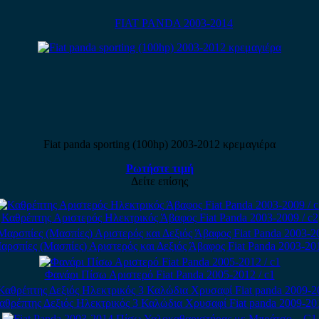
FIAT PANDA 2003-2014
Fiat panda sporting (100hp) 2003-2012 κρεμαγιέρα
Ρωτήστε τιμή
Δείτε επίσης
Καθρέπτης Αριστερός Ηλεκτρικός Άβαφος Fiat Panda 2003-2009 / c2
αρσπίες (Μασπίες) Αριστερός και Δεξιός Άβαφος Fiat Panda 2003-20
Φανάρι Πίσω Αριστερό Fiat Panda 2005-2012 / c1
αθρέπτης Δεξιός Ηλεκτρικός 3 Καλώδια Χρυσαφί Fiat panda 2009-20