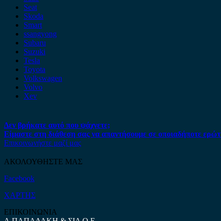
Seat
Skoda
Smart
ssangyong
Subaru
Suzuki
Tesla
Toyota
Volkswagen
Volvo
Xev
Δεν βρήκατε αυτό που ψάχνετε;
Είμαστε στη διάθεση σας να απαντήσουμε σε οποιαδήποτε ερώτ
Επικοινωνήστε μαζί μας
ΑΚΟΛΟΥΘΗΣΤΕ ΜΑΣ
Facebook
ΧΑΡΤΗΣ
ΕΠΙΚΟΙΝΩΝΙΑ
Α.ΠΑΠΑΔΑΚΗ & ΣΙΑ Ο.Ε