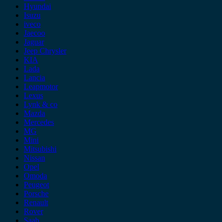
Hyundai
Isuzu
iveco
Jaecoo
Jaguar
Jeep Chrysler
KIA
Lada
Lancia
Leapmotor
Lexus
Lynk & co
Mazda
Mercedes
MG
Mini
Mitsubishi
Nissan
Opel
Omoda
Peugeot
Porsche
Renault
Rover
Saab