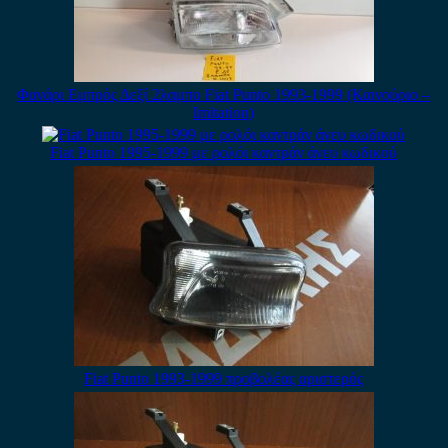
Φανάρι Εμπρός Δεξί 2λαμπο Fiat Punto 1993-1999 (Καινούριο –
Imitation)
Fiat Punto 1995-1999 με ρολόι καντράν άνευ κωδικού
Fiat Punto 1993-1999 προβολέας αριστερός