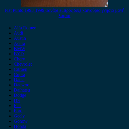
Fiat Punto 1993-1999 φανάρι εμπρός δεξί καινούριο γνήσιο μονή
λάμπα
Alfa Romeo
Audi
Austin
Acura
BMW
BYD
Chery
Chevrolet
Citroen
Cupra
Dacia
Daewoo
Daihatsu
Dodge
DS
Fiat
Ford
Geely
Gonow
Honda