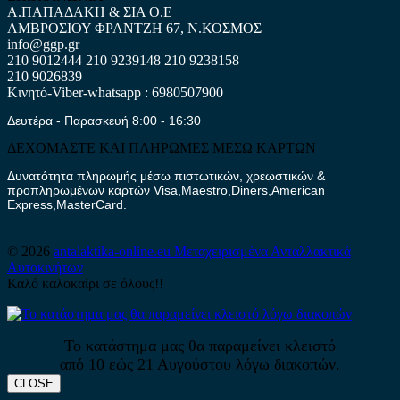
Α.ΠΑΠΑΔΑΚΗ & ΣΙΑ Ο.Ε
ΑΜΒΡΟΣΙΟΥ ΦΡΑΝΤΖΗ 67, Ν.ΚΟΣΜΟΣ
info@ggp.gr
210 9012444
210 9239148
210 9238158
210 9026839
Κινητό-Viber-whatsapp : 6980507900
Δευτέρα - Παρασκευή 8:00 - 16:30
ΔΕΧΟΜΑΣΤΕ ΚΑΙ ΠΛΗΡΩΜΕΣ ΜΕΣΩ ΚΑΡΤΩΝ
Δυνατότητα πληρωμής μέσω πιστωτικών, χρεωστικών &
προπληρωμένων καρτών Visa,Maestro,Diners,American
Express,MasterCard.
© 2026
antalaktika-online.eu
Μεταχειρισμένα Ανταλλακτικά
Αυτοκινήτων
Καλό καλοκαίρι σε όλους!!
Το κατάστημα μας θα παραμείνει κλειστό
από 10 εώς 21 Αυγούστου λόγω διακοπών.
CLOSE