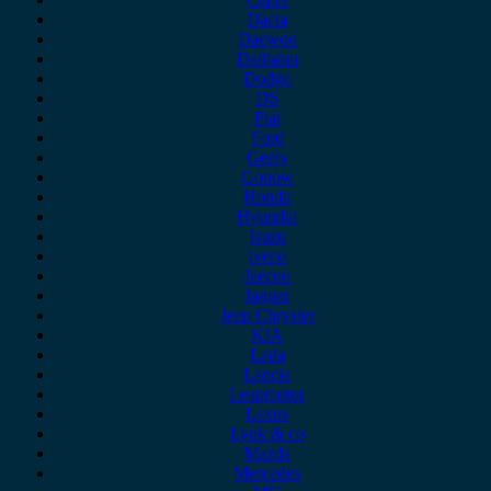
Dacia
Daewoo
Daihatsu
Dodge
DS
Fiat
Ford
Geely
Gonow
Honda
Hyundai
Isuzu
iveco
Jaecoo
Jaguar
Jeep Chrysler
KIA
Lada
Lancia
Leapmotor
Lexus
Lynk & co
Mazda
Mercedes