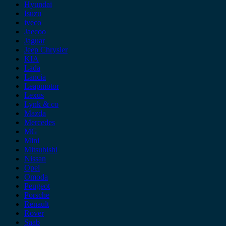
Hyundai
Isuzu
iveco
Jaecoo
Jaguar
Jeep Chrysler
KIA
Lada
Lancia
Leapmotor
Lexus
Lynk & co
Mazda
Mercedes
MG
Mini
Mitsubishi
Nissan
Opel
Omoda
Peugeot
Porsche
Renault
Rover
Saab