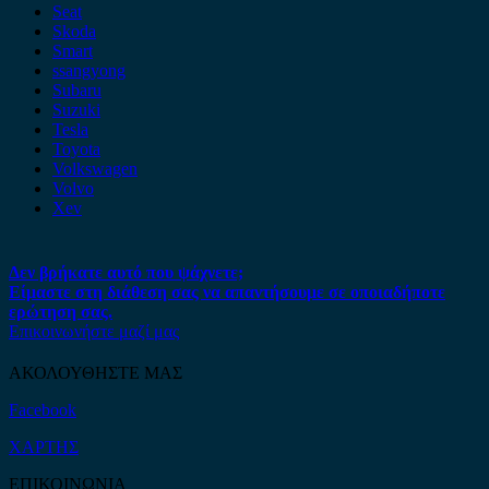
Seat
Skoda
Smart
ssangyong
Subaru
Suzuki
Tesla
Toyota
Volkswagen
Volvo
Xev
Δεν βρήκατε αυτό που ψάχνετε;
Είμαστε στη διάθεση σας να απαντήσουμε σε οποιαδήποτε
ερώτηση σας.
Επικοινωνήστε μαζί μας
ΑΚΟΛΟΥΘΗΣΤΕ ΜΑΣ
Facebook
ΧΑΡΤΗΣ
ΕΠΙΚΟΙΝΩΝΙΑ