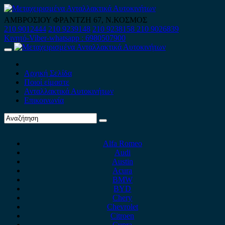
Skip
to
ΑΜΒΡΟΣΙΟΥ ΦΡΑΝΤΖΗ 67, Ν.ΚΟΣΜΟΣ
content
210 9012444
210 9239148
210 9238158
210 9026839
Κινητό-Viber-whatsapp : 6980507900
Primary
Menu
Αρχική Σελίδα
Ποιοί είμαστε
Ανταλλακτικά Αυτοκινήτων
Επικοινωνία
Alfa Romeo
Audi
Austin
Acura
BMW
BYD
Chery
Chevrolet
Citroen
Cupra