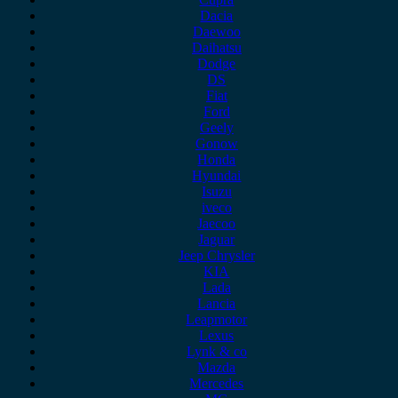
Dacia
Daewoo
Daihatsu
Dodge
DS
Fiat
Ford
Geely
Gonow
Honda
Hyundai
Isuzu
iveco
Jaecoo
Jaguar
Jeep Chrysler
KIA
Lada
Lancia
Leapmotor
Lexus
Lynk & co
Mazda
Mercedes