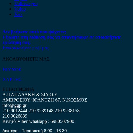
Volkswagen
Volvo
Xev
Δεν βρήκατε αυτό που ψάχνετε;
Είμαστε στη διάθεση σας να απαντήσουμε σε οποιαδήποτε
ερώτηση σας.
Επικοινωνήστε μαζί μας
ΑΚΟΛΟΥΘΗΣΤΕ ΜΑΣ
Facebook
ΧΑΡΤΗΣ
ΕΠΙΚΟΙΝΩΝΙΑ
Α.ΠΑΠΑΔΑΚΗ & ΣΙΑ Ο.Ε
ΑΜΒΡΟΣΙΟΥ ΦΡΑΝΤΖΗ 67, Ν.ΚΟΣΜΟΣ
info@ggp.gr
210 9012444
210 9239148
210 9238158
210 9026839
Κινητό-Viber-whatsapp : 6980507900
Δευτέρα - Παρασκευή 8:00 - 16:30