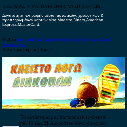
ΔΕΧΟΜΑΣΤΕ ΚΑΙ ΠΛΗΡΩΜΕΣ ΜΕΣΩ ΚΑΡΤΩΝ
Δυνατότητα πληρωμής μέσω πιστωτικών, χρεωστικών &
προπληρωμένων καρτών Visa,Maestro,Diners,American
Express,MasterCard.
© 2026
antalaktika-online.eu
Μεταχειρισμένα Ανταλλακτικά
Αυτοκινήτων
Καλό καλοκαίρι σε όλους!!
Το κατάστημα μας θα παραμείνει κλειστό
από 10 εώς 21 Αυγούστου λόγω διακοπών.