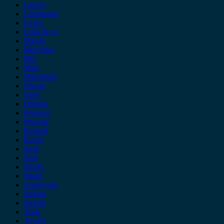
Lancia
Leapmotor
Lexus
Lynk & co
Mazda
Mercedes
MG
Mini
Mitsubishi
Nissan
Opel
Omoda
Peugeot
Porsche
Renault
Rover
Saab
Seat
Skoda
Smart
ssangyong
Subaru
Suzuki
Tesla
Toyota