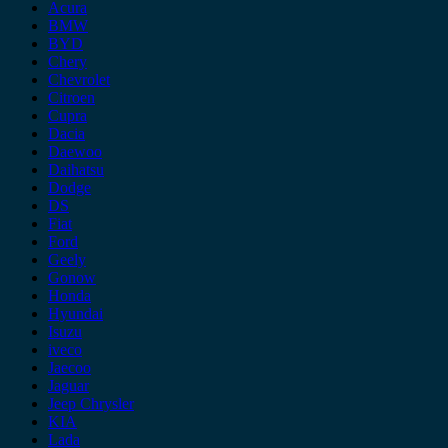
Acura
BMW
BYD
Chery
Chevrolet
Citroen
Cupra
Dacia
Daewoo
Daihatsu
Dodge
DS
Fiat
Ford
Geely
Gonow
Honda
Hyundai
Isuzu
iveco
Jaecoo
Jaguar
Jeep Chrysler
KIA
Lada