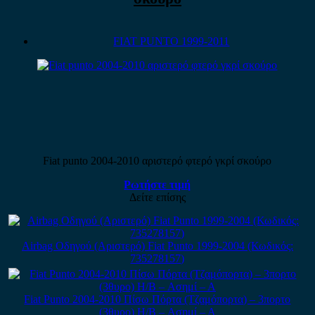
FIAT PUNTO 1999-2011
Fiat punto 2004-2010 αριστερό φτερό γκρί σκούρο
Ρωτήστε τιμή
Δείτε επίσης
Airbag Οδηγού (Αριστερό) Fiat Punto 1999-2004 (Κωδικός:
735278157)
Fiat Punto 2004-2010 Πίσω Πόρτα (Τζαμόπορτα) – 3πορτο
(3θυρο) H/B – Ασημί – Α