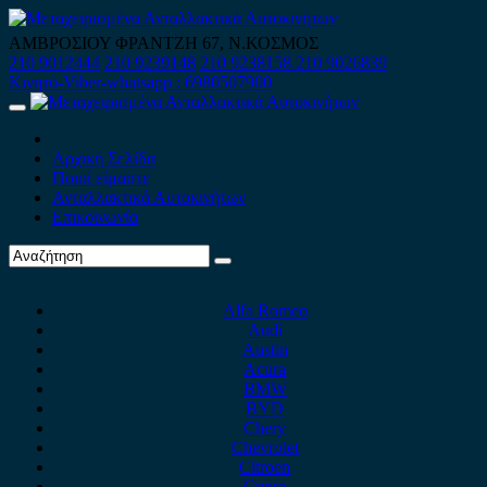
Skip
to
ΑΜΒΡΟΣΙΟΥ ΦΡΑΝΤΖΗ 67, Ν.ΚΟΣΜΟΣ
content
210 9012444
210 9239148
210 9238158
210 9026839
Κινητό-Viber-whatsapp : 6980507900
Primary
Menu
Αρχική Σελίδα
Ποιοί είμαστε
Ανταλλακτικά Αυτοκινήτων
Επικοινωνία
Alfa Romeo
Audi
Austin
Acura
BMW
BYD
Chery
Chevrolet
Citroen
Cupra