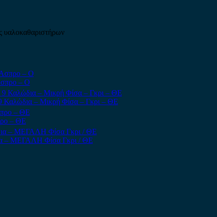
ς υαλοκαθαριστήρων
Άσπρο – Ο
9 Καλώδια – Μικρή Φίσα – Γκρι – ΘΕ
προ – ΘΕ
ια – ΜΕΓΑΛΗ Φίσα Γκρι / ΘΕ