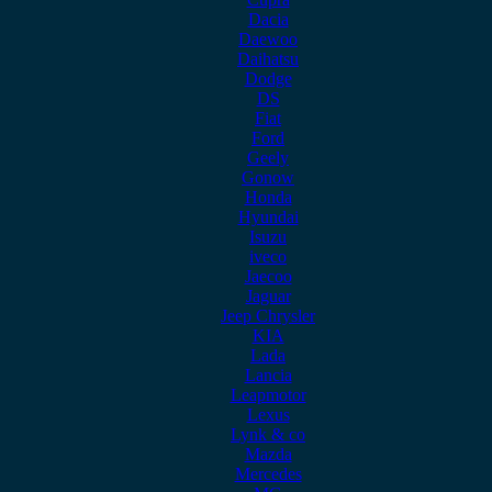
Dacia
Daewoo
Daihatsu
Dodge
DS
Fiat
Ford
Geely
Gonow
Honda
Hyundai
Isuzu
iveco
Jaecoo
Jaguar
Jeep Chrysler
KIA
Lada
Lancia
Leapmotor
Lexus
Lynk & co
Mazda
Mercedes