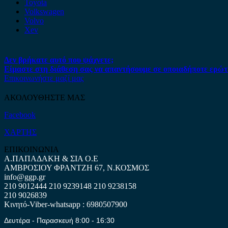
Toyota
Volkswagen
Volvo
Xev
Δεν βρήκατε αυτό που ψάχνετε;
Είμαστε στη διάθεση σας να απαντήσουμε σε οποιαδήποτε ερώτ
Επικοινωνήστε μαζί μας
ΑΚΟΛΟΥΘΗΣΤΕ ΜΑΣ
Facebook
ΧΑΡΤΗΣ
ΕΠΙΚΟΙΝΩΝΙΑ
Α.ΠΑΠΑΔΑΚΗ & ΣΙΑ Ο.Ε
ΑΜΒΡΟΣΙΟΥ ΦΡΑΝΤΖΗ 67, Ν.ΚΟΣΜΟΣ
info@ggp.gr
210 9012444
210 9239148
210 9238158
210 9026839
Κινητό-Viber-whatsapp : 6980507900
Δευτέρα - Παρασκευή 8:00 - 16:30