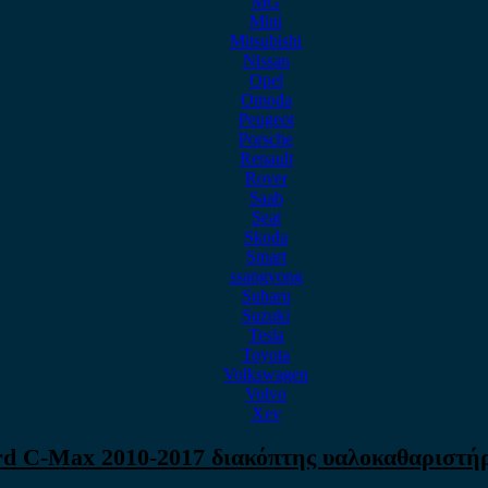
MG
Mini
Mitsubishi
Nissan
Opel
Omoda
Peugeot
Porsche
Renault
Rover
Saab
Seat
Skoda
Smart
ssangyong
Subaru
Suzuki
Tesla
Toyota
Volkswagen
Volvo
Xev
rd C-Max 2010-2017 διακόπτης υαλοκαθαριστή