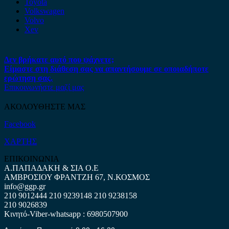
Toyota
Volkswagen
Volvo
Xev
Δεν βρήκατε αυτό που ψάχνετε;
Είμαστε στη διάθεση σας να απαντήσουμε σε οποιαδήποτε
ερώτηση σας.
Επικοινωνήστε μαζί μας
ΑΚΟΛΟΥΘΗΣΤΕ ΜΑΣ
Facebook
ΧΑΡΤΗΣ
ΕΠΙΚΟΙΝΩΝΙΑ
Α.ΠΑΠΑΔΑΚΗ & ΣΙΑ Ο.Ε
ΑΜΒΡΟΣΙΟΥ ΦΡΑΝΤΖΗ 67, Ν.ΚΟΣΜΟΣ
info@ggp.gr
210 9012444
210 9239148
210 9238158
210 9026839
Κινητό-Viber-whatsapp : 6980507900