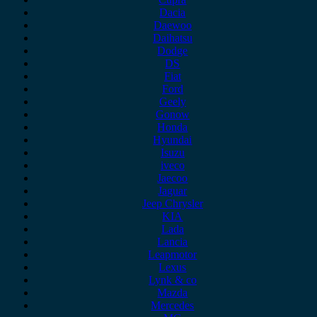
Dacia
Daewoo
Daihatsu
Dodge
DS
Fiat
Ford
Geely
Gonow
Honda
Hyundai
Isuzu
iveco
Jaecoo
Jaguar
Jeep Chrysler
KIA
Lada
Lancia
Leapmotor
Lexus
Lynk & co
Mazda
Mercedes