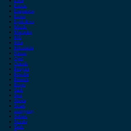
Lada
Lancia
Leapmotor
Lexus
Lynk & co
Mazda
Mercedes
MG
Mini
Mitsubishi
Nissan
Opel
Omoda
Peugeot
Porsche
Renault
Rover
Saab
Seat
Skoda
Smart
ssangyong
Subaru
Suzuki
Tesla