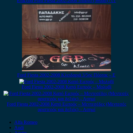
Εταζέρα Ford Fiesta 2002-2008 5πορτο (5θυρο) / c1
Ford Fiesta 2002-2008 Κλειδαριά 3/5ης Πόρτας – Ε
Ford Fiesta 2002-2008 Καπό Εμπρός – Μολυβί
Ford Fiesta 2002-2008 Καπό Εμπρός – Μεντεσέδες (Μεντεσές
αριστερός και δεξιός) – Ασημί
Alfa Romeo
Audi
Austin