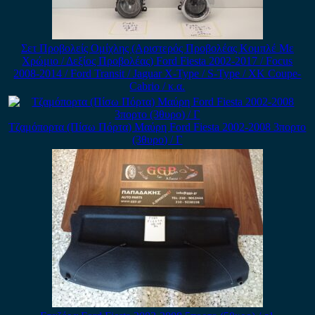
Σετ Προβολείς Ομίχλης (Αριστερός Προβολέας Κομπλέ Με
Χρώμιο / Δεξίος Προβολέας) Ford Fiesta 2002-2017 / Focus
2008-2014 / Ford Transit / Jaguar X-Type / S-Type / XK Coupe-
Cabrio / κ.α.
Τζαμόπορτα (Πίσω Πόρτα) Μαύρη Ford Fiesta 2002-2008 3πορτο
(3θυρο) / Γ