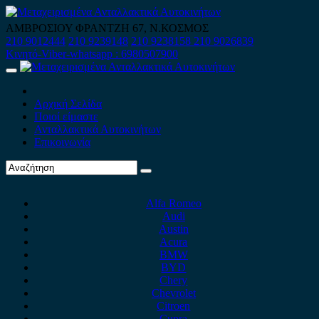
Skip
to
ΑΜΒΡΟΣΙΟΥ ΦΡΑΝΤΖΗ 67, Ν.ΚΟΣΜΟΣ
content
210 9012444
210 9239148
210 9238158
210 9026839
Κινητό-Viber-whatsapp : 6980507900
Primary
Menu
Αρχική Σελίδα
Ποιοί είμαστε
Ανταλλακτικά Αυτοκινήτων
Επικοινωνία
Alfa Romeo
Audi
Austin
Acura
BMW
BYD
Chery
Chevrolet
Citroen
Cupra