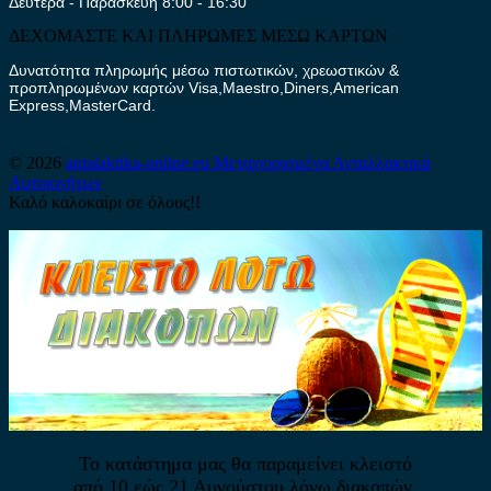
Δευτέρα - Παρασκευή 8:00 - 16:30
ΔΕΧΟΜΑΣΤΕ ΚΑΙ ΠΛΗΡΩΜΕΣ ΜΕΣΩ ΚΑΡΤΩΝ
Δυνατότητα πληρωμής μέσω πιστωτικών, χρεωστικών &
προπληρωμένων καρτών Visa,Maestro,Diners,American
Express,MasterCard.
© 2026
antalaktika-online.eu
Μεταχειρισμένα Ανταλλακτικά
Αυτοκινήτων
Καλό καλοκαίρι σε όλους!!
Το κατάστημα μας θα παραμείνει κλειστό
από 10 εώς 21 Αυγούστου λόγω διακοπών.