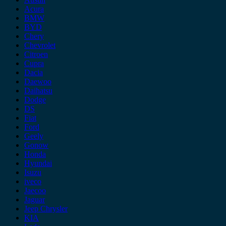
Acura
BMW
BYD
Chery
Chevrolet
Citroen
Cupra
Dacia
Daewoo
Daihatsu
Dodge
DS
Fiat
Ford
Geely
Gonow
Honda
Hyundai
Isuzu
iveco
Jaecoo
Jaguar
Jeep Chrysler
KIA