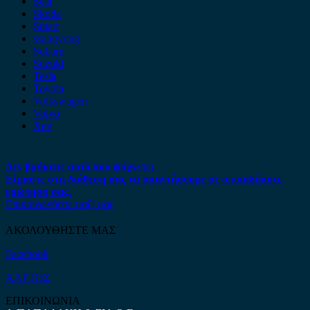
Seat
Skoda
Smart
ssangyong
Subaru
Suzuki
Tesla
Toyota
Volkswagen
Volvo
Xev
Δεν βρήκατε αυτό που ψάχνετε;
Είμαστε στη διάθεση σας να απαντήσουμε σε οποιαδήποτε
ερώτηση σας.
Επικοινωνήστε μαζί μας
ΑΚΟΛΟΥΘΗΣΤΕ ΜΑΣ
Facebook
ΧΑΡΤΗΣ
ΕΠΙΚΟΙΝΩΝΙΑ