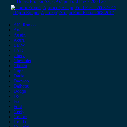
Πόρτα Εμπρός Δεξιά Άσπρη Ford Fiesta 2008-2017
Πόρτα Εμπρός Αριστερή Άσπρη Ford Fiesta 2008-2017
Alfa Romeo
Audi
Austin
Acura
BMW
BYD
Chery
Chevrolet
Citroen
Cupra
Dacia
Daewoo
Daihatsu
Dodge
DS
Fiat
Ford
Geely
Gonow
Honda
Hyundai