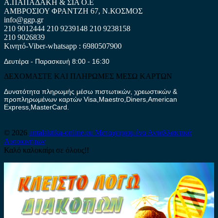
Α.ΠΑΠΑΔΑΚΗ & ΣΙΑ Ο.Ε
ΑΜΒΡΟΣΙΟΥ ΦΡΑΝΤΖΗ 67, Ν.ΚΟΣΜΟΣ
info@ggp.gr
210 9012444
210 9239148
210 9238158
210 9026839
Κινητό-Viber-whatsapp : 6980507900
Δευτέρα - Παρασκευή 8:00 - 16:30
ΔΕΧΟΜΑΣΤΕ ΚΑΙ ΠΛΗΡΩΜΕΣ ΜΕΣΩ ΚΑΡΤΩΝ
Δυνατότητα πληρωμής μέσω πιστωτικών, χρεωστικών &
προπληρωμένων καρτών Visa,Maestro,Diners,American
Express,MasterCard.
© 2026
antalaktika-online.eu
Μεταχειρισμένα Ανταλλακτικά
Αυτοκινήτων
Καλό καλοκαίρι σε όλους!!