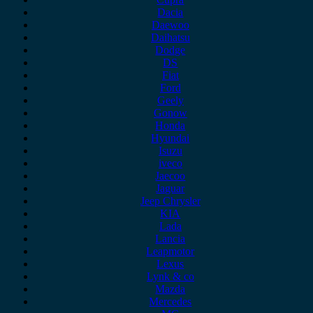
Dacia
Daewoo
Daihatsu
Dodge
DS
Fiat
Ford
Geely
Gonow
Honda
Hyundai
Isuzu
iveco
Jaecoo
Jaguar
Jeep Chrysler
KIA
Lada
Lancia
Leapmotor
Lexus
Lynk & co
Mazda
Mercedes