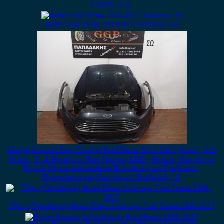
Cabrio / κ.α.
Καπό Ford Fiesta 2013-2017 Κόκκινο / Θ
Μούρη Κομπλέ Γκρι Σκούρο Ford Fiesta 2013-2017 (Καπό , Α/Δ
Φτερό , E. Δ Φανάρι με Φως Ημέρας LED , Μετόπη Κομπλέ με
Ψυγείο Νερού Aircondition Βεντιλατέρ και Τραβέρσα ,
Προφυλακτήρας Κομπλέ με Προβολείς / Θ
Τζάμι (Παράθυρο) Φυμέ Πίσω Αριστερό Ford Fiesta 2008-2017