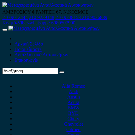
Skip
to
ΑΜΒΡΟΣΙΟΥ ΦΡΑΝΤΖΗ 67, Ν.ΚΟΣΜΟΣ
content
210 9012444
210 9239148
210 9238158
210 9026839
Κινητό-Viber-whatsapp : 6980507900
Primary
Menu
Αρχική Σελίδα
Ποιοί είμαστε
Ανταλλακτικά Αυτοκινήτων
Επικοινωνία
Alfa Romeo
Audi
Austin
Acura
BMW
BYD
Chery
Chevrolet
Citroen
Cupra