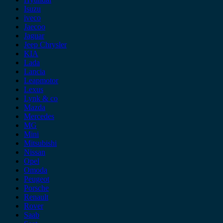
Isuzu
iveco
Jaecoo
Jaguar
Jeep Chrysler
KIA
Lada
Lancia
Leapmotor
Lexus
Lynk & co
Mazda
Mercedes
MG
Mini
Mitsubishi
Nissan
Opel
Omoda
Peugeot
Porsche
Renault
Rover
Saab