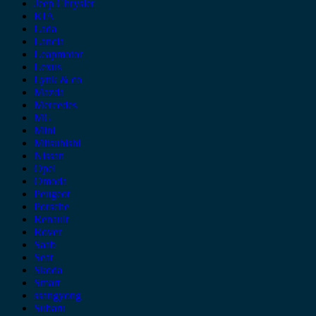
Jeep Chrysler
KIA
Lada
Lancia
Leapmotor
Lexus
Lynk & co
Mazda
Mercedes
MG
Mini
Mitsubishi
Nissan
Opel
Omoda
Peugeot
Porsche
Renault
Rover
Saab
Seat
Skoda
Smart
ssangyong
Subaru