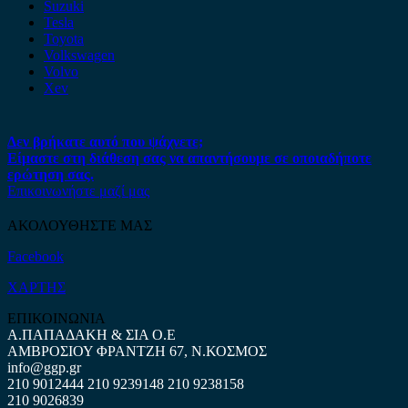
Suzuki
Tesla
Toyota
Volkswagen
Volvo
Xev
Δεν βρήκατε αυτό που ψάχνετε;
Είμαστε στη διάθεση σας να απαντήσουμε σε οποιαδήποτε
ερώτηση σας.
Επικοινωνήστε μαζί μας
ΑΚΟΛΟΥΘΗΣΤΕ ΜΑΣ
Facebook
ΧΑΡΤΗΣ
ΕΠΙΚΟΙΝΩΝΙΑ
Α.ΠΑΠΑΔΑΚΗ & ΣΙΑ Ο.Ε
ΑΜΒΡΟΣΙΟΥ ΦΡΑΝΤΖΗ 67, Ν.ΚΟΣΜΟΣ
info@ggp.gr
210 9012444
210 9239148
210 9238158
210 9026839