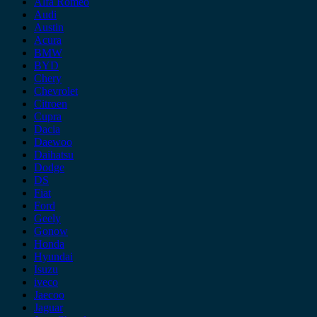
Alfa Romeo
Audi
Austin
Acura
BMW
BYD
Chery
Chevrolet
Citroen
Cupra
Dacia
Daewoo
Daihatsu
Dodge
DS
Fiat
Ford
Geely
Gonow
Honda
Hyundai
Isuzu
iveco
Jaecoo
Jaguar