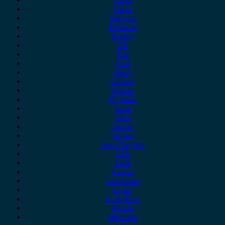
Dacia
Daewoo
Daihatsu
Dodge
DS
Fiat
Ford
Geely
Gonow
Honda
Hyundai
Isuzu
iveco
Jaecoo
Jaguar
Jeep Chrysler
KIA
Lada
Lancia
Leapmotor
Lexus
Lynk & co
Mazda
Mercedes