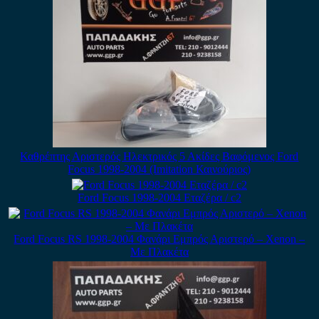
Καθρέπτης Αριστερός Ηλεκτρικός 5 Ακίδες Βαφόμενος Ford
Focus 1998-2004 (Imitation Καινούριος)
Ford Focus 1998-2004 Εταζέρα / c2
Ford Focus RS 1998-2004 Φανάρι Εμπρός Αριστερό – Xenon –
Με Πλακέτα