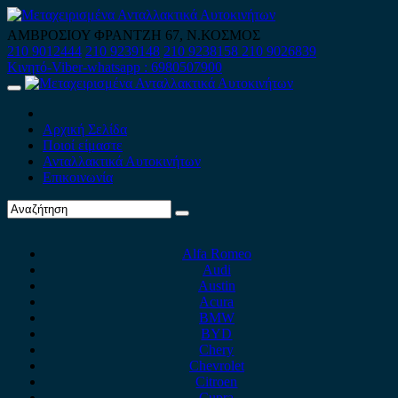
Skip
to
ΑΜΒΡΟΣΙΟΥ ΦΡΑΝΤΖΗ 67, Ν.ΚΟΣΜΟΣ
content
210 9012444
210 9239148
210 9238158
210 9026839
Κινητό-Viber-whatsapp : 6980507900
Primary
Menu
Αρχική Σελίδα
Ποιοί είμαστε
Ανταλλακτικά Αυτοκινήτων
Επικοινωνία
Alfa Romeo
Audi
Austin
Acura
BMW
BYD
Chery
Chevrolet
Citroen
Cupra