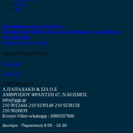
Volvo
Xev
Δεν βρήκατε αυτό που ψάχνετε;
Είμαστε στη διάθεση σας να απαντήσουμε σε οποιαδήποτε
ερώτηση σας.
Επικοινωνήστε μαζί μας
ΑΚΟΛΟΥΘΗΣΤΕ ΜΑΣ
Facebook
ΧΑΡΤΗΣ
ΕΠΙΚΟΙΝΩΝΙΑ
Α.ΠΑΠΑΔΑΚΗ & ΣΙΑ Ο.Ε
ΑΜΒΡΟΣΙΟΥ ΦΡΑΝΤΖΗ 67, Ν.ΚΟΣΜΟΣ
info@ggp.gr
210 9012444
210 9239148
210 9238158
210 9026839
Κινητό-Viber-whatsapp : 6980507900
Δευτέρα - Παρασκευή 8:00 - 16:30