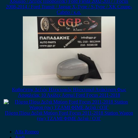
Χρώμιο / Δεξίος Προβολέας) Ford Fiesta 2002-2017 / Focus
2008-2014 / Ford Transit / Jaguar X-Type / S-Type / XK Coupe-
Cabrio / κ.α.
Καθρέπτης Δεξιός Ηλεκτρικός Ηλεκτρική Ανάκληση Φως
Ασφαλείας 10 Ακίδες Ασημί Ford Focus 2011-2018
Πόρτα Πίσω Δεξιά Μαύρη Ford Focus 2011-2018 Station Wagon
(sw) ΤΖΑΜΙ ΦΙΜΕ Δεξιά / Ο3Γ
Alfa Romeo
Audi