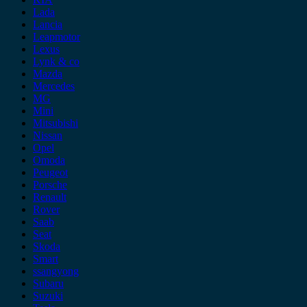
Lada
Lancia
Leapmotor
Lexus
Lynk & co
Mazda
Mercedes
MG
Mini
Mitsubishi
Nissan
Opel
Omoda
Peugeot
Porsche
Renault
Rover
Saab
Seat
Skoda
Smart
ssangyong
Subaru
Suzuki