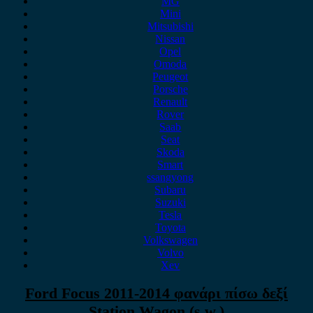
MG
Mini
Mitsubishi
Nissan
Opel
Omoda
Peugeot
Porsche
Renault
Rover
Saab
Seat
Skoda
Smart
ssangyong
Subaru
Suzuki
Tesla
Toyota
Volkswagen
Volvo
Xev
Ford Focus 2011-2014 φανάρι πίσω δεξί
Station Wagon (s.w.)