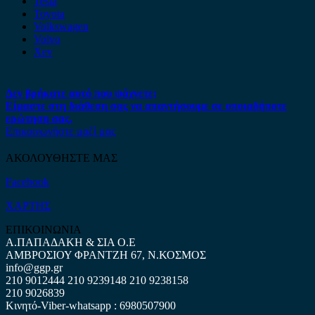
Tesla
Toyota
Volkswagen
Volvo
Xev
Δεν βρήκατε αυτό που ψάχνετε;
Είμαστε στη διάθεση σας να απαντήσουμε σε οποιαδήποτε
ερώτηση σας.
Επικοινωνήστε μαζί μας
ΑΚΟΛΟΥΘΗΣΤΕ ΜΑΣ
Facebook
ΧΑΡΤΗΣ
ΕΠΙΚΟΙΝΩΝΙΑ
Α.ΠΑΠΑΔΑΚΗ & ΣΙΑ Ο.Ε
ΑΜΒΡΟΣΙΟΥ ΦΡΑΝΤΖΗ 67, Ν.ΚΟΣΜΟΣ
info@ggp.gr
210 9012444
210 9239148
210 9238158
210 9026839
Κινητό-Viber-whatsapp : 6980507900