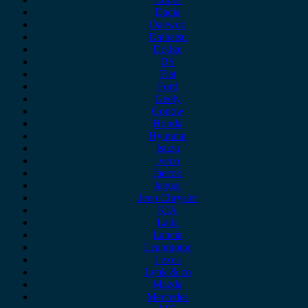
Dacia
Daewoo
Daihatsu
Dodge
DS
Fiat
Ford
Geely
Gonow
Honda
Hyundai
Isuzu
iveco
Jaecoo
Jaguar
Jeep Chrysler
KIA
Lada
Lancia
Leapmotor
Lexus
Lynk & co
Mazda
Mercedes