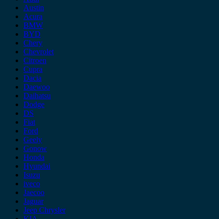
Austin
Acura
BMW
BYD
Chery
Chevrolet
Citroen
Cupra
Dacia
Daewoo
Daihatsu
Dodge
DS
Fiat
Ford
Geely
Gonow
Honda
Hyundai
Isuzu
iveco
Jaecoo
Jaguar
Jeep Chrysler
KIA