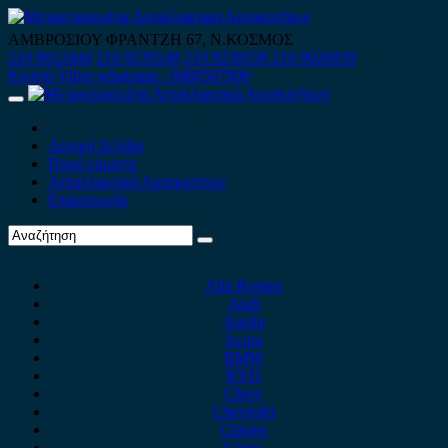
Skip
to
ΑΜΒΡΟΣΙΟΥ ΦΡΑΝΤΖΗ 67, Ν.ΚΟΣΜΟΣ
content
210 9012444
210 9239148
210 9238158
210 9026839
Κινητό-Viber-whatsapp : 6980507900
Primary
Menu
Αρχική Σελίδα
Ποιοί είμαστε
Ανταλλακτικά Αυτοκινήτων
Επικοινωνία
Alfa Romeo
Audi
Austin
Acura
BMW
BYD
Chery
Chevrolet
Citroen
Cupra