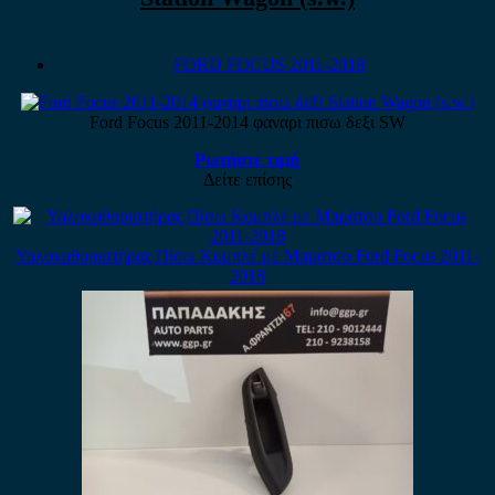
FORD FOCUS 2011-2018
Ford Focus 2011-2014 φαναρι πισω δεξι SW
Ρωτήστε τιμή
Δείτε επίσης
Υαλοκαθαριστήρας Πίσω Κομπλέ με Μπράτσο Ford Focus 2011-
2018