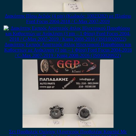
Διακόπτης Πίσω Δεξιός (4 pin) (Κωδικός: 10023282) με Πλαίσιο
Ford Focus 2004-2018 / C-Max 2007-2019
Διακόπτης Εμπρός Αριστερός 4πλος Ηλεκτρικού Παραθύρου και
Καθρεπτών με Ανάκληση (3 pin – 1 Φίσα) Ford Focus 2004-2018
/ C-Max 2007-2019 / Kuga 2008-2016 (3S010020922)
Σετ Προβολείς Ομίχλης (Αριστερός Προβολέας Κομπλέ Με