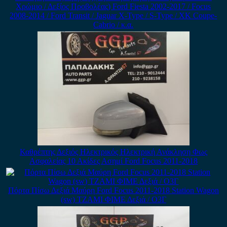
Χρώμιο / Δεξίος Προβολέας) Ford Fiesta 2002-2017 / Focus
2008-2014 / Ford Transit / Jaguar X-Type / S-Type / XK Coupe-
Cabrio / κ.α.
Καθρέπτης Δεξιός Ηλεκτρικός Ηλεκτρική Ανάκληση Φως
Ασφαλείας 10 Ακίδες Ασημί Ford Focus 2011-2018
Πόρτα Πίσω Δεξιά Μαύρη Ford Focus 2011-2018 Station Wagon
(sw) ΤΖΑΜΙ ΦΙΜΕ Δεξιά / Ο3Γ