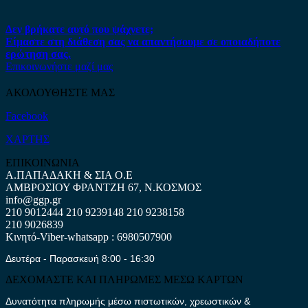
Δεν βρήκατε αυτό που ψάχνετε;
Είμαστε στη διάθεση σας να απαντήσουμε σε οποιαδήποτε
ερώτηση σας.
Επικοινωνήστε μαζί μας
ΑΚΟΛΟΥΘΗΣΤΕ ΜΑΣ
Facebook
ΧΑΡΤΗΣ
ΕΠΙΚΟΙΝΩΝΙΑ
Α.ΠΑΠΑΔΑΚΗ & ΣΙΑ Ο.Ε
ΑΜΒΡΟΣΙΟΥ ΦΡΑΝΤΖΗ 67, Ν.ΚΟΣΜΟΣ
info@ggp.gr
210 9012444
210 9239148
210 9238158
210 9026839
Κινητό-Viber-whatsapp : 6980507900
Δευτέρα - Παρασκευή 8:00 - 16:30
ΔΕΧΟΜΑΣΤΕ ΚΑΙ ΠΛΗΡΩΜΕΣ ΜΕΣΩ ΚΑΡΤΩΝ
Δυνατότητα πληρωμής μέσω πιστωτικών, χρεωστικών &