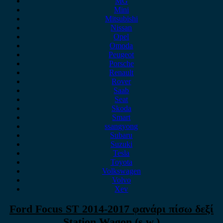
MG
Mini
Mitsubishi
Nissan
Opel
Omoda
Peugeot
Porsche
Renault
Rover
Saab
Seat
Skoda
Smart
ssangyong
Subaru
Suzuki
Tesla
Toyota
Volkswagen
Volvo
Xev
Ford Focus ST 2014-2017 φανάρι πίσω δεξί
Station Wagon (s.w.)