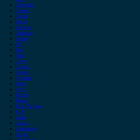
Chevrolet
Citroen
Cupra
Dacia
Daewoo
Daihatsu
Dodge
DS
Fiat
Ford
Geely
Gonow
Honda
Hyundai
Isuzu
iveco
Jaecoo
Jaguar
Jeep Chrysler
KIA
Lada
Lancia
Leapmotor
Lexus
Lynk & co