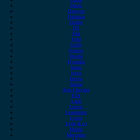
Dacia
Daewoo
Daihatsu
Dodge
DS
Fiat
Ford
Geely
Gonow
Honda
Hyundai
Isuzu
iveco
Jaecoo
Jaguar
Jeep Chrysler
KIA
Lada
Lancia
Leapmotor
Lexus
Lynk & co
Mazda
Mercedes