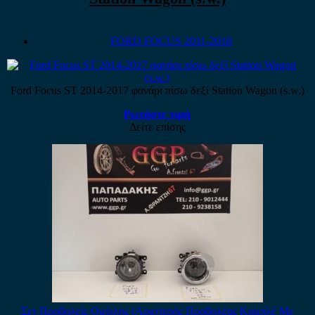
FORD FOCUS 2011-2018
Ford Focus ST 2014-2017 φανάρι πίσω δεξί Station Wagon (s.w.)
Ρωτήστε τιμή
Δείτε επίσης
Σετ Προβολείς Ομίχλης (Αριστερός Προβολέας Κομπλέ Με