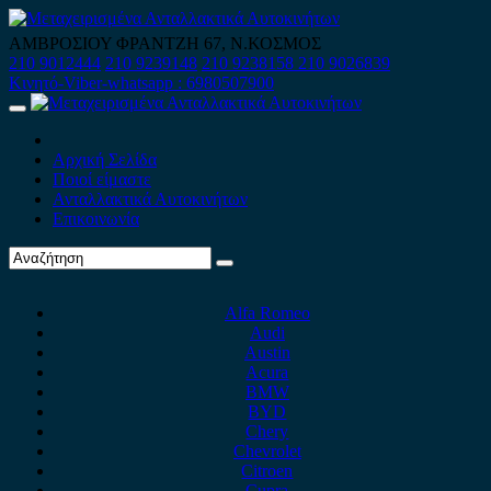
Skip
to
ΑΜΒΡΟΣΙΟΥ ΦΡΑΝΤΖΗ 67, Ν.ΚΟΣΜΟΣ
content
210 9012444
210 9239148
210 9238158
210 9026839
Κινητό-Viber-whatsapp : 6980507900
Primary
Menu
Αρχική Σελίδα
Ποιοί είμαστε
Ανταλλακτικά Αυτοκινήτων
Επικοινωνία
Alfa Romeo
Audi
Austin
Acura
BMW
BYD
Chery
Chevrolet
Citroen
Cupra