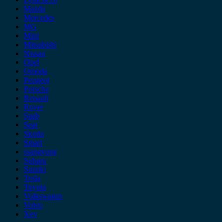
Mazda
Mercedes
MG
Mini
Mitsubishi
Nissan
Opel
Omoda
Peugeot
Porsche
Renault
Rover
Saab
Seat
Skoda
Smart
ssangyong
Subaru
Suzuki
Tesla
Toyota
Volkswagen
Volvo
Xev