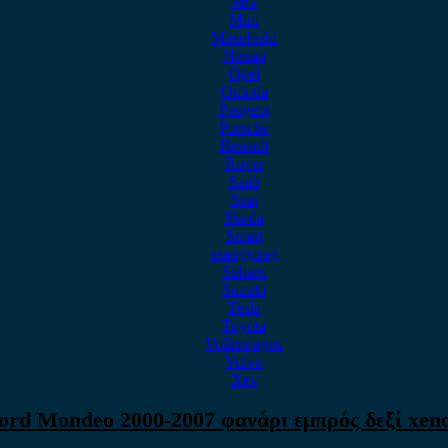
MG
Mini
Mitsubishi
Nissan
Opel
Omoda
Peugeot
Porsche
Renault
Rover
Saab
Seat
Skoda
Smart
ssangyong
Subaru
Suzuki
Tesla
Toyota
Volkswagen
Volvo
Xev
ord Mondeo 2000-2007 φανάρι εμπρός δεξί xen