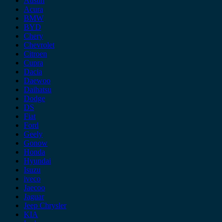
Austin
Acura
BMW
BYD
Chery
Chevrolet
Citroen
Cupra
Dacia
Daewoo
Daihatsu
Dodge
DS
Fiat
Ford
Geely
Gonow
Honda
Hyundai
Isuzu
iveco
Jaecoo
Jaguar
Jeep Chrysler
KIA