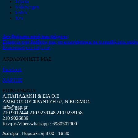
Toyota
Volkswagen
Volvo
Xev
Δεν βρήκατε αυτό που ψάχνετε;
Είμαστε στη διάθεση σας να απαντήσουμε σε οποιαδήποτε ερώτ
Επικοινωνήστε μαζί μας
ΑΚΟΛΟΥΘΗΣΤΕ ΜΑΣ
Facebook
ΧΑΡΤΗΣ
ΕΠΙΚΟΙΝΩΝΙΑ
Α.ΠΑΠΑΔΑΚΗ & ΣΙΑ Ο.Ε
ΑΜΒΡΟΣΙΟΥ ΦΡΑΝΤΖΗ 67, Ν.ΚΟΣΜΟΣ
info@ggp.gr
210 9012444
210 9239148
210 9238158
210 9026839
Κινητό-Viber-whatsapp : 6980507900
Δευτέρα - Παρασκευή 8:00 - 16:30