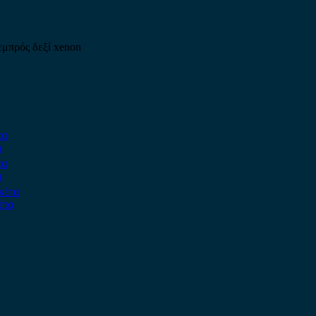
μπρός δεξί xenon
α
α
έτα