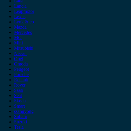
Lada
Lancia
Leapmotor
Lexus
Lynk & co
Mazda
Mercedes
MG
Mini
Mitsubishi
Nissan
Opel
Omoda
Peugeot
Porsche
Renault
Rover
Saab
Seat
Skoda
Smart
ssangyong
Subaru
Suzuki
Tesla