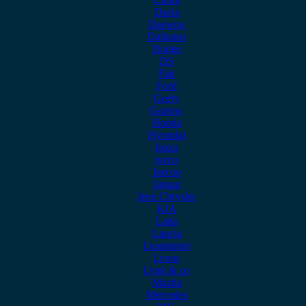
Dacia
Daewoo
Daihatsu
Dodge
DS
Fiat
Ford
Geely
Gonow
Honda
Hyundai
Isuzu
iveco
Jaecoo
Jaguar
Jeep Chrysler
KIA
Lada
Lancia
Leapmotor
Lexus
Lynk & co
Mazda
Mercedes