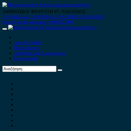
Skip
to
ΑΜΒΡΟΣΙΟΥ ΦΡΑΝΤΖΗ 67, Ν.ΚΟΣΜΟΣ
content
210 9012444
210 9239148
210 9238158
210 9026839
Κινητό-Viber-whatsapp : 6980507900
Primary
Menu
Αρχική Σελίδα
Ποιοί είμαστε
Ανταλλακτικά Αυτοκινήτων
Επικοινωνία