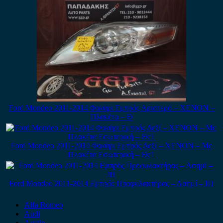
Ford Mondeo 2011-2014 Φανάρι Εμπρός Αριστερό – XENON –
Πλακέτα – Θ
Ford Mondeo 2011-2014 Φανάρι Εμπρός Δεξί – XENON – Με
Πλακέτα Εσωτερική – Θc1
Ford Mondeo 2011-2014 Εμπρός Προφυλακτήρας – Ασημί – ΙΠ
Alfa Romeo
Audi
Austin