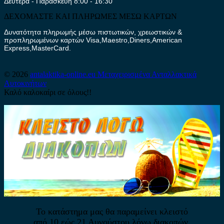
Δευτέρα - Παρασκευή 8:00 - 16:30
ΔΕΧΟΜΑΣΤΕ ΚΑΙ ΠΛΗΡΩΜΕΣ ΜΕΣΩ ΚΑΡΤΩΝ
Δυνατότητα πληρωμής μέσω πιστωτικών, χρεωστικών &
προπληρωμένων καρτών Visa,Maestro,Diners,American
Express,MasterCard.
© 2026
antalaktika-online.eu
Μεταχειρισμένα Ανταλλακτικά
Αυτοκινήτων
Καλό καλοκαίρι σε όλους!!
Το κατάστημα μας θα παραμείνει κλειστό
από 10 εώς 21 Αυγούστου λόγω διακοπών.