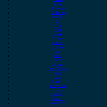
Dacia
Daewoo
Daihatsu
Dodge
DS
Fiat
Ford
Geely
Gonow
Honda
Hyundai
Isuzu
iveco
Jaecoo
Jaguar
Jeep Chrysler
KIA
Lada
Lancia
Leapmotor
Lexus
Lynk & co
Mazda
Mercedes