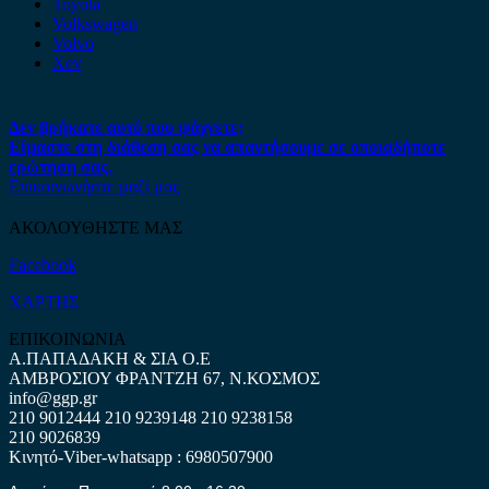
Toyota
Volkswagen
Volvo
Xev
Δεν βρήκατε αυτό που ψάχνετε;
Είμαστε στη διάθεση σας να απαντήσουμε σε οποιαδήποτε
ερώτηση σας.
Επικοινωνήστε μαζί μας
ΑΚΟΛΟΥΘΗΣΤΕ ΜΑΣ
Facebook
ΧΑΡΤΗΣ
ΕΠΙΚΟΙΝΩΝΙΑ
Α.ΠΑΠΑΔΑΚΗ & ΣΙΑ Ο.Ε
ΑΜΒΡΟΣΙΟΥ ΦΡΑΝΤΖΗ 67, Ν.ΚΟΣΜΟΣ
info@ggp.gr
210 9012444
210 9239148
210 9238158
210 9026839
Κινητό-Viber-whatsapp : 6980507900