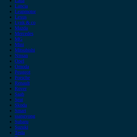
Lada
Lancia
Leapmotor
Lexus
Lynk & co
Mazda
Mercedes
MG
Mini
Mitsubishi
Nissan
Opel
Omoda
Peugeot
Porsche
Renault
Rover
Saab
Seat
Skoda
Smart
ssangyong
Subaru
Suzuki
Tesla