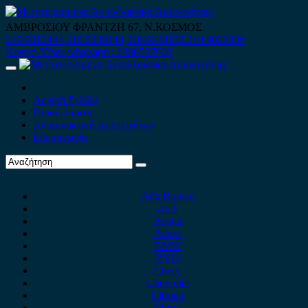
Skip
to
ΑΜΒΡΟΣΙΟΥ ΦΡΑΝΤΖΗ 67, Ν.ΚΟΣΜΟΣ
content
210 9012444
210 9239148
210 9238158
210 9026839
Κινητό-Viber-whatsapp : 6980507900
Primary
Menu
Αρχική Σελίδα
Ποιοί είμαστε
Ανταλλακτικά Αυτοκινήτων
Επικοινωνία
Alfa Romeo
Audi
Austin
Acura
BMW
BYD
Chery
Chevrolet
Citroen
Cupra