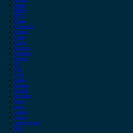
Acura
BMW
BYD
Chery
Chevrolet
Citroen
Cupra
Dacia
Daewoo
Daihatsu
Dodge
DS
Fiat
Ford
Geely
Gonow
Honda
Hyundai
Isuzu
iveco
Jaecoo
Jaguar
Jeep Chrysler
KIA