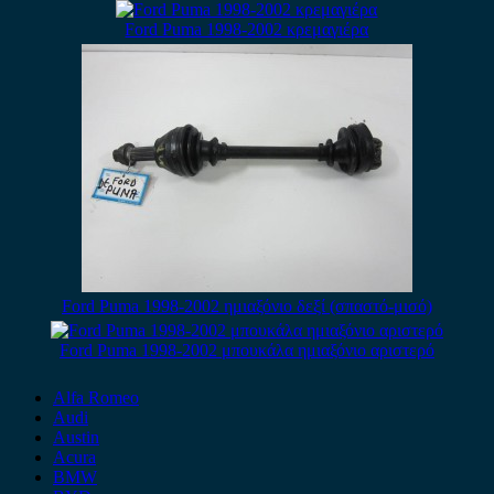
Ford Puma 1998-2002 κρεμαγιέρα
Ford Puma 1998-2002 ημιαξόνιο δεξί (σπαστό-μισό)
Ford Puma 1998-2002 μπουκάλα ημιαξόνιο αριστερό
Alfa Romeo
Audi
Austin
Acura
BMW