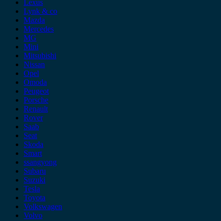
Lexus
Lynk & co
Mazda
Mercedes
MG
Mini
Mitsubishi
Nissan
Opel
Omoda
Peugeot
Porsche
Renault
Rover
Saab
Seat
Skoda
Smart
ssangyong
Subaru
Suzuki
Tesla
Toyota
Volkswagen
Volvo