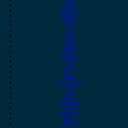
Dacia
Daewoo
Daihatsu
Dodge
DS
Fiat
Ford
Geely
Gonow
Honda
Hyundai
Isuzu
iveco
Jaecoo
Jaguar
Jeep Chrysler
KIA
Lada
Lancia
Leapmotor
Lexus
Lynk & co
Mazda
Mercedes