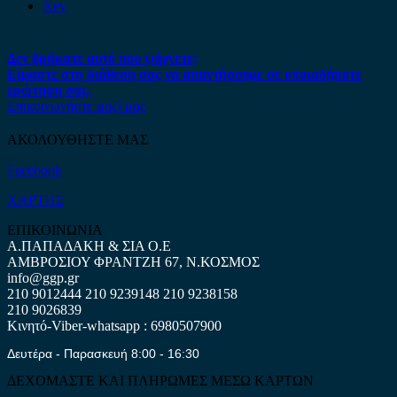
Xev
Δεν βρήκατε αυτό που ψάχνετε;
Είμαστε στη διάθεση σας να απαντήσουμε σε οποιαδήποτε
ερώτηση σας.
Επικοινωνήστε μαζί μας
ΑΚΟΛΟΥΘΗΣΤΕ ΜΑΣ
Facebook
ΧΑΡΤΗΣ
ΕΠΙΚΟΙΝΩΝΙΑ
Α.ΠΑΠΑΔΑΚΗ & ΣΙΑ Ο.Ε
ΑΜΒΡΟΣΙΟΥ ΦΡΑΝΤΖΗ 67, Ν.ΚΟΣΜΟΣ
info@ggp.gr
210 9012444
210 9239148
210 9238158
210 9026839
Κινητό-Viber-whatsapp : 6980507900
Δευτέρα - Παρασκευή 8:00 - 16:30
ΔΕΧΟΜΑΣΤΕ ΚΑΙ ΠΛΗΡΩΜΕΣ ΜΕΣΩ ΚΑΡΤΩΝ