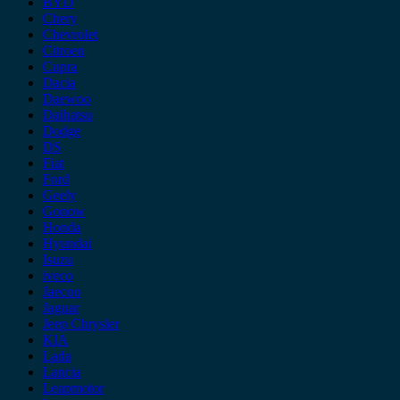
BYD
Chery
Chevrolet
Citroen
Cupra
Dacia
Daewoo
Daihatsu
Dodge
DS
Fiat
Ford
Geely
Gonow
Honda
Hyundai
Isuzu
iveco
Jaecoo
Jaguar
Jeep Chrysler
KIA
Lada
Lancia
Leapmotor