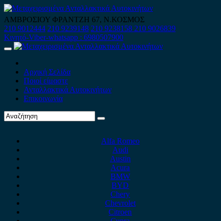
Skip
to
ΑΜΒΡΟΣΙΟΥ ΦΡΑΝΤΖΗ 67, Ν.ΚΟΣΜΟΣ
content
210 9012444
210 9239148
210 9238158
210 9026839
Κινητό-Viber-whatsapp : 6980507900
Primary
Menu
Αρχική Σελίδα
Ποιοί είμαστε
Ανταλλακτικά Αυτοκινήτων
Επικοινωνία
Alfa Romeo
Audi
Austin
Acura
BMW
BYD
Chery
Chevrolet
Citroen
Cupra