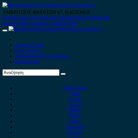
Skip
to
ΑΜΒΡΟΣΙΟΥ ΦΡΑΝΤΖΗ 67, Ν.ΚΟΣΜΟΣ
content
210 9012444
210 9239148
210 9238158
210 9026839
Κινητό-Viber-whatsapp : 6980507900
Primary
Menu
Αρχική Σελίδα
Ποιοί είμαστε
Ανταλλακτικά Αυτοκινήτων
Επικοινωνία
Alfa Romeo
Audi
Austin
Acura
BMW
BYD
Chery
Chevrolet
Citroen
Cupra