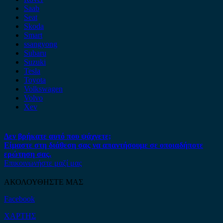
Saab
Seat
Skoda
Smart
ssangyong
Subaru
Suzuki
Tesla
Toyota
Volkswagen
Volvo
Xev
Δεν βρήκατε αυτό που ψάχνετε;
Είμαστε στη διάθεση σας να απαντήσουμε σε οποιαδήποτε
ερώτηση σας.
Επικοινωνήστε μαζί μας
ΑΚΟΛΟΥΘΗΣΤΕ ΜΑΣ
Facebook
ΧΑΡΤΗΣ