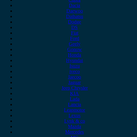
Dacia
Daewoo
Daihatsu
Dodge
DS
Fiat
Ford
Geely
Gonow
Honda
Hyundai
Isuzu
iveco
Jaecoo
Jaguar
Jeep Chrysler
KIA
Lada
Lancia
Leapmotor
Lexus
Lynk & co
Mazda
Mercedes