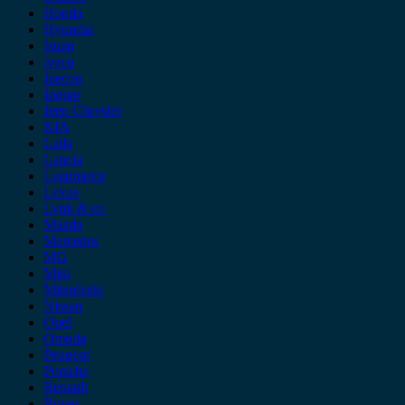
Honda
Hyundai
Isuzu
iveco
Jaecoo
Jaguar
Jeep Chrysler
KIA
Lada
Lancia
Leapmotor
Lexus
Lynk & co
Mazda
Mercedes
MG
Mini
Mitsubishi
Nissan
Opel
Omoda
Peugeot
Porsche
Renault
Rover