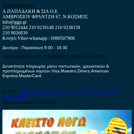
ΕΠΙΚΟΙΝΩΝΙΑ
Α.ΠΑΠΑΔΑΚΗ & ΣΙΑ Ο.Ε
ΑΜΒΡΟΣΙΟΥ ΦΡΑΝΤΖΗ 67, Ν.ΚΟΣΜΟΣ
info@ggp.gr
210 9012444
210 9239148
210 9238158
210 9026839
Κινητό-Viber-whatsapp : 6980507900
Δευτέρα - Παρασκευή 8:00 - 16:30
ΔΕΧΟΜΑΣΤΕ ΚΑΙ ΠΛΗΡΩΜΕΣ ΜΕΣΩ ΚΑΡΤΩΝ
Δυνατότητα πληρωμής μέσω πιστωτικών, χρεωστικών &
προπληρωμένων καρτών Visa,Maestro,Diners,American
Express,MasterCard.
© 2026
antalaktika-online.eu
Μεταχειρισμένα Ανταλλακτικά
Αυτοκινήτων
Καλό καλοκαίρι σε όλους!!