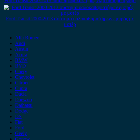
Ford Transit 2000-2013 πίσω προφυλακτήρας γκρι σκούρο άβαφο
Ford Transit 2000-2013 σύστημα υαλοκαθαριστήρων εμπρός με
μοτέρ
Alfa Romeo
Audi
Austin
Acura
BMW
BYD
Chery
Chevrolet
Citroen
Cupra
Dacia
Daewoo
Daihatsu
Dodge
DS
Fiat
Ford
Geely
Gonow