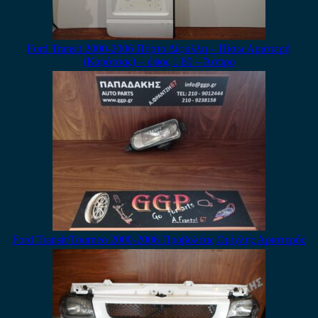
Ford Transit 2000-2006 Πόρτα Δίφυλλη – Πίσω Αριστερή
(Καρότσας) – ύψος 1.80 – Άσπρο
Ford Transit/Tourneo 2000-2006 Προβολέας Ομίχλης Αριστερός