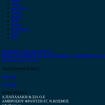
Smart
ssangyong
Subaru
Suzuki
Tesla
Toyota
Volkswagen
Volvo
Xev
Δεν βρήκατε αυτό που ψάχνετε;
Είμαστε στη διάθεση σας να απαντήσουμε σε οποιαδήποτε ερώτ
Επικοινωνήστε μαζί μας
ΑΚΟΛΟΥΘΗΣΤΕ ΜΑΣ
Facebook
ΧΑΡΤΗΣ
ΕΠΙΚΟΙΝΩΝΙΑ
Α.ΠΑΠΑΔΑΚΗ & ΣΙΑ Ο.Ε
ΑΜΒΡΟΣΙΟΥ ΦΡΑΝΤΖΗ 67, Ν.ΚΟΣΜΟΣ