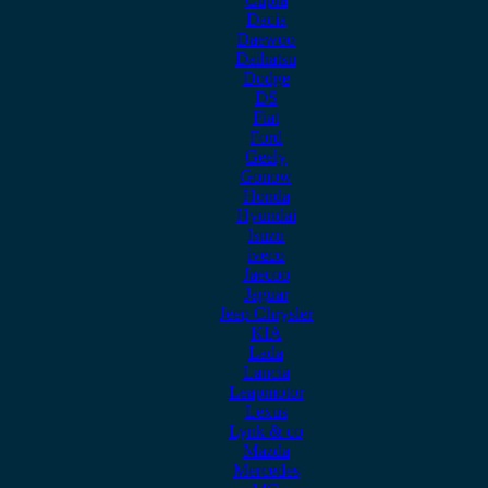
Dacia
Daewoo
Daihatsu
Dodge
DS
Fiat
Ford
Geely
Gonow
Honda
Hyundai
Isuzu
iveco
Jaecoo
Jaguar
Jeep Chrysler
KIA
Lada
Lancia
Leapmotor
Lexus
Lynk & co
Mazda
Mercedes