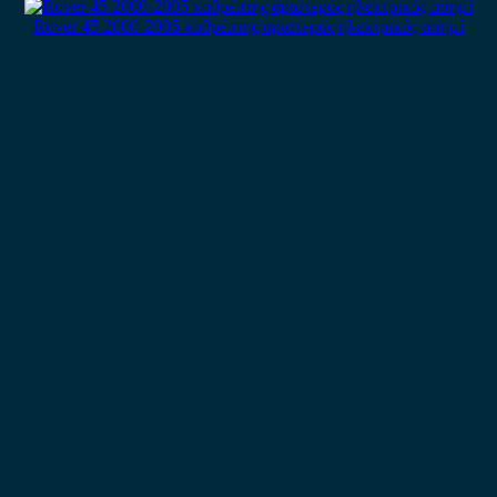
Rover 45 2000-2005 καθρέπτης αριστερός ηλεκτρικός ασημί