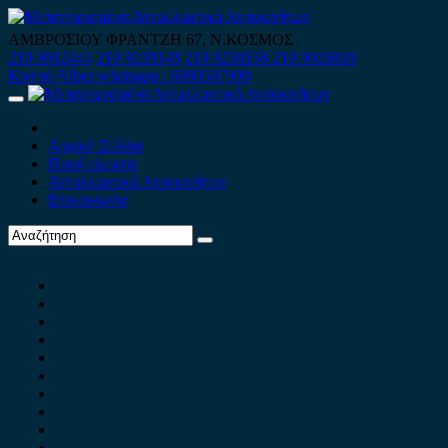
Skip
to
ΑΜΒΡΟΣΙΟΥ ΦΡΑΝΤΖΗ 67, Ν.ΚΟΣΜΟΣ
content
210 9012444
210 9239148
210 9238158
210 9026839
Κινητό-Viber-whatsapp : 6980507900
Primary
Menu
Αρχική Σελίδα
Ποιοί είμαστε
Ανταλλακτικά Αυτοκινήτων
Επικοινωνία