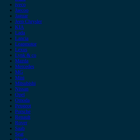
iveco
Jaecoo
Jaguar
Jeep Chrysler
KIA
Lada
Lancia
Leapmotor
Lexus
Lynk & co
Mazda
Mercedes
MG
Mini
Mitsubishi
Nissan
Opel
Omoda
Peugeot
Porsche
Renault
Rover
Saab
Seat
Skoda