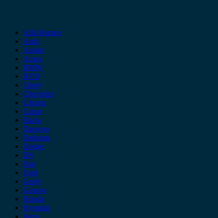
Alfa Romeo
Audi
Austin
Acura
BMW
BYD
Chery
Chevrolet
Citroen
Cupra
Dacia
Daewoo
Daihatsu
Dodge
DS
Fiat
Ford
Geely
Gonow
Honda
Hyundai
Isuzu