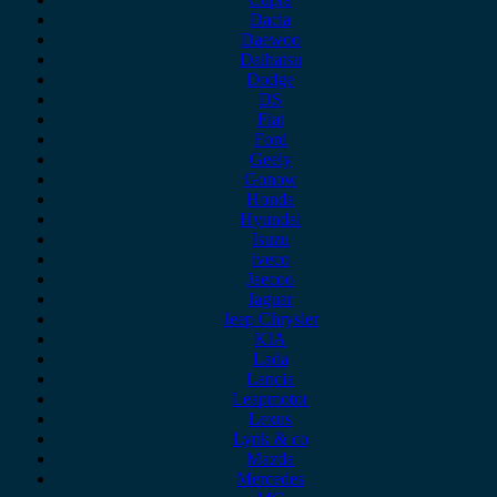
Dacia
Daewoo
Daihatsu
Dodge
DS
Fiat
Ford
Geely
Gonow
Honda
Hyundai
Isuzu
iveco
Jaecoo
Jaguar
Jeep Chrysler
KIA
Lada
Lancia
Leapmotor
Lexus
Lynk & co
Mazda
Mercedes