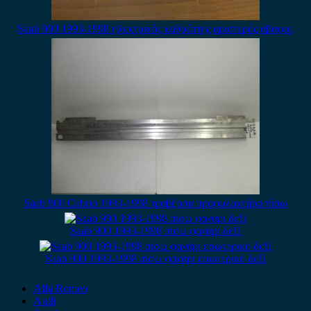
Saab 900 1993-1998 ηλεκτρικός καθρέπτης αριστερός άβαφος
Saab 900 Cabrio 1993-1998 τραβέρσα προφυλακτήρα πίσω
Saab 900 1993-1998 πίσω φανάρι δεξί
Saab 900 1993-1998 πίσω φανάρι εσωτερικό δεξί
Alfa Romeo
Audi