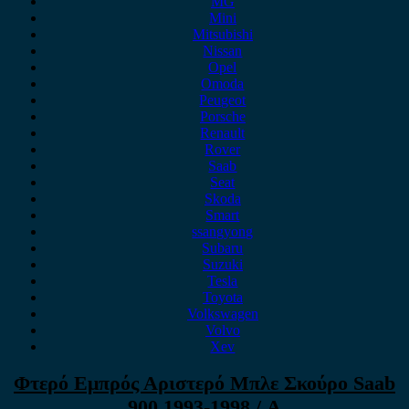
MG
Mini
Mitsubishi
Nissan
Opel
Omoda
Peugeot
Porsche
Renault
Rover
Saab
Seat
Skoda
Smart
ssangyong
Subaru
Suzuki
Tesla
Toyota
Volkswagen
Volvo
Xev
Φτερό Εμπρός Αριστερό Μπλε Σκούρο Saab
900 1993-1998 / Α