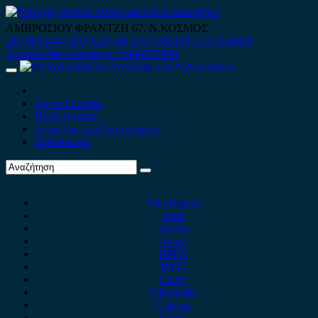
Skip
to
ΑΜΒΡΟΣΙΟΥ ΦΡΑΝΤΖΗ 67, Ν.ΚΟΣΜΟΣ
content
210 9012444
210 9239148
210 9238158
210 9026839
Κινητό-Viber-whatsapp : 6980507900
Primary
Menu
Αρχική Σελίδα
Ποιοί είμαστε
Ανταλλακτικά Αυτοκινήτων
Επικοινωνία
Alfa Romeo
Audi
Austin
Acura
BMW
BYD
Chery
Chevrolet
Citroen
Cupra