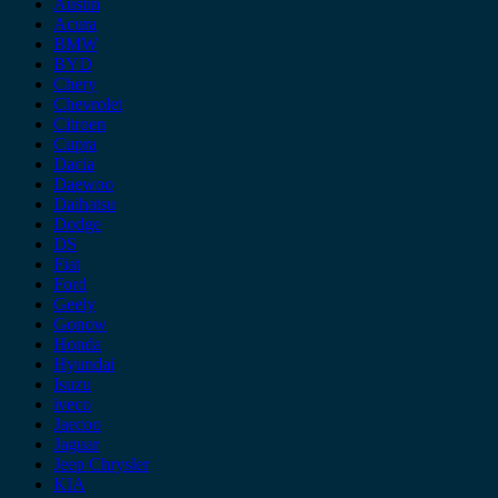
Austin
Acura
BMW
BYD
Chery
Chevrolet
Citroen
Cupra
Dacia
Daewoo
Daihatsu
Dodge
DS
Fiat
Ford
Geely
Gonow
Honda
Hyundai
Isuzu
iveco
Jaecoo
Jaguar
Jeep Chrysler
KIA