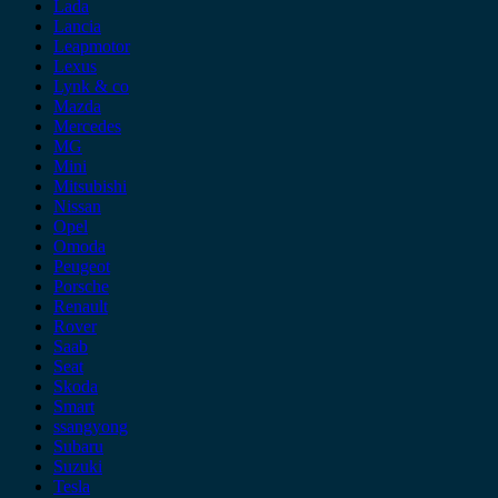
Lada
Lancia
Leapmotor
Lexus
Lynk & co
Mazda
Mercedes
MG
Mini
Mitsubishi
Nissan
Opel
Omoda
Peugeot
Porsche
Renault
Rover
Saab
Seat
Skoda
Smart
ssangyong
Subaru
Suzuki
Tesla