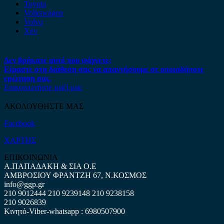
Toyota
Volkswagen
Volvo
Xev
Δεν βρήκατε αυτό που ψάχνετε;
Είμαστε στη διάθεση σας να απαντήσουμε σε οποιαδήποτε
ερώτηση σας.
Επικοινωνήστε μαζί μας
ΑΚΟΛΟΥΘΗΣΤΕ ΜΑΣ
Facebook
ΧΑΡΤΗΣ
ΕΠΙΚΟΙΝΩΝΙΑ
Α.ΠΑΠΑΔΑΚΗ & ΣΙΑ Ο.Ε
ΑΜΒΡΟΣΙΟΥ ΦΡΑΝΤΖΗ 67, Ν.ΚΟΣΜΟΣ
info@ggp.gr
210 9012444
210 9239148
210 9238158
210 9026839
Κινητό-Viber-whatsapp : 6980507900