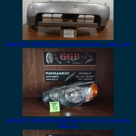
Honda HRV 1999-2001 Εμπρός Προφυλακτήρας – Ασημί – ΜΣ
Honda HRV 1999-2001 Φανάρι Εμπρός Αριστερό – Πορτοκαλί
Φλας – Ο