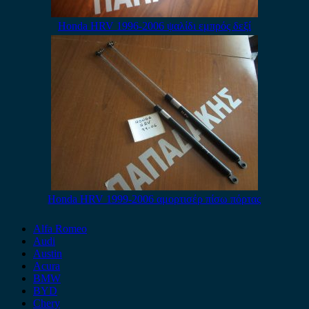
Honda HRV 1996-2006 ψαλίδι εμπρός δεξί
Honda HRV 1999-2006 αμορτισέρ πίσω πόρτας
Alfa Romeo
Audi
Austin
Acura
BMW
BYD
Chery