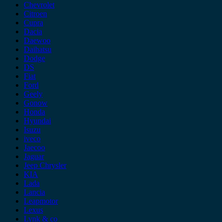
Chevrolet
Citroen
Cupra
Dacia
Daewoo
Daihatsu
Dodge
DS
Fiat
Ford
Geely
Gonow
Honda
Hyundai
Isuzu
iveco
Jaecoo
Jaguar
Jeep Chrysler
KIA
Lada
Lancia
Leapmotor
Lexus
Lynk & co