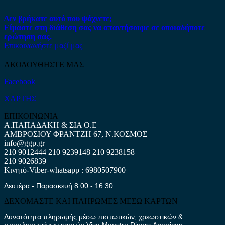
Δεν βρήκατε αυτό που ψάχνετε;
Είμαστε στη διάθεση σας να απαντήσουμε σε οποιαδήποτε
ερώτηση σας.
Επικοινωνήστε μαζί μας
ΑΚΟΛΟΥΘΗΣΤΕ ΜΑΣ
Facebook
ΧΑΡΤΗΣ
ΕΠΙΚΟΙΝΩΝΙΑ
Α.ΠΑΠΑΔΑΚΗ & ΣΙΑ Ο.Ε
ΑΜΒΡΟΣΙΟΥ ΦΡΑΝΤΖΗ 67, Ν.ΚΟΣΜΟΣ
info@ggp.gr
210 9012444
210 9239148
210 9238158
210 9026839
Κινητό-Viber-whatsapp : 6980507900
Δευτέρα - Παρασκευή 8:00 - 16:30
ΔΕΧΟΜΑΣΤΕ ΚΑΙ ΠΛΗΡΩΜΕΣ ΜΕΣΩ ΚΑΡΤΩΝ
Δυνατότητα πληρωμής μέσω πιστωτικών, χρεωστικών &
προπληρωμένων καρτών Visa,Maestro,Diners,American