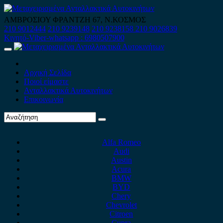
Skip
to
ΑΜΒΡΟΣΙΟΥ ΦΡΑΝΤΖΗ 67, Ν.ΚΟΣΜΟΣ
content
210 9012444
210 9239148
210 9238158
210 9026839
Κινητό-Viber-whatsapp : 6980507900
Primary
Menu
Αρχική Σελίδα
Ποιοί είμαστε
Ανταλλακτικά Αυτοκινήτων
Επικοινωνία
Alfa Romeo
Audi
Austin
Acura
BMW
BYD
Chery
Chevrolet
Citroen
Cupra