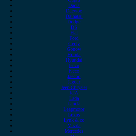
Dacia
Daewoo
Daihatsu
Dodge
DS
Fiat
Ford
Geely
Gonow
Honda
Hyundai
Isuzu
iveco
Jaecoo
Jaguar
Jeep Chrysler
KIA
Lada
Lancia
Leapmotor
Lexus
Lynk & co
Mazda
Mercedes