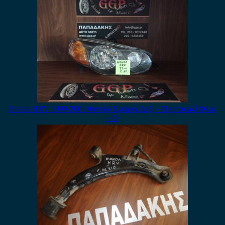
Honda HRV 1999-2001 Φανάρι Εμπρός Δεξί – Πορτοκαλί Φλας
– Ο