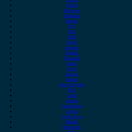
Dacia
Daewoo
Daihatsu
Dodge
DS
Fiat
Ford
Geely
Gonow
Honda
Hyundai
Isuzu
iveco
Jaecoo
Jaguar
Jeep Chrysler
KIA
Lada
Lancia
Leapmotor
Lexus
Lynk & co
Mazda
Mercedes