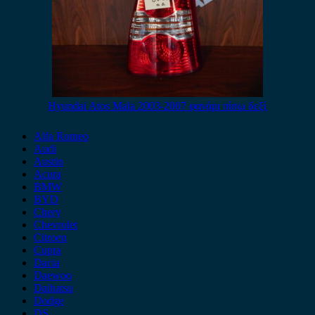
Hyundai Atos Mala 2003-2007 φανάρι πίσω δεξί
Alfa Romeo
Audi
Austin
Acura
BMW
BYD
Chery
Chevrolet
Citroen
Cupra
Dacia
Daewoo
Daihatsu
Dodge
DS