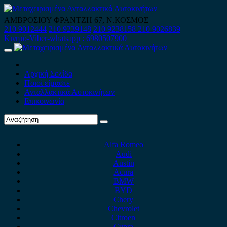
Skip
to
ΑΜΒΡΟΣΙΟΥ ΦΡΑΝΤΖΗ 67, Ν.ΚΟΣΜΟΣ
content
210 9012444
210 9239148
210 9238158
210 9026839
Κινητό-Viber-whatsapp : 6980507900
Primary
Menu
Αρχική Σελίδα
Ποιοί είμαστε
Ανταλλακτικά Αυτοκινήτων
Επικοινωνία
Alfa Romeo
Audi
Austin
Acura
BMW
BYD
Chery
Chevrolet
Citroen
Cupra