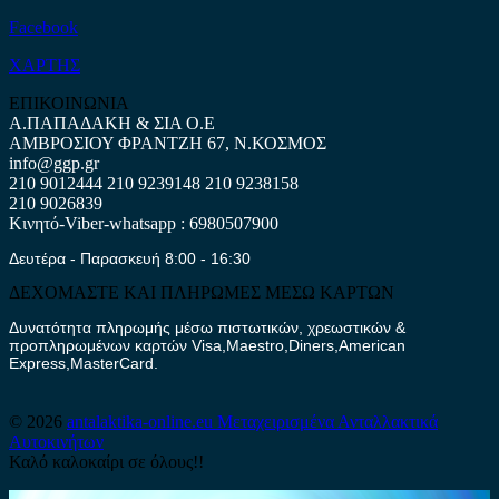
Facebook
ΧΑΡΤΗΣ
ΕΠΙΚΟΙΝΩΝΙΑ
Α.ΠΑΠΑΔΑΚΗ & ΣΙΑ Ο.Ε
ΑΜΒΡΟΣΙΟΥ ΦΡΑΝΤΖΗ 67, Ν.ΚΟΣΜΟΣ
info@ggp.gr
210 9012444
210 9239148
210 9238158
210 9026839
Κινητό-Viber-whatsapp : 6980507900
Δευτέρα - Παρασκευή 8:00 - 16:30
ΔΕΧΟΜΑΣΤΕ ΚΑΙ ΠΛΗΡΩΜΕΣ ΜΕΣΩ ΚΑΡΤΩΝ
Δυνατότητα πληρωμής μέσω πιστωτικών, χρεωστικών &
προπληρωμένων καρτών Visa,Maestro,Diners,American
Express,MasterCard.
© 2026
antalaktika-online.eu
Μεταχειρισμένα Ανταλλακτικά
Αυτοκινήτων
Καλό καλοκαίρι σε όλους!!