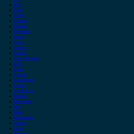
Fiat
Ford
Geely
Gonow
Honda
Hyundai
Isuzu
iveco
Jaecoo
Jaguar
Jeep Chrysler
KIA
Lada
Lancia
Leapmotor
Lexus
Lynk & co
Mazda
Mercedes
MG
Mini
Mitsubishi
Nissan
Opel
Omoda