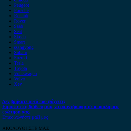
Peugeot
Porsche
Renault
Rover
Saab
Seat
Skoda
Smart
ssangyong
Subaru
Suzuki
Tesla
Toyota
Volkswagen
Volvo
Xev
Δεν βρήκατε αυτό που ψάχνετε;
Είμαστε στη διάθεση σας να απαντήσουμε σε οποιαδήποτε
ερώτηση σας.
Επικοινωνήστε μαζί μας
ΑΚΟΛΟΥΘΗΣΤΕ ΜΑΣ