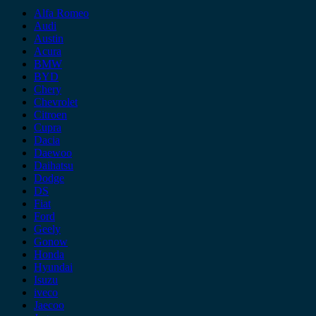
Alfa Romeo
Audi
Austin
Acura
BMW
BYD
Chery
Chevrolet
Citroen
Cupra
Dacia
Daewoo
Daihatsu
Dodge
DS
Fiat
Ford
Geely
Gonow
Honda
Hyundai
Isuzu
iveco
Jaecoo