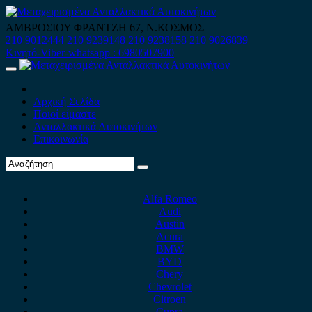
Skip
to
ΑΜΒΡΟΣΙΟΥ ΦΡΑΝΤΖΗ 67, Ν.ΚΟΣΜΟΣ
content
210 9012444
210 9239148
210 9238158
210 9026839
Κινητό-Viber-whatsapp : 6980507900
Primary
Menu
Αρχική Σελίδα
Ποιοί είμαστε
Ανταλλακτικά Αυτοκινήτων
Επικοινωνία
Alfa Romeo
Audi
Austin
Acura
BMW
BYD
Chery
Chevrolet
Citroen
Cupra