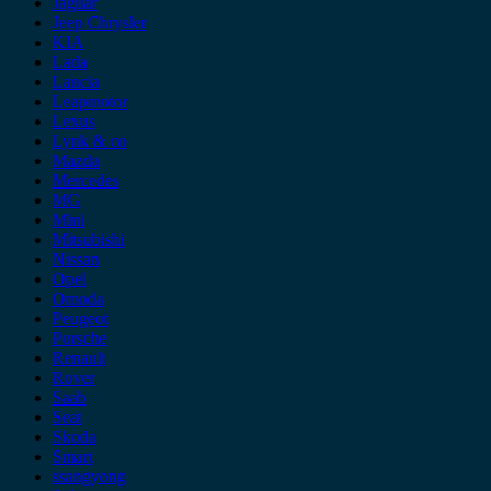
Jaguar
Jeep Chrysler
KIA
Lada
Lancia
Leapmotor
Lexus
Lynk & co
Mazda
Mercedes
MG
Mini
Mitsubishi
Nissan
Opel
Omoda
Peugeot
Porsche
Renault
Rover
Saab
Seat
Skoda
Smart
ssangyong