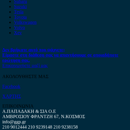
Subaru
Suzuki
Tesla
Toyota
Volkswagen
Volvo
Xev
Δεν βρήκατε αυτό που ψάχνετε;
Είμαστε στη διάθεση σας να απαντήσουμε σε οποιαδήποτε
ερώτηση σας.
Επικοινωνήστε μαζί μας
ΑΚΟΛΟΥΘΗΣΤΕ ΜΑΣ
Facebook
ΧΑΡΤΗΣ
ΕΠΙΚΟΙΝΩΝΙΑ
Α.ΠΑΠΑΔΑΚΗ & ΣΙΑ Ο.Ε
ΑΜΒΡΟΣΙΟΥ ΦΡΑΝΤΖΗ 67, Ν.ΚΟΣΜΟΣ
info@ggp.gr
210 9012444
210 9239148
210 9238158