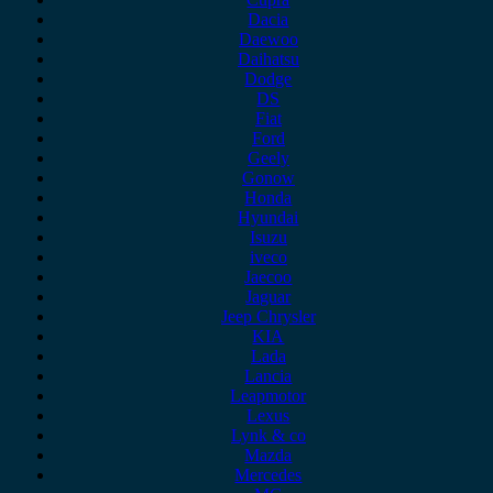
Dacia
Daewoo
Daihatsu
Dodge
DS
Fiat
Ford
Geely
Gonow
Honda
Hyundai
Isuzu
iveco
Jaecoo
Jaguar
Jeep Chrysler
KIA
Lada
Lancia
Leapmotor
Lexus
Lynk & co
Mazda
Mercedes