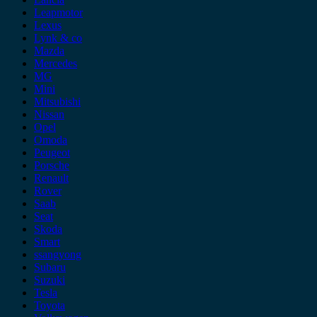
Leapmotor
Lexus
Lynk & co
Mazda
Mercedes
MG
Mini
Mitsubishi
Nissan
Opel
Omoda
Peugeot
Porsche
Renault
Rover
Saab
Seat
Skoda
Smart
ssangyong
Subaru
Suzuki
Tesla
Toyota