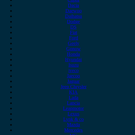
Dacia
Daewoo
Daihatsu
Dodge
DS
Fiat
Ford
Geely
Gonow
Honda
Hyundai
Isuzu
iveco
Jaecoo
Jaguar
Jeep Chrysler
KIA
Lada
Lancia
Leapmotor
Lexus
Lynk & co
Mazda
Mercedes