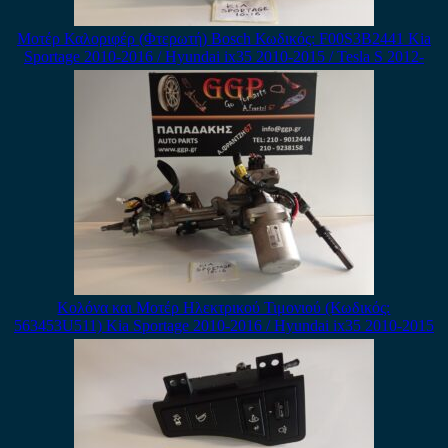
Μοτέρ Καλοριφέρ (Φτερωτή) Bosch Κωδικός: F00S3B2441 Kia
Sportage 2010-2016 / Hyundai ix35 2010-2015 / Tesla S 2012-
Κολόνα και Μοτέρ Ηλεκτρικού Τιμονιού (Κωδικός:
563453U511) Kia Sportage 2010-2016 / Hyundai ix35 2010-2015