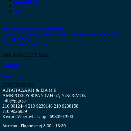
Volkswagen
Volvo
Xev
Δεν βρήκατε αυτό που ψάχνετε;
Είμαστε στη διάθεση σας να απαντήσουμε σε οποιαδήποτε
ερώτηση σας.
Επικοινωνήστε μαζί μας
ΑΚΟΛΟΥΘΗΣΤΕ ΜΑΣ
Facebook
ΧΑΡΤΗΣ
ΕΠΙΚΟΙΝΩΝΙΑ
Α.ΠΑΠΑΔΑΚΗ & ΣΙΑ Ο.Ε
ΑΜΒΡΟΣΙΟΥ ΦΡΑΝΤΖΗ 67, Ν.ΚΟΣΜΟΣ
info@ggp.gr
210 9012444
210 9239148
210 9238158
210 9026839
Κινητό-Viber-whatsapp : 6980507900
Δευτέρα - Παρασκευή 8:00 - 16:30