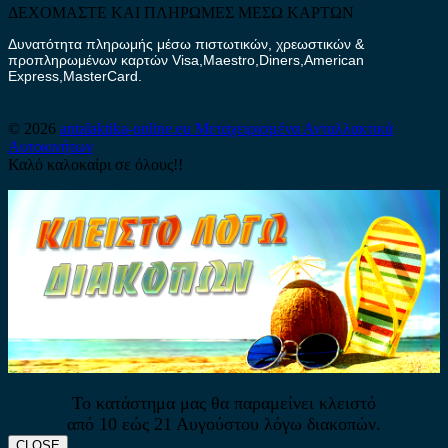
ΔΕΧΟΜΑΣΤΕ ΚΑΙ ΠΛΗΡΩΜΕΣ ΜΕΣΩ ΚΑΡΤΩΝ
Δυνατότητα πληρωμής μέσω πιστωτικών, χρεωστικών &
προπληρωμένων καρτών Visa,Maestro,Diners,American
Express,MasterCard.
© 2026
antalaktika-online.eu
Μεταχειρισμένα Ανταλλακτικά
Αυτοκινήτων
Καλό καλοκαίρι σε όλους!!
Το κατάστημα μας θα παραμείνει κλειστό
από 10 εώς 21 Αυγούστου λόγω διακοπών.
CLOSE