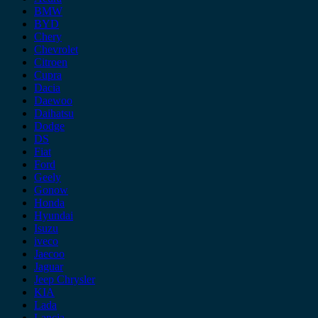
BMW
BYD
Chery
Chevrolet
Citroen
Cupra
Dacia
Daewoo
Daihatsu
Dodge
DS
Fiat
Ford
Geely
Gonow
Honda
Hyundai
Isuzu
iveco
Jaecoo
Jaguar
Jeep Chrysler
KIA
Lada
Lancia