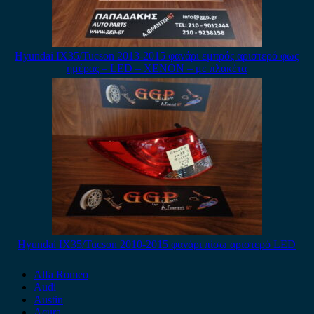
Hyundai IX35/Tucson 2013-2015 φανάρι εμπρός αριστερό φως
ημέρας – LED – XENON – με πλακέτα
Hyundai IX35/Tucson 2010-2015 φανάρι πίσω αριστερό LED
Alfa Romeo
Audi
Austin
Acura