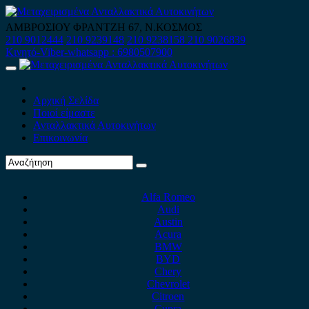
Skip
to
ΑΜΒΡΟΣΙΟΥ ΦΡΑΝΤΖΗ 67, Ν.ΚΟΣΜΟΣ
content
210 9012444
210 9239148
210 9238158
210 9026839
Κινητό-Viber-whatsapp : 6980507900
Primary
Menu
Αρχική Σελίδα
Ποιοί είμαστε
Ανταλλακτικά Αυτοκινήτων
Επικοινωνία
Alfa Romeo
Audi
Austin
Acura
BMW
BYD
Chery
Chevrolet
Citroen
Cupra