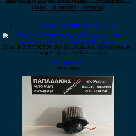
φλας – 8 ακίδες – άσπρος
HYUNDAI IX35/TUCSON 2010-2015
Hyundai IX35/TUCSON 2010-2015 καθρέπτης δεξιός ηλεκτρικός
– ανάκληση – φλας – 8 ακίδες – άσπρος
Ρωτήστε τιμή
Δείτε επίσης