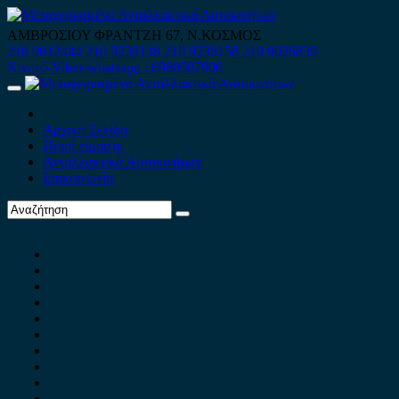
Skip
to
ΑΜΒΡΟΣΙΟΥ ΦΡΑΝΤΖΗ 67, Ν.ΚΟΣΜΟΣ
content
210 9012444
210 9239148
210 9238158
210 9026839
Κινητό-Viber-whatsapp : 6980507900
Primary
Menu
Αρχική Σελίδα
Ποιοί είμαστε
Ανταλλακτικά Αυτοκινήτων
Επικοινωνία