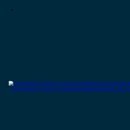
Σετ Προβολείς Ομίχλης (Αριστερός Προβολέας Κομπλέ Με Χρώμιο