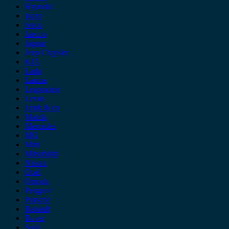
Hyundai
Isuzu
iveco
Jaecoo
Jaguar
Jeep Chrysler
KIA
Lada
Lancia
Leapmotor
Lexus
Lynk & co
Mazda
Mercedes
MG
Mini
Mitsubishi
Nissan
Opel
Omoda
Peugeot
Porsche
Renault
Rover
Saab