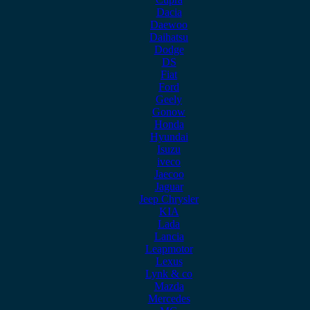
Dacia
Daewoo
Daihatsu
Dodge
DS
Fiat
Ford
Geely
Gonow
Honda
Hyundai
Isuzu
iveco
Jaecoo
Jaguar
Jeep Chrysler
KIA
Lada
Lancia
Leapmotor
Lexus
Lynk & co
Mazda
Mercedes