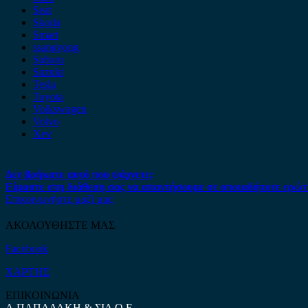
Seat
Skoda
Smart
ssangyong
Subaru
Suzuki
Tesla
Toyota
Volkswagen
Volvo
Xev
Δεν βρήκατε αυτό που ψάχνετε;
Είμαστε στη διάθεση σας να απαντήσουμε σε οποιαδήποτε ερώτ
Επικοινωνήστε μαζί μας
ΑΚΟΛΟΥΘΗΣΤΕ ΜΑΣ
Facebook
ΧΑΡΤΗΣ
ΕΠΙΚΟΙΝΩΝΙΑ
Α.ΠΑΠΑΔΑΚΗ & ΣΙΑ Ο.Ε