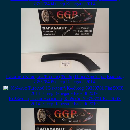
735578404) Jeep Renegade 2014-
Πλαστική Κούρμπα Φτερού (Φρύδι) Πίσω Αριστερό (Κωδικός:
735578405) Jeep Renegade 2014-
Κολώνα Τιμονιού Ηλεκτρική Κωδικός: 59330701 Fiat 500X
2014- / Jeep Renegade Facelift 2019-