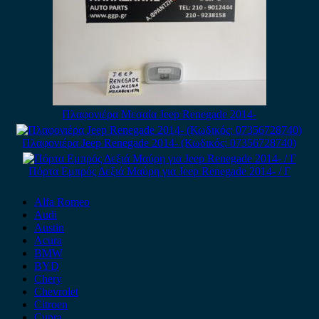
Πλαφονιέρα Μεσαία Jeep Renegade 2014-
Πλαφονιέρα Jeep Renegade 2014- (Κωδικός: 07356728740)
Πόρτα Εμπρός Δεξιά Μαύρη για Jeep Renegade 2014- / Γ
Alfa Romeo
Audi
Austin
Acura
BMW
BYD
Chery
Chevrolet
Citroen
Cupra