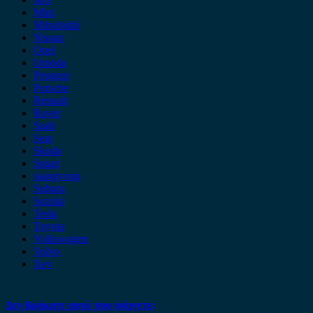
Mini
Mitsubishi
Nissan
Opel
Omoda
Peugeot
Porsche
Renault
Rover
Saab
Seat
Skoda
Smart
ssangyong
Subaru
Suzuki
Tesla
Toyota
Volkswagen
Volvo
Xev
Δεν βρήκατε αυτό που ψάχνετε;