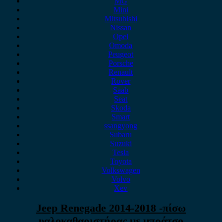
MG
Mini
Mitsubishi
Nissan
Opel
Omoda
Peugeot
Porsche
Renault
Rover
Saab
Seat
Skoda
Smart
ssangyong
Subaru
Suzuki
Tesla
Toyota
Volkswagen
Volvo
Xev
Jeep Renegade 2014-2018 -πίσω
υαλοκαθαριστήρας με μπράτσο