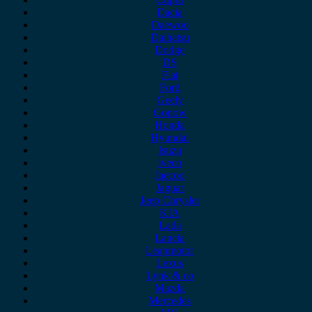
Dacia
Daewoo
Daihatsu
Dodge
DS
Fiat
Ford
Geely
Gonow
Honda
Hyundai
Isuzu
iveco
Jaecoo
Jaguar
Jeep Chrysler
KIA
Lada
Lancia
Leapmotor
Lexus
Lynk & co
Mazda
Mercedes