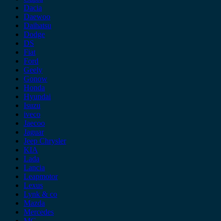
Dacia
Daewoo
Daihatsu
Dodge
DS
Fiat
Ford
Geely
Gonow
Honda
Hyundai
Isuzu
iveco
Jaecoo
Jaguar
Jeep Chrysler
KIA
Lada
Lancia
Leapmotor
Lexus
Lynk & co
Mazda
Mercedes
MG