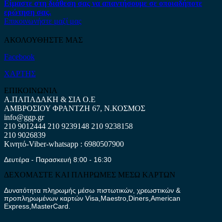
Είμαστε στη διάθεση σας να απαντήσουμε σε οποιαδήποτε
ερώτηση σας.
Επικοινωνήστε μαζί μας
ΑΚΟΛΟΥΘΗΣΤΕ ΜΑΣ
Facebook
ΧΑΡΤΗΣ
ΕΠΙΚΟΙΝΩΝΙΑ
Α.ΠΑΠΑΔΑΚΗ & ΣΙΑ Ο.Ε
ΑΜΒΡΟΣΙΟΥ ΦΡΑΝΤΖΗ 67, Ν.ΚΟΣΜΟΣ
info@ggp.gr
210 9012444
210 9239148
210 9238158
210 9026839
Κινητό-Viber-whatsapp : 6980507900
Δευτέρα - Παρασκευή 8:00 - 16:30
ΔΕΧΟΜΑΣΤΕ ΚΑΙ ΠΛΗΡΩΜΕΣ ΜΕΣΩ ΚΑΡΤΩΝ
Δυνατότητα πληρωμής μέσω πιστωτικών, χρεωστικών &
προπληρωμένων καρτών Visa,Maestro,Diners,American
Express,MasterCard.