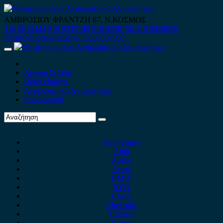
Skip
to
ΑΜΒΡΟΣΙΟΥ ΦΡΑΝΤΖΗ 67, Ν.ΚΟΣΜΟΣ
content
210 9012444
210 9239148
210 9238158
210 9026839
Κινητό-Viber-whatsapp : 6980507900
Primary
Menu
Αρχική Σελίδα
Ποιοί είμαστε
Ανταλλακτικά Αυτοκινήτων
Επικοινωνία
Alfa Romeo
Audi
Austin
Acura
BMW
BYD
Chery
Chevrolet
Citroen
Cupra