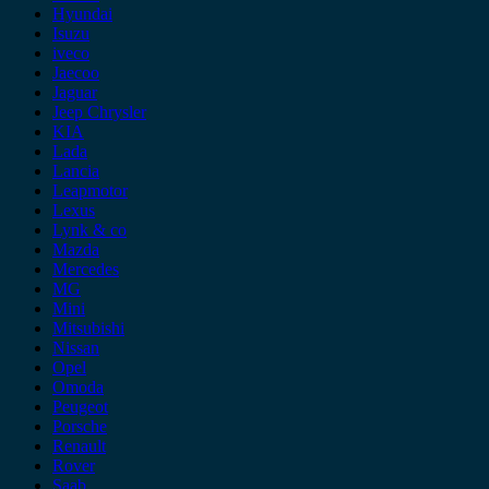
Hyundai
Isuzu
iveco
Jaecoo
Jaguar
Jeep Chrysler
KIA
Lada
Lancia
Leapmotor
Lexus
Lynk & co
Mazda
Mercedes
MG
Mini
Mitsubishi
Nissan
Opel
Omoda
Peugeot
Porsche
Renault
Rover
Saab