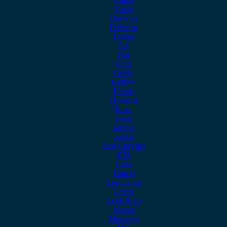
Dacia
Daewoo
Daihatsu
Dodge
DS
Fiat
Ford
Geely
Gonow
Honda
Hyundai
Isuzu
iveco
Jaecoo
Jaguar
Jeep Chrysler
KIA
Lada
Lancia
Leapmotor
Lexus
Lynk & co
Mazda
Mercedes