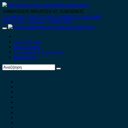
Skip
to
ΑΜΒΡΟΣΙΟΥ ΦΡΑΝΤΖΗ 67, Ν.ΚΟΣΜΟΣ
content
210 9012444
210 9239148
210 9238158
210 9026839
Κινητό-Viber-whatsapp : 6980507900
Primary
Menu
Αρχική Σελίδα
Ποιοί είμαστε
Ανταλλακτικά Αυτοκινήτων
Επικοινωνία