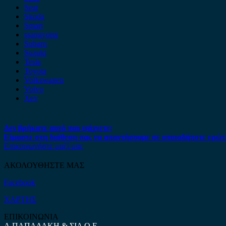
Seat
Skoda
Smart
ssangyong
Subaru
Suzuki
Tesla
Toyota
Volkswagen
Volvo
Xev
Δεν βρήκατε αυτό που ψάχνετε;
Είμαστε στη διάθεση σας να απαντήσουμε σε οποιαδήποτε ερώτ
Επικοινωνήστε μαζί μας
ΑΚΟΛΟΥΘΗΣΤΕ ΜΑΣ
Facebook
ΧΑΡΤΗΣ
ΕΠΙΚΟΙΝΩΝΙΑ
Α.ΠΑΠΑΔΑΚΗ & ΣΙΑ Ο.Ε