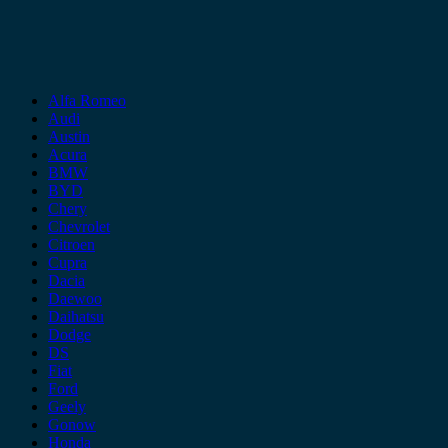
Alfa Romeo
Audi
Austin
Acura
BMW
BYD
Chery
Chevrolet
Citroen
Cupra
Dacia
Daewoo
Daihatsu
Dodge
DS
Fiat
Ford
Geely
Gonow
Honda