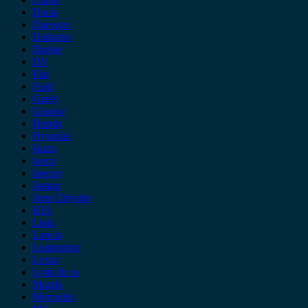
Dacia
Daewoo
Daihatsu
Dodge
DS
Fiat
Ford
Geely
Gonow
Honda
Hyundai
Isuzu
iveco
Jaecoo
Jaguar
Jeep Chrysler
KIA
Lada
Lancia
Leapmotor
Lexus
Lynk & co
Mazda
Mercedes