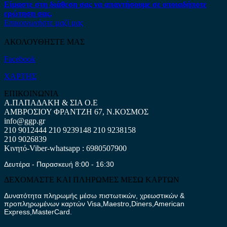
Είμαστε στη διάθεση σας να απαντήσουμε σε οποιαδήποτε
ερώτηση σας.
Επικοινωνήστε μαζί μας
ΑΚΟΛΟΥΘΗΣΤΕ ΜΑΣ
Facebook
ΧΑΡΤΗΣ
ΕΠΙΚΟΙΝΩΝΙΑ
Α.ΠΑΠΑΔΑΚΗ & ΣΙΑ Ο.Ε
ΑΜΒΡΟΣΙΟΥ ΦΡΑΝΤΖΗ 67, Ν.ΚΟΣΜΟΣ
info@ggp.gr
210 9012444
210 9239148
210 9238158
210 9026839
Κινητό-Viber-whatsapp : 6980507900
Δευτέρα - Παρασκευή 8:00 - 16:30
ΔΕΧΟΜΑΣΤΕ ΚΑΙ ΠΛΗΡΩΜΕΣ ΜΕΣΩ ΚΑΡΤΩΝ
Δυνατότητα πληρωμής μέσω πιστωτικών, χρεωστικών &
προπληρωμένων καρτών Visa,Maestro,Diners,American
Express,MasterCard.