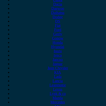
Dacia
Daewoo
Daihatsu
Dodge
DS
Fiat
Ford
Geely
Gonow
Honda
Hyundai
Isuzu
iveco
Jaecoo
Jaguar
Jeep Chrysler
KIA
Lada
Lancia
Leapmotor
Lexus
Lynk & co
Mazda
Mercedes