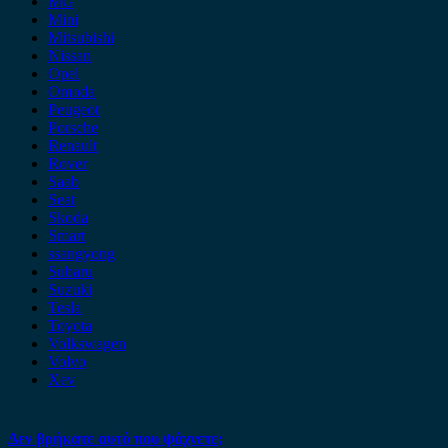
MG
Mini
Mitsubishi
Nissan
Opel
Omoda
Peugeot
Porsche
Renault
Rover
Saab
Seat
Skoda
Smart
ssangyong
Subaru
Suzuki
Tesla
Toyota
Volkswagen
Volvo
Xev
Δεν βρήκατε αυτό που ψάχνετε;