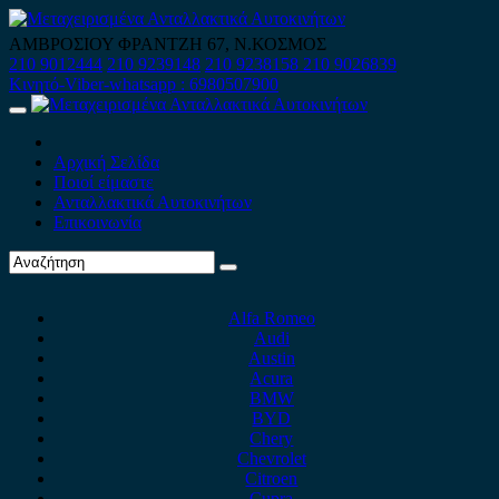
Skip
to
ΑΜΒΡΟΣΙΟΥ ΦΡΑΝΤΖΗ 67, Ν.ΚΟΣΜΟΣ
content
210 9012444
210 9239148
210 9238158
210 9026839
Κινητό-Viber-whatsapp : 6980507900
Primary
Menu
Αρχική Σελίδα
Ποιοί είμαστε
Ανταλλακτικά Αυτοκινήτων
Επικοινωνία
Alfa Romeo
Audi
Austin
Acura
BMW
BYD
Chery
Chevrolet
Citroen
Cupra