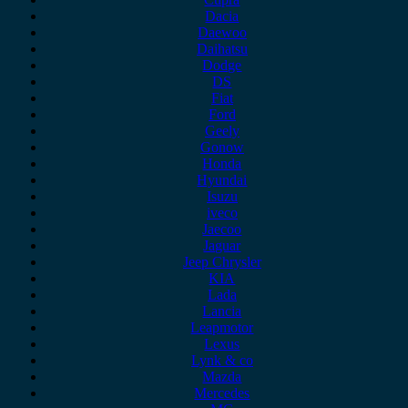
Dacia
Daewoo
Daihatsu
Dodge
DS
Fiat
Ford
Geely
Gonow
Honda
Hyundai
Isuzu
iveco
Jaecoo
Jaguar
Jeep Chrysler
KIA
Lada
Lancia
Leapmotor
Lexus
Lynk & co
Mazda
Mercedes