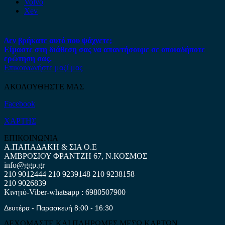
Volvo
Xev
Δεν βρήκατε αυτό που ψάχνετε;
Είμαστε στη διάθεση σας να απαντήσουμε σε οποιαδήποτε
ερώτηση σας.
Επικοινωνήστε μαζί μας
ΑΚΟΛΟΥΘΗΣΤΕ ΜΑΣ
Facebook
ΧΑΡΤΗΣ
ΕΠΙΚΟΙΝΩΝΙΑ
Α.ΠΑΠΑΔΑΚΗ & ΣΙΑ Ο.Ε
ΑΜΒΡΟΣΙΟΥ ΦΡΑΝΤΖΗ 67, Ν.ΚΟΣΜΟΣ
info@ggp.gr
210 9012444
210 9239148
210 9238158
210 9026839
Κινητό-Viber-whatsapp : 6980507900
Δευτέρα - Παρασκευή 8:00 - 16:30
ΔΕΧΟΜΑΣΤΕ ΚΑΙ ΠΛΗΡΩΜΕΣ ΜΕΣΩ ΚΑΡΤΩΝ