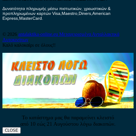
Δυνατότητα πληρωμής μέσω πιστωτικών, χρεωστικών &
προπληρωμένων καρτών Visa,Maestro,Diners,American
Express,MasterCard.
© 2026
antalaktika-online.eu
Μεταχειρισμένα Ανταλλακτικά
Αυτοκινήτων
Καλό καλοκαίρι σε όλους!!
Το κατάστημα μας θα παραμείνει κλειστό
από 10 εώς 21 Αυγούστου λόγω διακοπών.
CLOSE