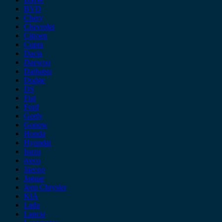
BYD
Chery
Chevrolet
Citroen
Cupra
Dacia
Daewoo
Daihatsu
Dodge
DS
Fiat
Ford
Geely
Gonow
Honda
Hyundai
Isuzu
iveco
Jaecoo
Jaguar
Jeep Chrysler
KIA
Lada
Lancia