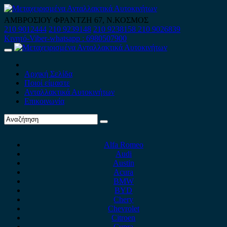
Skip
to
ΑΜΒΡΟΣΙΟΥ ΦΡΑΝΤΖΗ 67, Ν.ΚΟΣΜΟΣ
content
210 9012444
210 9239148
210 9238158
210 9026839
Κινητό-Viber-whatsapp : 6980507900
Primary
Menu
Αρχική Σελίδα
Ποιοί είμαστε
Ανταλλακτικά Αυτοκινήτων
Επικοινωνία
Alfa Romeo
Audi
Austin
Acura
BMW
BYD
Chery
Chevrolet
Citroen
Cupra